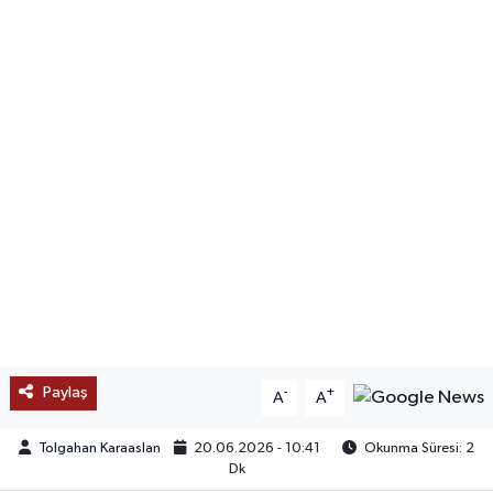
SAĞLIK
EĞİTİM
BÖLGE
KEŞFET
POPÜLER
DÜNYA
TREND
Paylaş
-
+
A
A
MEDYA
Tolgahan Karaaslan
20.06.2026 - 10:41
Okunma Süresi: 2
Dk
OTOMOTİV