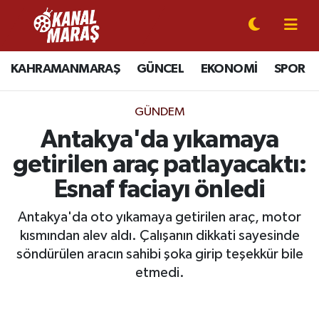
CANLI YAYIN
Kahramanmaraş Nöbetçi Eczaneler
KAHRAMANMARAŞ
GÜNCEL
EKONOMİ
SPOR
KAHRAMANMARAŞ
Kahramanmaraş Hava Durumu
GÜNDEM
GÜNCEL
Kahramanmaraş Namaz Vakitleri
Antakya'da yıkamaya
getirilen araç patlayacaktı:
SPOR
Kahramanmaraş Trafik Yoğunluk Haritası
Esnaf faciayı önledi
SİYASET
Süper Lig Puan Durumu ve Fikstür
Antakya'da oto yıkamaya getirilen araç, motor
kısmından alev aldı. Çalışanın dikkati sayesinde
EKONOMİ
Tüm Manşetler
söndürülen aracın sahibi şoka girip teşekkür bile
GÜNDEM
Son Dakika Haberleri
etmedi.
MAGAZİN
Haber Arşivi