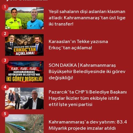
1
Yeşil sahaların dişi aslanları klasman
atladı: Kahramanmaraş’tan üst lige
iki transfer!
2
Karaaslan'ın Tekke yazısına
Erkoç'tan açıklama!
3
SON DAKİKA | Kahramanmaraş
Büyükşehir Belediyesinde iki görev
değişikliği!
4
Pazarcık'ta CHP’li Belediye Başkanı
Haydar İkizler tüm ekibiyle istifa
etti! İşte yeni partisi
5
Kahramanmaraş'a dev yatırım: 83.4
Milyarlık projede imzalar atıldı