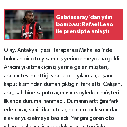
TEKNOLOJİ
Galatasaray'dan yılın
bombası: Rafael Leao
YAŞAM
ile prensipte anlaştı
KÜLTÜR SANAT
Olay, Antakya ilçesi Haraparası Mahallesi’nde
bulunan bir oto yıkama iş yerinde meydana geldi.
Aracını yıkatmak için iş yerine gelen müşteri,
aracını teslim ettiği sırada oto yıkama çalışanı
kaput kısmından duman çıktığını fark etti. Çalışan,
araç sahibine kaputu açmasını söylerken müşteri
ilk anda duruma inanmadı. Dumanın arttığını fark
eden araç sahibi kaputu açınca motor kısmından
alevler yükselmeye başladı. Yangını gören oto
yıkama çalışanı, iş yerindeki yangın tüpüyle