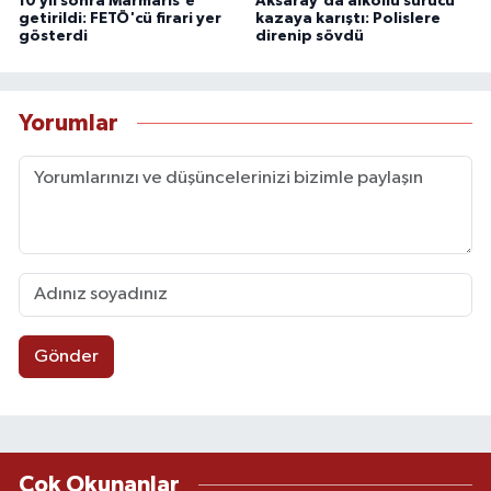
10 yıl sonra Marmaris'e
Aksaray'da alkollü sürücü
getirildi: FETÖ'cü firari yer
kazaya karıştı: Polislere
gösterdi
direnip sövdü
Yorumlar
Gönder
Çok Okunanlar