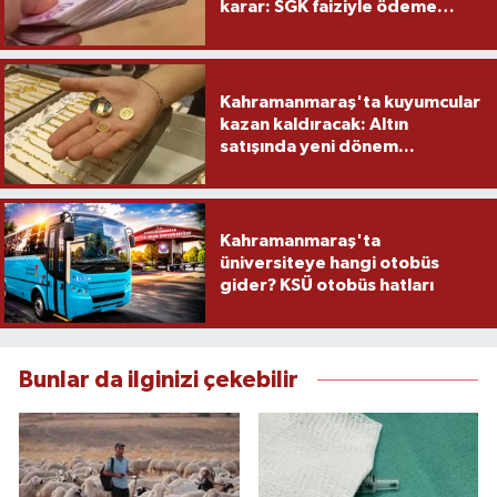
karar: SGK faiziyle ödeme
yapacak
Kahramanmaraş'ta kuyumcular
kazan kaldıracak: Altın
satışında yeni dönem...
Kahramanmaraş'ta
üniversiteye hangi otobüs
gider? KSÜ otobüs hatları
Bunlar da ilginizi çekebilir