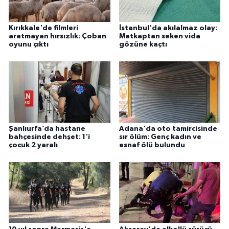
Kırıkkale'de filmleri
İstanbul'da akılalmaz olay:
aratmayan hırsızlık: Çoban
Matkaptan seken vida
oyunu çıktı
gözüne kaçtı
Şanlıurfa’da hastane
Adana'da oto tamircisinde
bahçesinde dehşet: 1'i
sır ölüm: Genç kadın ve
çocuk 2 yaralı
esnaf ölü bulundu