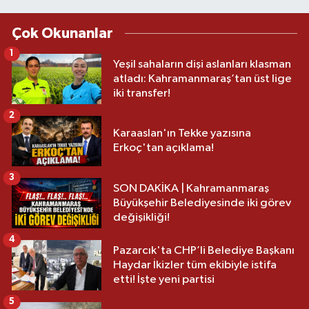
Çok Okunanlar
1
Yeşil sahaların dişi aslanları klasman
atladı: Kahramanmaraş’tan üst lige
iki transfer!
2
Karaaslan'ın Tekke yazısına
Erkoç'tan açıklama!
3
SON DAKİKA | Kahramanmaraş
Büyükşehir Belediyesinde iki görev
değişikliği!
4
Pazarcık'ta CHP’li Belediye Başkanı
Haydar İkizler tüm ekibiyle istifa
etti! İşte yeni partisi
5