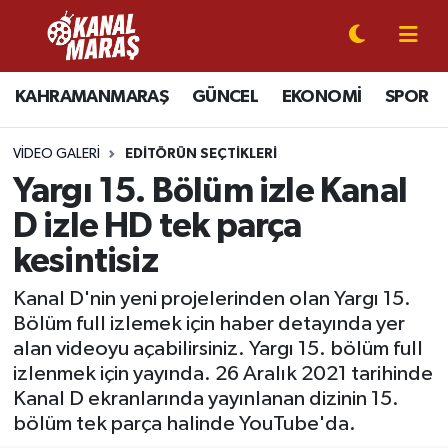
CANLI YAYIN
Kahramanmaraş Nöbetçi Eczaneler
KAHRAMANMARAŞ
GÜNCEL
EKONOMİ
SPOR
KAHRAMANMARAŞ
Kahramanmaraş Hava Durumu
VIDEO GALERI
EDITÖRÜN SEÇTIKLERI
GÜNCEL
Kahramanmaraş Namaz Vakitleri
Yargı 15. Bölüm izle Kanal
D izle HD tek parça
SPOR
Kahramanmaraş Trafik Yoğunluk Haritası
kesintisiz
SİYASET
Süper Lig Puan Durumu ve Fikstür
Kanal D'nin yeni projelerinden olan Yargı 15.
Bölüm full izlemek için haber detayında yer
EKONOMİ
Tüm Manşetler
alan videoyu açabilirsiniz. Yargı 15. bölüm full
izlenmek için yayında. 26 Aralık 2021 tarihinde
GÜNDEM
Son Dakika Haberleri
Kanal D ekranlarında yayınlanan dizinin 15.
bölüm tek parça halinde YouTube'da.
MAGAZİN
Haber Arşivi