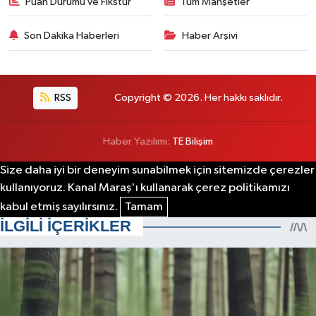
Puan Durumu ve Fikstür
Tüm Manşetler
Son Dakika Haberleri
Haber Arşivi
RSS
Copyright © 2026. Her hakkı saklıdır.
Haber Yazılımı:
TE Bilişim
Size daha iyi bir deneyim sunabilmek için sitemizde çerezler
kullanıyoruz. Kanal Maraş'ı kullanarak çerez politikamızı
kabul etmiş sayılırsınız.
Tamam