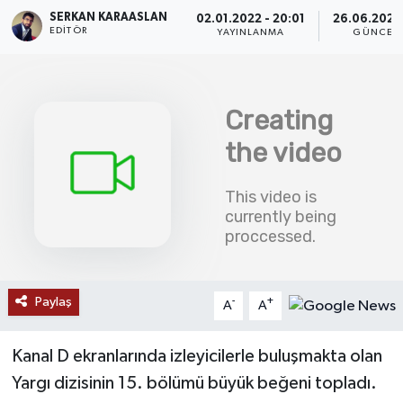
SERKAN KARAASLAN
02.01.2022 - 20:01
26.06.2026 
SAĞLIK
EDITÖR
YAYINLANMA
GÜNCEL
EĞİTİM
BÖLGE
KEŞFET
POPÜLER
DÜNYA
Paylaş
-
+
A
A
TREND
MEDYA
Kanal D ekranlarında izleyicilerle buluşmakta olan
Yargı dizisinin 15. bölümü büyük beğeni topladı.
OTOMOTİV