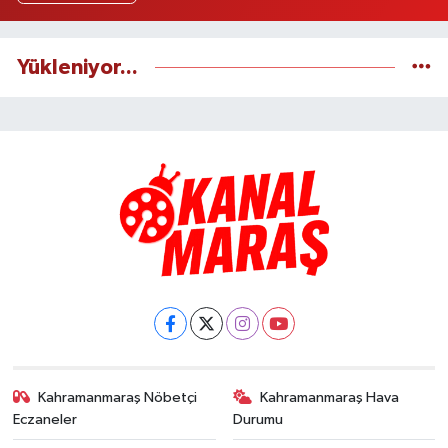
Yükleniyor...
Kahramanmaraş Nöbetçi
Kahramanmaraş Hava
Eczaneler
Durumu