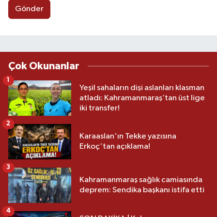
Gönder
Çok Okunanlar
1
Yeşil sahaların dişi aslanları klasman
atladı: Kahramanmaraş’tan üst lige
iki transfer!
2
Karaaslan'ın Tekke yazısına
Erkoç'tan açıklama!
3
Kahramanmaraş sağlık camiasında
deprem: Sendika başkanı istifa etti
4