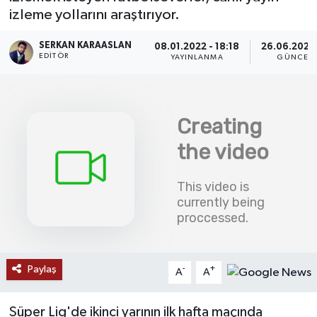
izleme yollarını araştırıyor.
SAĞLIK
SERKAN KARAASLAN
08.01.2022 - 18:18
26.06.2026 
EDITÖR
YAYINLANMA
GÜNCELL
EĞİTİM
BÖLGE
KEŞFET
POPÜLER
DÜNYA
TREND
Paylaş
-
+
A
A
MEDYA
Süper Lig'de ikinci yarının ilk hafta maçında
OTOMOTİV