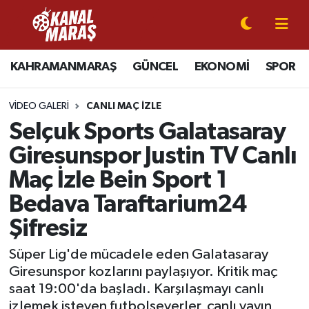
CANLI YAYIN
Kahramanmaraş Nöbetçi Eczaneler
KAHRAMANMARAŞ
GÜNCEL
EKONOMİ
SPOR
KAHRAMANMARAŞ
Kahramanmaraş Hava Durumu
VIDEO GALERI
CANLI MAÇ İZLE
GÜNCEL
Kahramanmaraş Namaz Vakitleri
Selçuk Sports Galatasaray
Giresunspor Justin TV Canlı
SPOR
Kahramanmaraş Trafik Yoğunluk Haritası
Maç İzle Bein Sport 1
SİYASET
Süper Lig Puan Durumu ve Fikstür
Bedava Taraftarium24
Şifresiz
EKONOMİ
Tüm Manşetler
Süper Lig'de mücadele eden Galatasaray
GÜNDEM
Son Dakika Haberleri
Giresunspor kozlarını paylaşıyor. Kritik maç
saat 19:00'da başladı. Karşılaşmayı canlı
MAGAZİN
Haber Arşivi
izlemek isteyen futbolseverler, canlı yayın