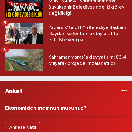
SON DAKİKA | Kahramanmaraş
Büyükşehir Belediyesinde iki görev
değişikliği!
5
Pazarcık'ta CHP’li Belediye Başkanı
Haydar İkizler tüm ekibiyle istifa
etti! İşte yeni partisi
6
Kahramanmaraş'a dev yatırım: 83.4
Milyarlık projede imzalar atıldı
Anket
Ekonomiden memnun musunuz?
Ankete Katıl