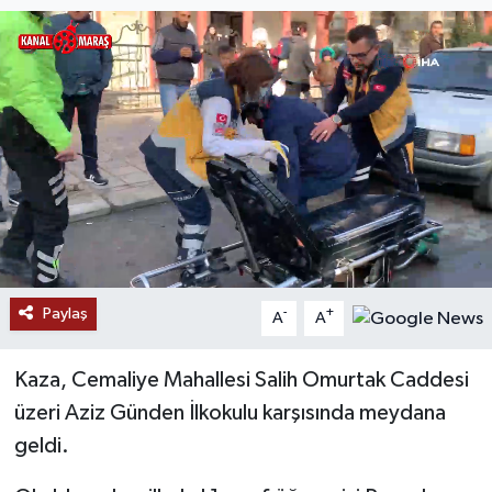
SAĞLIK
EĞİTİM
BÖLGE
KEŞFET
POPÜLER
Paylaş
-
+
DÜNYA
A
A
TREND
Kaza, Cemaliye Mahallesi Salih Omurtak Caddesi
üzeri Aziz Günden İlkokulu karşısında meydana
MEDYA
geldi.
OTOMOTİV