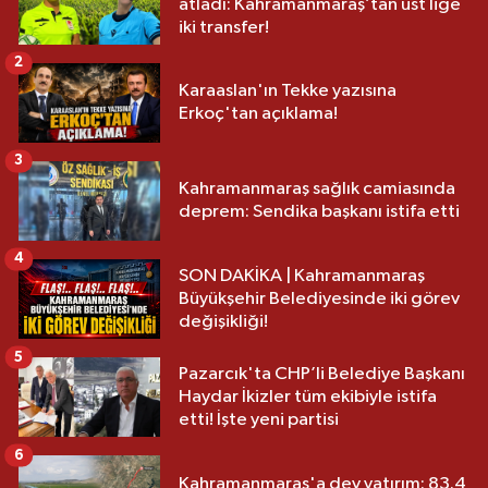
atladı: Kahramanmaraş’tan üst lige
iki transfer!
2
Karaaslan'ın Tekke yazısına
Erkoç'tan açıklama!
3
Kahramanmaraş sağlık camiasında
deprem: Sendika başkanı istifa etti
4
SON DAKİKA | Kahramanmaraş
Büyükşehir Belediyesinde iki görev
değişikliği!
5
Pazarcık'ta CHP’li Belediye Başkanı
Haydar İkizler tüm ekibiyle istifa
etti! İşte yeni partisi
6
Kahramanmaraş'a dev yatırım: 83.4