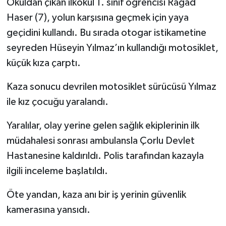
Okuldan çıkan ilkokul 1. sınıf öğrencisi Ragad
Haser (7), yolun karşısına geçmek için yaya
TEKNOLOJİ
geçidini kullandı. Bu sırada otogar istikametine
seyreden Hüseyin Yılmaz’ın kullandığı motosiklet,
YAŞAM
küçük kıza çarptı.
KÜLTÜR SANAT
Kaza sonucu devrilen motosiklet sürücüsü Yılmaz
ile kız çocuğu yaralandı.
Yaralılar, olay yerine gelen sağlık ekiplerinin ilk
müdahalesi sonrası ambulansla Çorlu Devlet
Hastanesine kaldırıldı. Polis tarafından kazayla
ilgili inceleme başlatıldı.
Öte yandan, kaza anı bir iş yerinin güvenlik
kamerasına yansıdı.