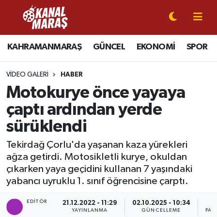
CANLI YAYIN
Kahramanmaraş Nöbetçi Eczaneler
KAHRAMANMARAŞ
GÜNCEL
EKONOMİ
SPOR
KAHRAMANMARAŞ
Kahramanmaraş Hava Durumu
VIDEO GALERI
HABER
GÜNCEL
Kahramanmaraş Namaz Vakitleri
Motokurye önce yayaya
çaptı ardından yerde
SPOR
Kahramanmaraş Trafik Yoğunluk Haritası
sürüklendi
SİYASET
Süper Lig Puan Durumu ve Fikstür
Tekirdağ Çorlu'da yaşanan kaza yürekleri
ağza getirdi. Motosikletli kurye, okuldan
EKONOMİ
Tüm Manşetler
çıkarken yaya geçidini kullanan 7 yaşındaki
yabancı uyruklu 1. sınıf öğrencisine çarptı.
GÜNDEM
Son Dakika Haberleri
EDITÖR
21.12.2022 - 11:29
02.10.2025 - 10:34
MAGAZİN
Haber Arşivi
YAYINLANMA
GÜNCELLEME
PAY