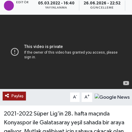
EDITÖR
05.03.2022 - 16:40
26.06.2026 - 22:52
YAYINLANMA
GÜNCELLEME
P
SAĞLIK
EĞİTİM
BÖLGE
KEŞFET
POPÜLER
DÜNYA
Paylaş
-
+
A
A
TREND
2021-2022 Süper Lig'in 28. hafta maçında
MEDYA
Konyaspor ile Galatasaray yeşil sahada bir araya
OTOMOTİV
geliyor. Mutlak galibiyet için sahaya çıkacak olan