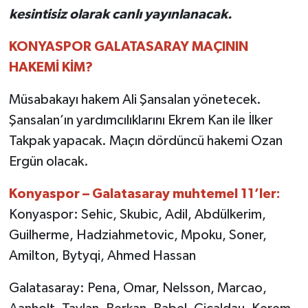
kesintisiz olarak canlı yayınlanacak.
KONYASPOR GALATASARAY MAÇININ
HAKEMİ KİM?
Müsabakayı hakem Ali Şansalan yönetecek.
Şansalan’ın yardımcılıklarını Ekrem Kan ile İlker
Takpak yapacak. Maçın dördüncü hakemi Ozan
Ergün olacak.
Konyaspor – Galatasaray muhtemel 11’ler:
Konyaspor: Sehic, Skubic, Adil, Abdülkerim,
Guilherme, Hadziahmetovic, Mpoku, Soner,
Amilton, Bytyqi, Ahmed Hassan
Galatasaray: Pena, Omar, Nelsson, Marcao,