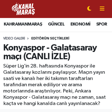
CANLI YAYIN
Kahramanmaraş Nöbetçi Eczaneler
KAHRAMANMARAŞ
GÜNCEL
EKONOMİ
SPOR
KAHRAMANMARAŞ
Kahramanmaraş Hava Durumu
VIDEO GALERI
EDITÖRÜN SEÇTIKLERI
GÜNCEL
Kahramanmaraş Namaz Vakitleri
Konyaspor - Galatasaray
maçı (CANLI İZLE)
SPOR
Kahramanmaraş Trafik Yoğunluk Haritası
Süper Lig'in 28. haftasında Konyaspor ile
SİYASET
Süper Lig Puan Durumu ve Fikstür
Galatasaray kozlarını paylaşıyor. Maçın yayın
saati ve kanalı her iki takımın taraftarları
EKONOMİ
Tüm Manşetler
tarafından merak ediliyor ve arama
motorlarında araştırılıyor. Peki, Ankara
GÜNDEM
Son Dakika Haberleri
Konyaspor - Galatasaray maçı ne zaman, saat
kaçta ve hangi kanalda canlı yayınlanacak?
MAGAZİN
Haber Arşivi