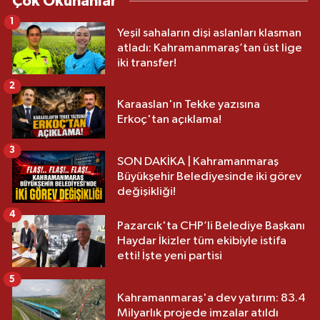
Çok Okunanlar
1
Yeşil sahaların dişi aslanları klasman
atladı: Kahramanmaraş’tan üst lige
iki transfer!
2
Karaaslan'ın Tekke yazısına
Erkoç'tan açıklama!
3
SON DAKİKA | Kahramanmaraş
Büyükşehir Belediyesinde iki görev
değişikliği!
4
Pazarcık'ta CHP’li Belediye Başkanı
Haydar İkizler tüm ekibiyle istifa
etti! İşte yeni partisi
5
Kahramanmaraş'a dev yatırım: 83.4
Milyarlık projede imzalar atıldı