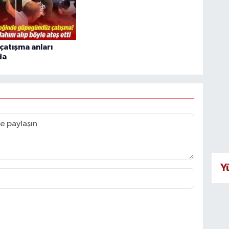
 çatışma anları
da
Y