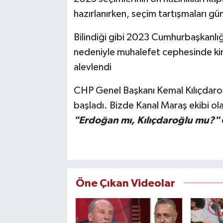
hazırlanırken, seçim tartışmaları g
TEKNOLOJİ
Bilindiği gibi 2023 Cumhurbaşkanlığı 
YAŞAM
nedeniyle muhalefet cephesinde kim
alevlendi
KÜLTÜR SANAT
CHP Genel Başkanı Kemal Kılıçdaro
başladı. Bizde Kanal Maraş ekibi o
"Erdoğan mı, Kılıçdaroğlu mu?"
Öne Çıkan Videolar