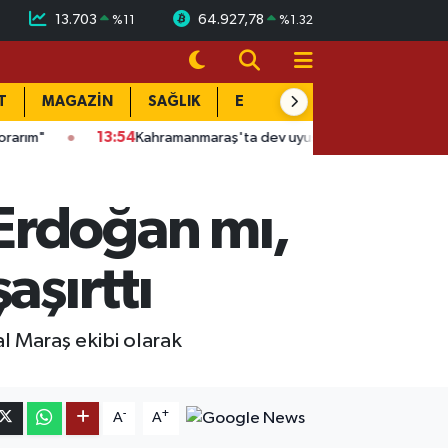
13.703
64.927,78
%
11
%
1.32
T
MAGAZİN
SAĞLIK
EĞİTİM
YAŞAM
DÜN
13:54
Kahramanmaraş'ta dev uyuşturucu operasyonu: 6 kişi tutuklan
Erdoğan mı,
aşırttı
l Maraş ekibi olarak
-
+
A
A