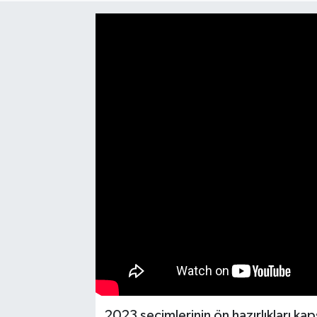
SAĞLIK
EĞİTİM
BÖLGE
KEŞFET
POPÜLER
DÜNYA
TREND
MEDYA
OTOMOTİV
2023 seçimlerinin ön hazırlıkları k