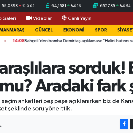
55,0398
64,1581
6527.85
%
-0.02
%
0.16
%
0.54
o Galeri
Videolar
Canlı Yayın
AMANMARAŞ
GÜNCEL
EKONOMİ
SPOR
SİYASE
ahçeli'den bomba Demirtaş açıklaması: "Halini hatırını sorarım"
aşlılara sorduk! 
mu? Aradaki fark ş
seçim anketleri peş peşe açıklanırken biz de Kana
t şeklinde soru yönelttik.
M