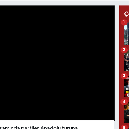
Ç
1
2
3
4
apsamında partiler Anadolu turuna
5