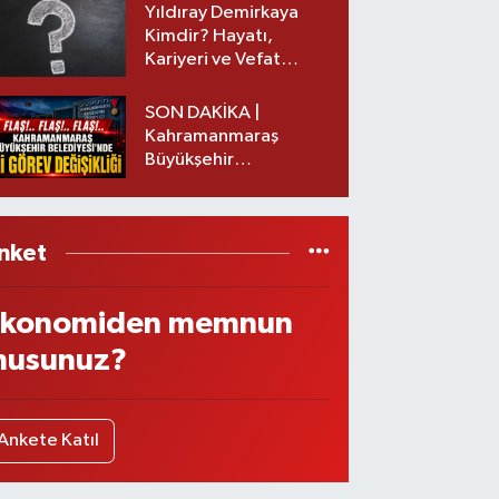
Yıldıray Demirkaya
Kimdir? Hayatı,
Kariyeri ve Vefat
Nedeni Nedir?
SON DAKİKA |
Kahramanmaraş
Büyükşehir
Belediyesinde iki
görev değişikliği!
nket
konomiden memnun
usunuz?
Ankete Katıl