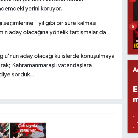
ündemdeki yerini koruyor.
seçimlerine 1 yıl gibi bir süre kalması
6
in aday olacağına yönelik tartışmalar da
ğlu'nun aday olacağı kulislerde konuşulmaya
larak; Kahramanmaraşlı vatandaşlara
A
diye sorduk..
E
m