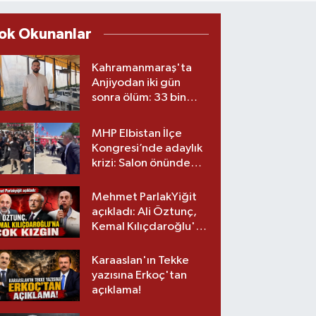
ok Okunanlar
Kahramanmaraş'ta
Anjiyodan iki gün
sonra ölüm: 33 bin
liralık stent iddiası
savcılıkta
MHP Elbistan İlçe
Kongresi’nde adaylık
krizi: Salon önünde
biber gazlı müdahale
Mehmet ParlakYiğit
açıkladı: Ali Öztunç,
Kemal Kılıçdaroğlu'na
çok kızgın!
Karaaslan'ın Tekke
yazısına Erkoç'tan
açıklama!