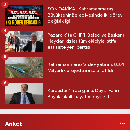
3
SON DAKİKA | Kahramanmaraş
Büyükşehir Belediyesinde iki görev
değişikliği!
4
Pazarcık'ta CHP’li Belediye Başkanı
Haydar İkizler tüm ekibiyle istifa
etti! İşte yeni partisi
5
Kahramanmaraş'a dev yatırım: 83.4
Milyarlık projede imzalar atıldı
6
Karaaslan'ın acı günü: Dayısı Fahri
Büyüksakallı hayatını kaybetti
Anket