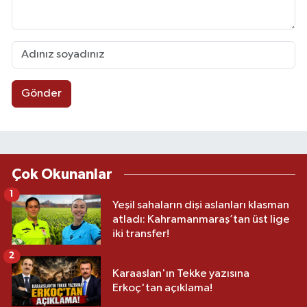
Gönder
Çok Okunanlar
1
Yeşil sahaların dişi aslanları klasman
atladı: Kahramanmaraş’tan üst lige
iki transfer!
2
Karaaslan'ın Tekke yazısına
Erkoç'tan açıklama!