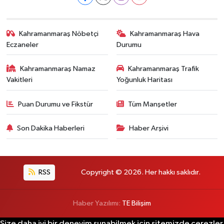
Kahramanmaraş Nöbetçi
Kahramanmaraş Hava
Eczaneler
Durumu
Kahramanmaraş Namaz
Kahramanmaraş Trafik
Vakitleri
Yoğunluk Haritası
Puan Durumu ve Fikstür
Tüm Manşetler
Son Dakika Haberleri
Haber Arşivi
RSS
Copyright © 2026. Her hakkı saklıdır.
Haber Yazılımı:
TE Bilişim
Size daha iyi bir deneyim sunabilmek için sitemizde çerezler