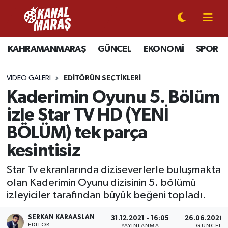
CANLI YAYIN
Kahramanmaraş Nöbetçi Eczaneler
KAHRAMANMARAŞ
GÜNCEL
EKONOMİ
SPOR
KAHRAMANMARAŞ
Kahramanmaraş Hava Durumu
VIDEO GALERI
EDITÖRÜN SEÇTIKLERI
GÜNCEL
Kahramanmaraş Namaz Vakitleri
Kaderimin Oyunu 5. Bölüm
izle Star TV HD (YENİ
SPOR
Kahramanmaraş Trafik Yoğunluk Haritası
BÖLÜM) tek parça
SİYASET
Süper Lig Puan Durumu ve Fikstür
kesintisiz
EKONOMİ
Tüm Manşetler
Star Tv ekranlarında diziseverlerle buluşmakta
olan Kaderimin Oyunu dizisinin 5. bölümü
izleyiciler tarafından büyük beğeni topladı.
GÜNDEM
Son Dakika Haberleri
SERKAN KARAASLAN
31.12.2021 - 16:05
26.06.2026 -
MAGAZİN
Haber Arşivi
EDITÖR
YAYINLANMA
GÜNCELL