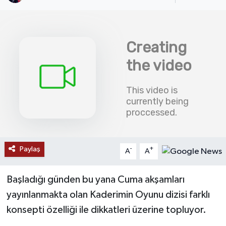
SAĞLIK
EĞİTİM
BÖLGE
KEŞFET
POPÜLER
DÜNYA
Paylaş
-
+
A
A
TREND
Başladığı günden bu yana Cuma akşamları
yayınlanmakta olan Kaderimin Oyunu dizisi farklı
MEDYA
konsepti özelliği ile dikkatleri üzerine topluyor.
OTOMOTİV