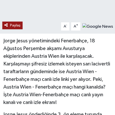
TEKNOLOJİ
YAŞAM
Paylaş
-
+
A
A
KÜLTÜR SANAT
Jorge Jesus yönetimindeki Fenerbahçe, 18
Ağustos Perşembe akşamı Avusturya
ekiplerinden Austria Wien ile karşılaşacak.
Karşılaşmayı şifresiz izlemek isteyen sarı lacivertli
taraftarların gündeminde ise Austria Wien -
Fenerbahçe maçı canlı izle linki yer alıyor. Peki,
Austria Wien - Fenerbahçe maçı hangi kanalda?
İşte Austria Wien-Fenerbahçe maçı canlı yayın
kanalı ve canlı izle ekranı!
Jorge Jesus önderliğinde 3. ön eleme turunda