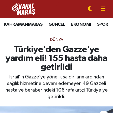
CANLI YAYIN
Kahramanmaraş Nöbetçi Eczaneler
KAHRAMANMARAŞ
GÜNCEL
EKONOMİ
SPOR
KAHRAMANMARAŞ
Kahramanmaraş Hava Durumu
DÜNYA
GÜNCEL
Kahramanmaraş Namaz Vakitleri
Türkiye'den Gazze'ye
yardım eli! 155 hasta daha
SPOR
Kahramanmaraş Trafik Yoğunluk Haritası
getirildi
SİYASET
Süper Lig Puan Durumu ve Fikstür
İsrail’in Gazze’ye yönelik saldırıların ardından
sağlık hizmetine devam edemeyen 49 Gazzeli
EKONOMİ
Tüm Manşetler
hasta ve beraberindeki 106 refakatçi Türkiye’ye
GÜNDEM
Son Dakika Haberleri
getirildi.
MAGAZİN
Haber Arşivi