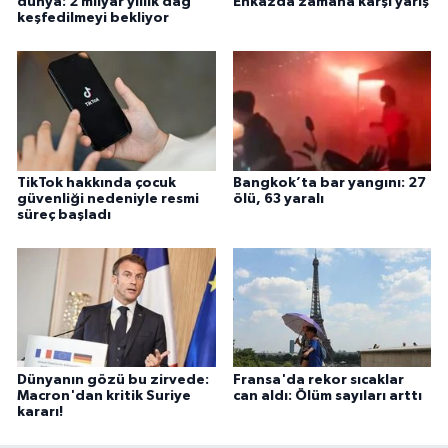
dünya: 2 milyar yıllık dağ
Enkazda zamana karşı yarış
keşfedilmeyi bekliyor
TikTok hakkında çocuk
Bangkok’ta bar yangını: 27
güvenliği nedeniyle resmi
ölü, 63 yaralı
süreç başladı
Dünyanın gözü bu zirvede:
Fransa'da rekor sıcaklar
Macron'dan kritik Suriye
can aldı: Ölüm sayıları arttı
kararı!