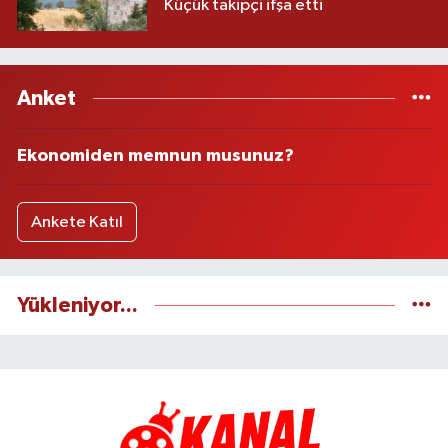
Küçük takipçi ifşa etti
Anket
Ekonomiden memnun musunuz?
Ankete Katıl
Yükleniyor...