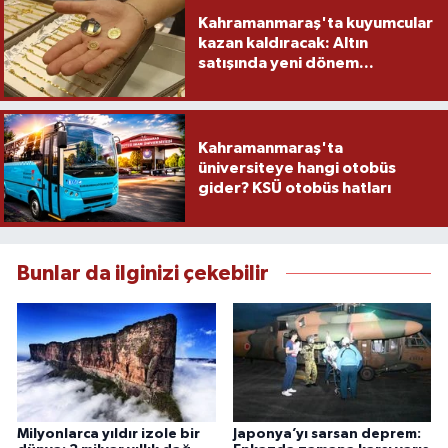
Kahramanmaraş'ta kuyumcular
kazan kaldıracak: Altın
satışında yeni dönem...
Kahramanmaraş'ta
üniversiteye hangi otobüs
gider? KSÜ otobüs hatları
Bunlar da ilginizi çekebilir
Milyonlarca yıldır izole bir
Japonya’yı sarsan deprem: