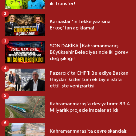
iki transfer!
2
Karaaslan'ın Tekke yazısına
Erkoç'tan açıklama!
3
SON DAKİKA | Kahramanmaraş
Büyükşehir Belediyesinde iki görev
değişikliği!
4
Pazarcık'ta CHP’li Belediye Başkanı
Haydar İkizler tüm ekibiyle istifa
etti! İşte yeni partisi
5
Kahramanmaraş'a dev yatırım: 83.4
Milyarlık projede imzalar atıldı
6
Kahramanmaraş'ta çevre skandalı: