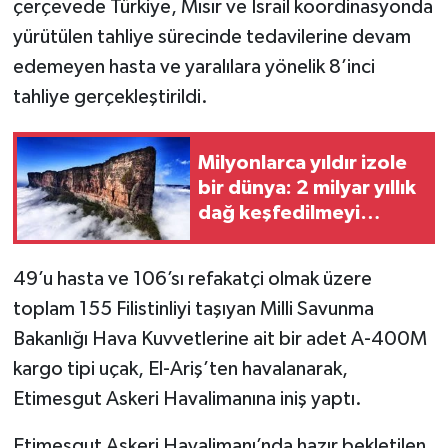
çerçevede Türkiye, Mısır ve İsrail koordinasyonda
yürütülen tahliye sürecinde tedavilerine devam
TEKNOLOJİ
edemeyen hasta ve yaralılara yönelik 8’inci
tahliye gerçekleştirildi.
YAŞAM
KÜLTÜR SANAT
Milyonlarca yıldır izole
bir dünya: 2 milyar yıllık
dağ keşfedilmeyi
bekliyor
49’u hasta ve 106’sı refakatçi olmak üzere
toplam 155 Filistinliyi taşıyan Milli Savunma
Bakanlığı Hava Kuvvetlerine ait bir adet A-400M
kargo tipi uçak, El-Ariş’ten havalanarak,
Etimesgut Askeri Havalimanına iniş yaptı.
Etimesgut Askeri Havalimanı’nda hazır bekletilen