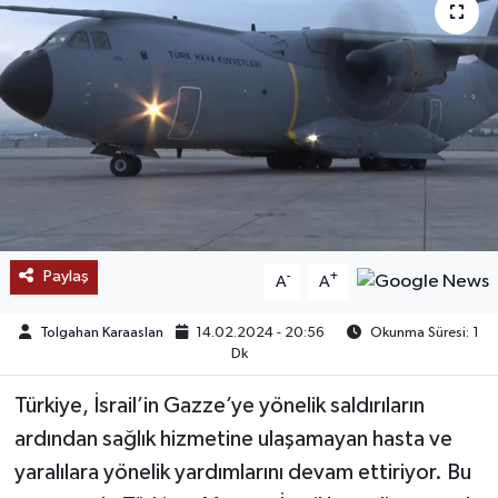
SAĞLIK
EĞİTİM
BÖLGE
KEŞFET
POPÜLER
Paylaş
-
+
A
A
DÜNYA
Tolgahan Karaaslan
14.02.2024 - 20:56
Okunma Süresi: 1
Dk
TREND
Türkiye, İsrail’in Gazze’ye yönelik saldırıların
MEDYA
ardından sağlık hizmetine ulaşamayan hasta ve
yaralılara yönelik yardımlarını devam ettiriyor. Bu
OTOMOTİV