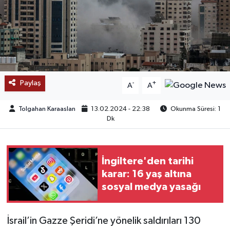
SAĞLIK
EĞİTİM
BÖLGE
Paylaş
-
+
A
A
KEŞFET
Tolgahan Karaaslan
13.02.2024 - 22:38
Okunma Süresi: 1
Dk
POPÜLER
DÜNYA
İngiltere'den tarihi
karar: 16 yaş altına
TREND
sosyal medya yasağı
MEDYA
İsrail’in Gazze Şeridi’ne yönelik saldırıları 130
OTOMOTİV