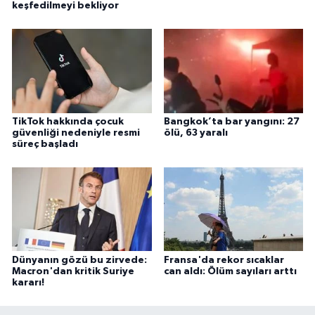
keşfedilmeyi bekliyor
TikTok hakkında çocuk
Bangkok’ta bar yangını: 27
güvenliği nedeniyle resmi
ölü, 63 yaralı
süreç başladı
Dünyanın gözü bu zirvede:
Fransa'da rekor sıcaklar
Macron'dan kritik Suriye
can aldı: Ölüm sayıları arttı
kararı!