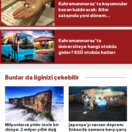
Kahramanmaraş'ta kuyumcular
kazan kaldıracak: Altın
satışında yeni dönem...
Kahramanmaraş'ta
üniversiteye hangi otobüs
gider? KSÜ otobüs hatları
Bunlar da ilginizi çekebilir
Milyonlarca yıldır izole bir
Japonya’yı sarsan deprem:
dünya: 2 milyar yıllık dağ
Enkazda zamana karşı yarış