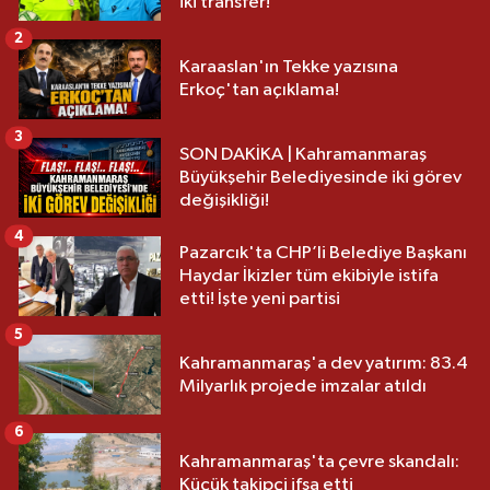
iki transfer!
2
Karaaslan'ın Tekke yazısına
Erkoç'tan açıklama!
3
SON DAKİKA | Kahramanmaraş
Büyükşehir Belediyesinde iki görev
değişikliği!
4
Pazarcık'ta CHP’li Belediye Başkanı
Haydar İkizler tüm ekibiyle istifa
etti! İşte yeni partisi
5
Kahramanmaraş'a dev yatırım: 83.4
Milyarlık projede imzalar atıldı
6
Kahramanmaraş'ta çevre skandalı:
Küçük takipçi ifşa etti