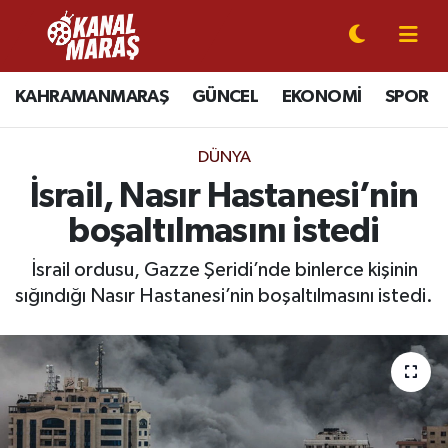
CANLI YAYIN
Kahramanmaraş Nöbetçi Eczaneler
KAHRAMANMARAŞ
GÜNCEL
EKONOMİ
SPOR
KAHRAMANMARAŞ
Kahramanmaraş Hava Durumu
DÜNYA
GÜNCEL
Kahramanmaraş Namaz Vakitleri
İsrail, Nasır Hastanesi’nin
boşaltılmasını istedi
SPOR
Kahramanmaraş Trafik Yoğunluk Haritası
İsrail ordusu, Gazze Şeridi’nde binlerce kişinin
SİYASET
Süper Lig Puan Durumu ve Fikstür
sığındığı Nasır Hastanesi’nin boşaltılmasını istedi.
EKONOMİ
Tüm Manşetler
GÜNDEM
Son Dakika Haberleri
MAGAZİN
Haber Arşivi