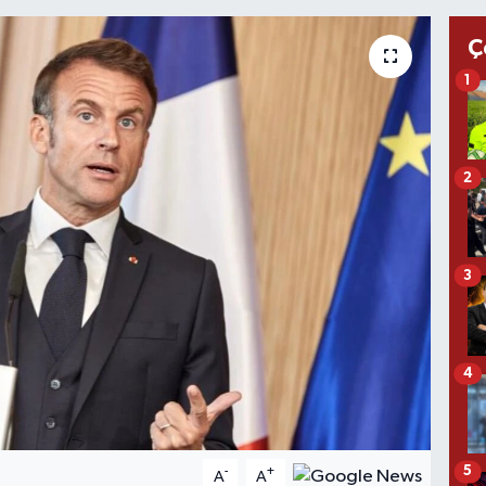
Ç
1
2
3
4
5
-
+
A
A