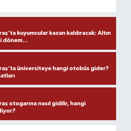
ş'ta kuyumcular kazan kaldıracak: Altın
i dönem...
ş'ta üniversiteye hangi otobüs gider?
atları
 otogarına nasıl gidilir, hangi
diyor?