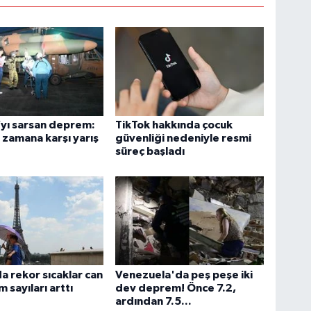
yı sarsan deprem:
TikTok hakkında çocuk
zamana karşı yarış
güvenliği nedeniyle resmi
süreç başladı
a rekor sıcaklar can
Venezuela'da peş peşe iki
m sayıları arttı
dev deprem! Önce 7.2,
ardından 7.5...