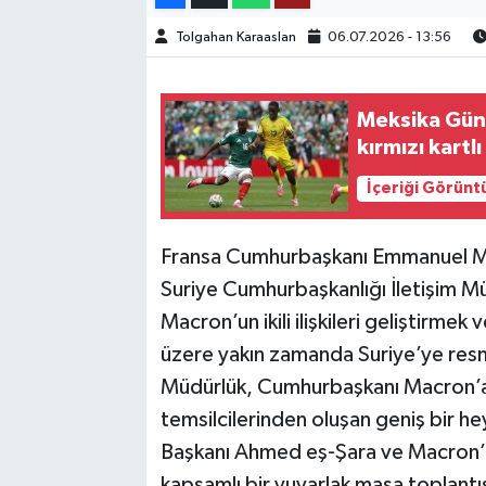
Tolgahan Karaaslan
06.07.2026 - 13:56
TEKNOLOJİ
YAŞAM
Meksika Güne
kırmızı kartlı
KÜLTÜR SANAT
İçeriği Görünt
Fransa Cumhurbaşkanı Emmanuel Mac
Suriye Cumhurbaşkanlığı İletişim 
Macron’un ikili ilişkileri geliştirmek 
üzere yakın zamanda Suriye’ye resmi
Müdürlük, Cumhurbaşkanı Macron’a z
temsilcilerinden oluşan geniş bir he
Başkanı Ahmed eş-Şara ve Macron’un 
kapsamlı bir yuvarlak masa toplantıs