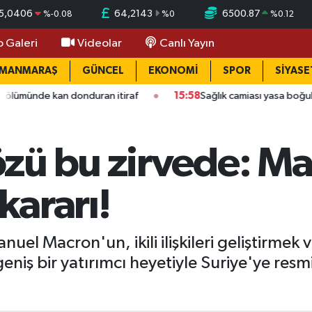
5,0406
64,2143
6500.87
%
-0.08
%
0
%
0.12
o Galeri
Videolar
Canlı Yayın
AMANMARAŞ
GÜNCEL
EKONOMİ
SPOR
SİYASE
n donduran itiraf
15:58
Sağlık camiası yasa boğuldu: Kahrama
zü bu zirvede: M
 kararı!
 Macron'un, ikili ilişkileri geliştirmek v
iş bir yatırımcı heyetiyle Suriye'ye resmi 