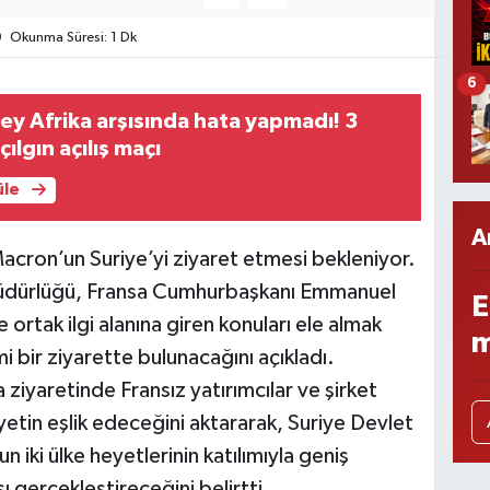
Okunma Süresi: 1 Dk
6
y Afrika arşısında hata yapmadı! 3
 çılgın açılış maçı
üle
A
ron’un Suriye’yi ziyaret etmesi bekleniyor.
Müdürlüğü, Fransa Cumhurbaşkanı Emmanuel
E
ve ortak ilgi alanına giren konuları ele almak
m
 bir ziyarette bulunacağını açıkladı.
iyaretinde Fransız yatırımcılar ve şirket
yetin eşlik edeceğini aktararak, Suriye Devlet
iki ülke heyetlerinin katılımıyla geniş
ı gerçekleştireceğini belirtti.