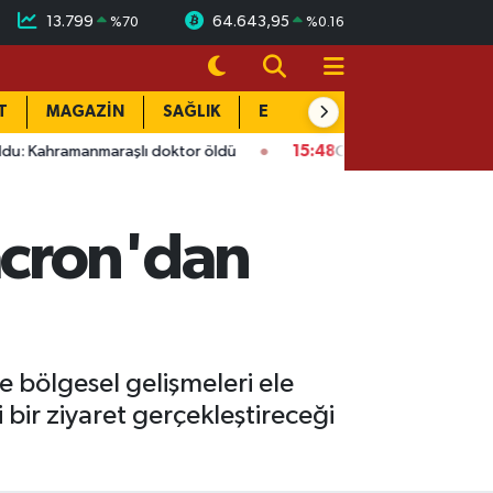
13.799
64.643,95
%
70
%
0.16
T
MAGAZİN
SAĞLIK
EĞİTİM
YAŞAM
DÜN
nmaraşlı doktor öldü
15:48
Onikişubat’ta ücretsiz üniversite 
acron'dan
e bölgesel gelişmeleri ele
bir ziyaret gerçekleştireceği