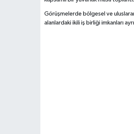
Görüşmelerde bölgesel ve uluslarara
alanlardaki ikili iş birliği imkanları a