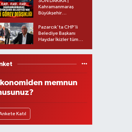
SON DAKİKA |
Kahramanmaraş
Büyükşehir
Belediyesinde iki
görev değişikliği!
Pazarcık'ta CHP’li
Belediye Başkanı
Haydar İkizler tüm
ekibiyle istifa etti! İşte
yeni partisi
nket
konomiden memnun
usunuz?
Ankete Katıl