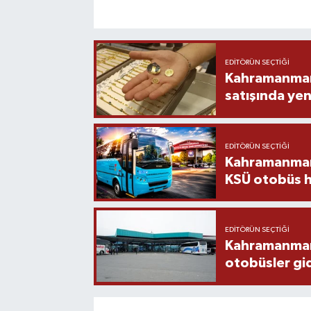
EDITÖRÜN SEÇTIĞI
Kahramanmara
satışında yen
EDITÖRÜN SEÇTIĞI
Kahramanmara
KSÜ otobüs h
EDITÖRÜN SEÇTIĞI
Kahramanmaraş
otobüsler gi