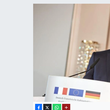
SAĞLIK
EĞİTİM
BÖLGE
KEŞFET
POPÜLER
DÜNYA
TREND
MEDYA
OTOMOTİV