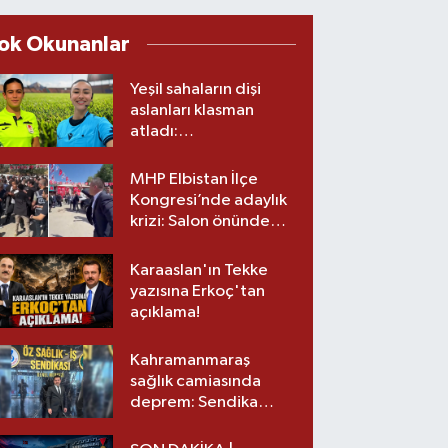
ok Okunanlar
Yeşil sahaların dişi
aslanları klasman
atladı:
Kahramanmaraş’tan
üst lige iki transfer!
MHP Elbistan İlçe
Kongresi’nde adaylık
krizi: Salon önünde
biber gazlı müdahale
Karaaslan'ın Tekke
yazısına Erkoç'tan
açıklama!
Kahramanmaraş
sağlık camiasında
deprem: Sendika
başkanı istifa etti