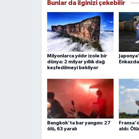
Bunlar da ilginizi çekebilir
Milyonlarca yıldır izole bir
Japonya’
dünya: 2 milyar yıllık dağ
Enkazda 
keşfedilmeyi bekliyor
Bangkok’ta bar yangını: 27
Fransa'd
ölü, 63 yaralı
aldı: Ölü