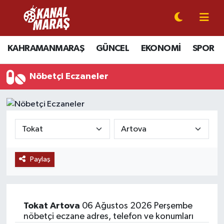
CANLI YAYIN
Kahramanmaraş Nöbetçi Eczaneler
KAHRAMANMARAŞ
GÜNCEL
EKONOMİ
SPOR
KAHRAMANMARAŞ
Kahramanmaraş Hava Durumu
Nöbetçi Eczaneler
GÜNCEL
Kahramanmaraş Namaz Vakitleri
SPOR
Kahramanmaraş Trafik Yoğunluk Haritası
SİYASET
Süper Lig Puan Durumu ve Fikstür
Paylaş
EKONOMİ
Tüm Manşetler
GÜNDEM
Son Dakika Haberleri
Tokat
Artova
06 Ağustos 2026 Perşembe
MAGAZİN
Haber Arşivi
nöbetçi eczane adres, telefon ve konumları