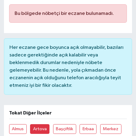
SAĞLIK
Bu bölgede nöbetçi bir eczane bulunamadı.
EĞİTİM
BÖLGE
Her eczane gece boyunca açık olmayabilir, bazıları
sadece gerektiğinde açık kalabilir veya
KEŞFET
beklenmedik durumlar nedeniyle nöbete
gelemeyebilir. Bu nedenle, yola çıkmadan önce
POPÜLER
eczanenin açık olduğunu telefon aracılığıyla teyit
etmeniz iyi bir fikir olacaktır.
DÜNYA
TREND
Tokat Diğer İlçeler
MEDYA
Almus
Artova
Başçiftlik
Erbaa
Merkez
OTOMOTİV