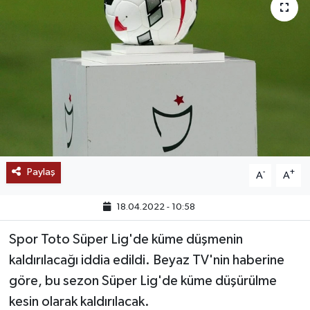
SAĞLIK
EĞİTİM
BÖLGE
KEŞFET
POPÜLER
Paylaş
-
+
A
A
DÜNYA
18.04.2022 - 10:58
TREND
Spor Toto Süper Lig'de küme düşmenin
kaldırılacağı iddia edildi. Beyaz TV'nin haberine
MEDYA
göre, bu sezon Süper Lig'de küme düşürülme
kesin olarak kaldırılacak.
OTOMOTİV