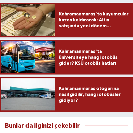
Kahramanmaraş'ta kuyumcular
kazan kaldıracak: Altın
satışında yeni dönem...
Kahramanmaraş'ta
üniversiteye hangi otobüs
gider? KSÜ otobüs hatları
Kahramanmaraş otogarına
nasıl gidilir, hangi otobüsler
gidiyor?
Bunlar da ilginizi çekebilir