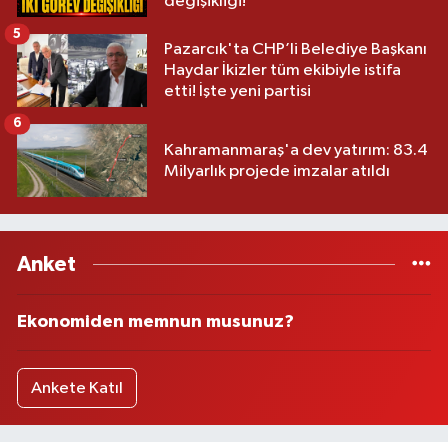
değişikliği!
5
Pazarcık'ta CHP’li Belediye Başkanı
Haydar İkizler tüm ekibiyle istifa
etti! İşte yeni partisi
6
Kahramanmaraş'a dev yatırım: 83.4
Milyarlık projede imzalar atıldı
Anket
Ekonomiden memnun musunuz?
Ankete Katıl