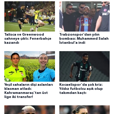
Talisca ve Greenwood
Trabzonspor’dan yılın
sahneye çıktı: Fenerbahçe
bombası: Muhammed Salah
kazandı
İstanbul’a indi
Yeşil sahaların dişi aslanları
Kocaelispor'da şok kriz:
klasman atladı:
Yıldız futbolcu aşık olup
Kahramanmaraş’tan üst
takımdan kaçtı
lige iki transfer!