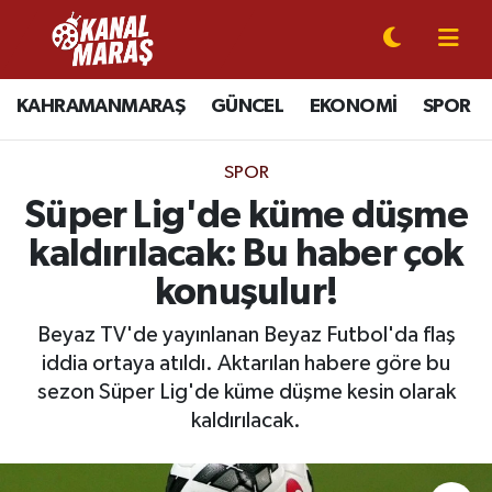
CANLI YAYIN
Kahramanmaraş Nöbetçi Eczaneler
KAHRAMANMARAŞ
GÜNCEL
EKONOMİ
SPOR
KAHRAMANMARAŞ
Kahramanmaraş Hava Durumu
SPOR
GÜNCEL
Kahramanmaraş Namaz Vakitleri
Süper Lig'de küme düşme
kaldırılacak: Bu haber çok
SPOR
Kahramanmaraş Trafik Yoğunluk Haritası
konuşulur!
SİYASET
Süper Lig Puan Durumu ve Fikstür
Beyaz TV'de yayınlanan Beyaz Futbol'da flaş
iddia ortaya atıldı. Aktarılan habere göre bu
EKONOMİ
Tüm Manşetler
sezon Süper Lig'de küme düşme kesin olarak
GÜNDEM
Son Dakika Haberleri
kaldırılacak.
MAGAZİN
Haber Arşivi