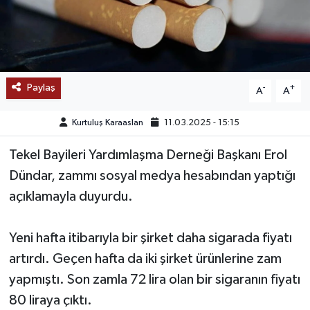
SAĞLIK
EĞİTİM
Paylaş
-
+
A
A
BÖLGE
Kurtuluş Karaaslan
11.03.2025 - 15:15
KEŞFET
Tekel Bayileri Yardımlaşma Derneği Başkanı Erol
POPÜLER
Dündar, zammı sosyal medya hesabından yaptığı
açıklamayla duyurdu.
DÜNYA
TREND
Yeni hafta itibarıyla bir şirket daha sigarada fiyatı
artırdı. Geçen hafta da iki şirket ürünlerine zam
MEDYA
yapmıştı. Son zamla 72 lira olan bir sigaranın fiyatı
80 liraya çıktı.
OTOMOTİV