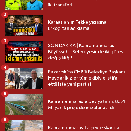
iki transfer!
2
Karaaslan'ın Tekke yazısına
Erkoç'tan açıklama!
3
SON DAKİKA | Kahramanmaraş
Büyükşehir Belediyesinde iki görev
değişikliği!
4
Pazarcık'ta CHP’li Belediye Başkanı
Haydar İkizler tüm ekibiyle istifa
etti! İşte yeni partisi
5
Kahramanmaraş'a dev yatırım: 83.4
Milyarlık projede imzalar atıldı
6
Kahramanmaraş'ta çevre skandalı: