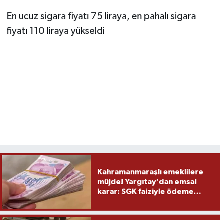
En ucuz sigara fiyatı 75 liraya, en pahalı sigara
TEKNOLOJİ
fiyatı 110 liraya yükseldi
YAŞAM
KÜLTÜR SANAT
Kahramanmaraşlı emeklilere
müjde! Yargıtay’dan emsal
karar: SGK faiziyle ödeme
yapacak