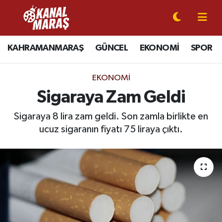
CANLI YAYIN
Kahramanmaraş Nöbetçi Eczaneler
KAHRAMANMARAŞ
GÜNCEL
EKONOMİ
SPOR
KAHRAMANMARAŞ
Kahramanmaraş Hava Durumu
EKONOMI
GÜNCEL
Kahramanmaraş Namaz Vakitleri
Sigaraya Zam Geldi
SPOR
Kahramanmaraş Trafik Yoğunluk Haritası
Sigaraya 8 lira zam geldi. Son zamla birlikte en
ucuz sigaranın fiyatı 75 liraya çıktı.
SİYASET
Süper Lig Puan Durumu ve Fikstür
EKONOMİ
Tüm Manşetler
GÜNDEM
Son Dakika Haberleri
MAGAZİN
Haber Arşivi