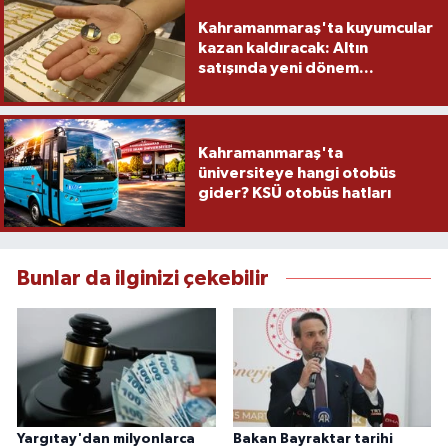
Kahramanmaraş'ta kuyumcular
kazan kaldıracak: Altın
satışında yeni dönem...
Kahramanmaraş'ta
üniversiteye hangi otobüs
gider? KSÜ otobüs hatları
Bunlar da ilginizi çekebilir
Yargıtay'dan milyonlarca
Bakan Bayraktar tarihi