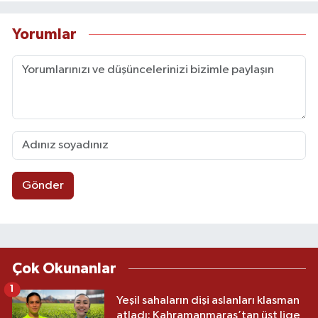
Yorumlar
Gönder
Çok Okunanlar
1
Yeşil sahaların dişi aslanları klasman
atladı: Kahramanmaraş’tan üst lige