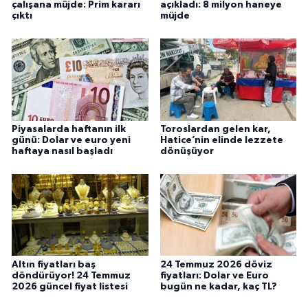
çalışana müjde: Prim kararı
açıkladı: 8 milyon haneye
çıktı
müjde
Piyasalarda haftanın ilk
Toroslardan gelen kar,
günü: Dolar ve euro yeni
Hatice’nin elinde lezzete
haftaya nasıl başladı
dönüşüyor
Altın fiyatları baş
24 Temmuz 2026 döviz
döndürüyor! 24 Temmuz
fiyatları: Dolar ve Euro
2026 güncel fiyat listesi
bugün ne kadar, kaç TL?