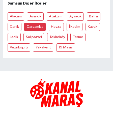
Samsun Diğer İlçeler
TEKNOLOJİ
Alaçam
Asarcik
Atakum
Ayvacik
Bafra
YAŞAM
Canik
Çarşamba
Havza
İlkadim
Kavak
Ladik
Salipazari
Tekkeköy
Terme
KÜLTÜR SANAT
Vezirköprü
Yakakent
19 Mayis