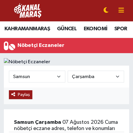
CANLI YAYIN
Kahramanmaraş Nöbetçi Eczaneler
KAHRAMANMARAŞ
GÜNCEL
EKONOMİ
SPOR
KAHRAMANMARAŞ
Kahramanmaraş Hava Durumu
Nöbetçi Eczaneler
GÜNCEL
Kahramanmaraş Namaz Vakitleri
SPOR
Kahramanmaraş Trafik Yoğunluk Haritası
SİYASET
Süper Lig Puan Durumu ve Fikstür
Paylaş
EKONOMİ
Tüm Manşetler
GÜNDEM
Son Dakika Haberleri
Samsun
Çarşamba
07 Ağustos 2026 Cuma
MAGAZİN
Haber Arşivi
nöbetçi eczane adres, telefon ve konumları