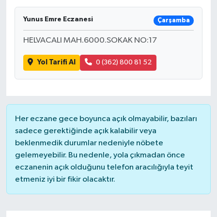
SAĞLIK
Yunus Emre Eczanesi
Çarşamba
HELVACALI MAH.6000.SOKAK NO:17
EĞİTİM
Yol Tarifi Al
0 (362) 800 81 52
BÖLGE
KEŞFET
POPÜLER
Her eczane gece boyunca açık olmayabilir, bazıları
sadece gerektiğinde açık kalabilir veya
DÜNYA
beklenmedik durumlar nedeniyle nöbete
gelemeyebilir. Bu nedenle, yola çıkmadan önce
TREND
eczanenin açık olduğunu telefon aracılığıyla teyit
etmeniz iyi bir fikir olacaktır.
MEDYA
OTOMOTİV