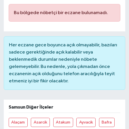
SAĞLIK
Bu bölgede nöbetçi bir eczane bulunamadı.
EĞİTİM
BÖLGE
Her eczane gece boyunca açık olmayabilir, bazıları
sadece gerektiğinde açık kalabilir veya
KEŞFET
beklenmedik durumlar nedeniyle nöbete
gelemeyebilir. Bu nedenle, yola çıkmadan önce
POPÜLER
eczanenin açık olduğunu telefon aracılığıyla teyit
etmeniz iyi bir fikir olacaktır.
DÜNYA
TREND
Samsun Diğer İlçeler
MEDYA
Alaçam
Asarcik
Atakum
Ayvacik
Bafra
OTOMOTİV