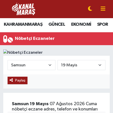
CANLI YAYIN
Kahramanmaraş Nöbetçi Eczaneler
KAHRAMANMARAŞ
GÜNCEL
EKONOMİ
SPOR
KAHRAMANMARAŞ
Kahramanmaraş Hava Durumu
Nöbetçi Eczaneler
GÜNCEL
Kahramanmaraş Namaz Vakitleri
SPOR
Kahramanmaraş Trafik Yoğunluk Haritası
SİYASET
Süper Lig Puan Durumu ve Fikstür
Paylaş
EKONOMİ
Tüm Manşetler
GÜNDEM
Son Dakika Haberleri
Samsun
19 Mayıs
07 Ağustos 2026 Cuma
MAGAZİN
Haber Arşivi
nöbetçi eczane adres, telefon ve konumları