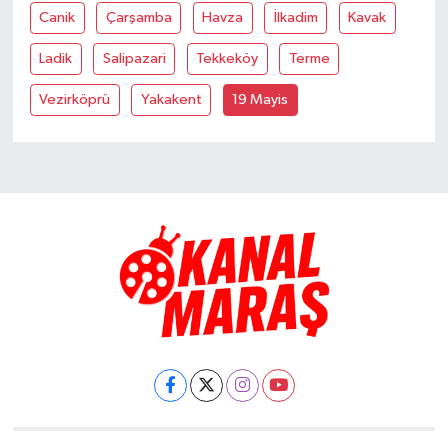
Canik
Çarşamba
Havza
İlkadim
Kavak
TEKNOLOJİ
Ladik
Salipazari
Tekkeköy
Terme
YAŞAM
Vezirköprü
Yakakent
19 Mayis
KÜLTÜR SANAT