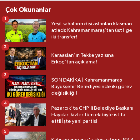
Çok Okunanlar
1
Yeşil sahaların dişi aslanları klasman
atladı: Kahramanmaraş’tan üst lige
iki transfer!
2
Karaaslan'ın Tekke yazısına
Erkoç'tan açıklama!
3
SON DAKİKA | Kahramanmaraş
Büyükşehir Belediyesinde iki görev
değişikliği!
4
Pazarcık'ta CHP’li Belediye Başkanı
Haydar İkizler tüm ekibiyle istifa
etti! İşte yeni partisi
5
Kahramanmaraş'a dev yatırım: 83.4