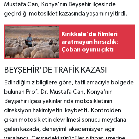
Mustafa Can, Konya'nın Beyşehir ilçesinde
geçirdiği motosiklet kazasında yaşamını yitirdi.
TEKNOLOJİ
YAŞAM
Kırıkkale'de filmleri
aratmayan hırsızlık:
KÜLTÜR SANAT
Çoban oyunu çıktı
BEYŞEHİR'DE TRAFİK KAZASI
Edindiğimiz bilgilere göre, tatil amacıyla bölgede
bulunan Prof. Dr. Mustafa Can, Konya'nın
Beyşehir ilçesi yakınlarında motosikletinin
direksiyon hakimiyetini kaybetti. Kontrolden
çıkan motosikletin devrilmesi sonucu meydana
gelen kazada, deneyimli akademisyen ağır
yaralandı. Çevredeki sürücülerin ihbarı üzerine