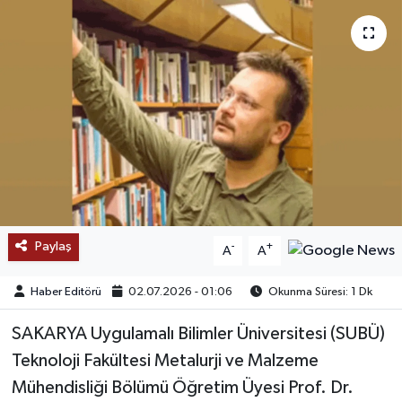
SAĞLIK
EĞİTİM
BÖLGE
KEŞFET
POPÜLER
Paylaş
-
+
A
A
DÜNYA
Haber Editörü
02.07.2026 - 01:06
Okunma Süresi: 1 Dk
TREND
SAKARYA Uygulamalı Bilimler Üniversitesi (SUBÜ)
MEDYA
Teknoloji Fakültesi Metalurji ve Malzeme
Mühendisliği Bölümü Öğretim Üyesi Prof. Dr.
OTOMOTİV