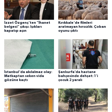
İzzet Özgenç'ten "İhanet
Kırıkkale'de filmleri
belgesi" çıkışı: Işıkları
aratmayan hırsızlık: Çoban
kapatıp açın
oyunu çıktı
İstanbul'da akılalmaz olay:
Şanlıurfa’da hastane
Matkaptan seken vida
bahçesinde dehşet: 1'i
gözüne kaçtı
çocuk 2 yaralı