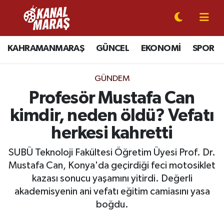
CANLI YAYIN
Kahramanmaraş Nöbetçi Eczaneler
KAHRAMANMARAŞ
GÜNCEL
EKONOMİ
SPOR
KAHRAMANMARAŞ
Kahramanmaraş Hava Durumu
GÜNDEM
GÜNCEL
Kahramanmaraş Namaz Vakitleri
Profesör Mustafa Can
kimdir, neden öldü? Vefatı
SPOR
Kahramanmaraş Trafik Yoğunluk Haritası
herkesi kahretti
SİYASET
Süper Lig Puan Durumu ve Fikstür
SUBÜ Teknoloji Fakültesi Öğretim Üyesi Prof. Dr.
Mustafa Can, Konya'da geçirdiği feci motosiklet
EKONOMİ
Tüm Manşetler
kazası sonucu yaşamını yitirdi. Değerli
akademisyenin ani vefatı eğitim camiasını yasa
GÜNDEM
Son Dakika Haberleri
boğdu.
MAGAZİN
Haber Arşivi