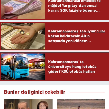
Kahramanmaraşlı emeklilere
müjde! Yargıtay’dan emsal
karar: SGK faiziyle ödeme
yapacak
Kahramanmaraş'ta kuyumcular
kazan kaldıracak: Altın
satışında yeni dönem...
Kahramanmaraş'ta
üniversiteye hangi otobüs
gider? KSÜ otobüs hatları
Bunlar da ilginizi çekebilir