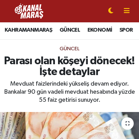
CANLI YAYIN
Kahramanmaraş Nöbetçi Eczaneler
KAHRAMANMARAŞ
GÜNCEL
EKONOMİ
SPOR
KAHRAMANMARAŞ
Kahramanmaraş Hava Durumu
GÜNCEL
GÜNCEL
Kahramanmaraş Namaz Vakitleri
Parası olan köşeyi dönecek!
İşte detaylar
SPOR
Kahramanmaraş Trafik Yoğunluk Haritası
Mevduat faizlerindeki yükseliş devam ediyor.
SİYASET
Süper Lig Puan Durumu ve Fikstür
Bankalar 90 gün vadeli mevduat hesabında yüzde
55 faiz getirisi sunuyor.
EKONOMİ
Tüm Manşetler
GÜNDEM
Son Dakika Haberleri
MAGAZİN
Haber Arşivi