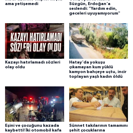
ama yetişemedi
Süzgün, Erdoğan'a
seslendi: "Yardım edin,
geceleri uyuyamıyorum"
Kazayı hatırlamadı sözleri
Hatay'da yokuşu
olay oldu
çıkamayan kum yüklü
kamyon bahçeye uçtu, incir
toplayan yaşlı kadın öldü
Eşini ve çocuğunu kazada
Sünnet takılarının tamamını
kaybetti! İki otomobil kafa
şehit çocuklarına