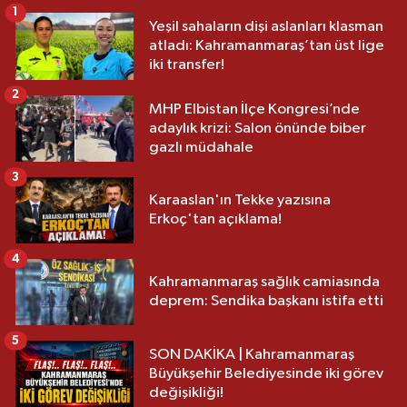
1
Yeşil sahaların dişi aslanları klasman
atladı: Kahramanmaraş’tan üst lige
iki transfer!
2
MHP Elbistan İlçe Kongresi’nde
adaylık krizi: Salon önünde biber
gazlı müdahale
3
Karaaslan'ın Tekke yazısına
Erkoç'tan açıklama!
4
Kahramanmaraş sağlık camiasında
deprem: Sendika başkanı istifa etti
5
SON DAKİKA | Kahramanmaraş
Büyükşehir Belediyesinde iki görev
değişikliği!