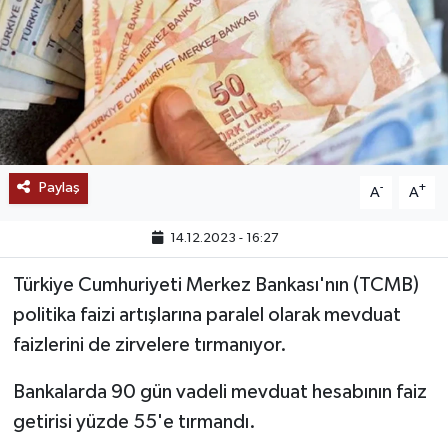
SAĞLIK
EĞİTİM
BÖLGE
KEŞFET
Paylaş
-
+
A
A
POPÜLER
14.12.2023 - 16:27
Türkiye Cumhuriyeti Merkez Bankası'nın (TCMB)
DÜNYA
politika faizi artışlarına paralel olarak mevduat
TREND
faizlerini de zirvelere tırmanıyor.
Bankalarda 90 gün vadeli mevduat hesabının faiz
MEDYA
getirisi yüzde 55'e tırmandı.
OTOMOTİV