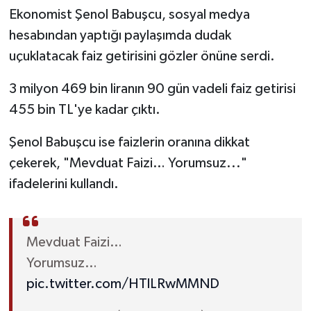
Ekonomist Şenol Babuşcu, sosyal medya
TEKNOLOJİ
hesabından yaptığı paylaşımda dudak
uçuklatacak faiz getirisini gözler önüne serdi.
YAŞAM
3 milyon 469 bin liranın 90 gün vadeli faiz getirisi
KÜLTÜR SANAT
455 bin TL'ye kadar çıktı.
Şenol Babuşcu ise faizlerin oranına dikkat
çekerek, "Mevduat Faizi… Yorumsuz..."
ifadelerini kullandı.
Mevduat Faizi…
Yorumsuz…
pic.twitter.com/HTlLRwMMND