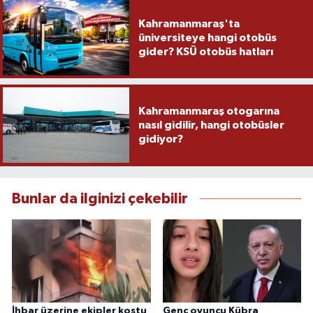
Kahramanmaraş'ta
üniversiteye hangi otobüs
gider? KSÜ otobüs hatları
Kahramanmaraş otogarına
nasıl gidilir, hangi otobüsler
gidiyor?
Bunlar da ilginizi çekebilir
İhbar üzerine ekipler koştu
Genç oyuncu Kübra