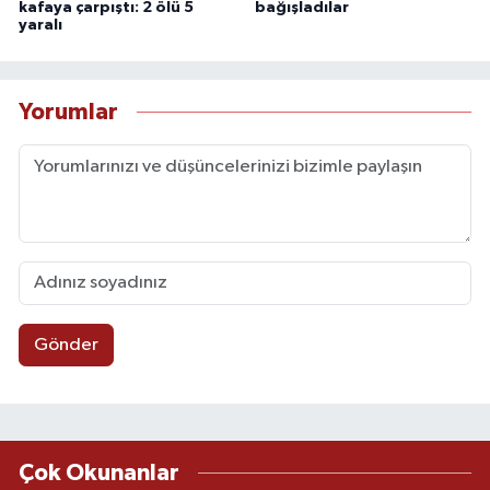
kafaya çarpıştı: 2 ölü 5
bağışladılar
yaralı
Yorumlar
Gönder
Çok Okunanlar