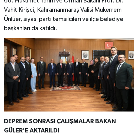
66. Hükümet Tarım ve Orman Bakanı Prof. Dr.
Vahit Kirişci, Kahramanmaraş Valisi Mükerrem
TEKNOLOJİ
Ünlüer, siyasi parti temsilcileri ve ilçe belediye
başkanları da katıldı.
YAŞAM
KÜLTÜR SANAT
DEPREM SONRASI ÇALIŞMALAR BAKAN
GÜLER'E AKTARILDI