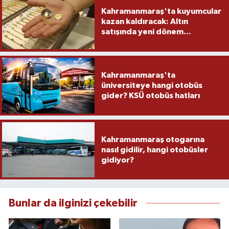
Kahramanmaraş'ta kuyumcular
kazan kaldıracak: Altın
satışında yeni dönem...
Kahramanmaraş'ta
üniversiteye hangi otobüs
gider? KSÜ otobüs hatları
Kahramanmaraş otogarına
nasıl gidilir, hangi otobüsler
gidiyor?
Bunlar da ilginizi çekebilir