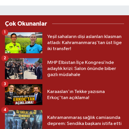
Çok Okunanlar
1
Yeşil sahaların dişi aslanları klasman
atladı: Kahramanmaraş’tan üst lige
iki transfer!
2
MHP Elbistan İlçe Kongresi’nde
adaylık krizi: Salon önünde biber
gazlı müdahale
3
Karaaslan'ın Tekke yazısına
Erkoç'tan açıklama!
4
Kahramanmaraş sağlık camiasında
deprem: Sendika başkanı istifa etti