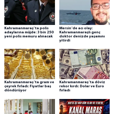
Kahramanmaraş’ta polis
Mersin'de acı olay:
adaylarına müjde: 3 bin 250
Kahramanmaraşlı genç
yeni polis memuru alınacak
doktor denizde yaşamını
yitirdi
Kahramanmaraş'ta gram ve
Kahramanmaraş'ta döviz
çeyrek fırladı: Fiyatlar baş
rekor kırdı: Dolar ve Euro
döndürüyor
fırladı