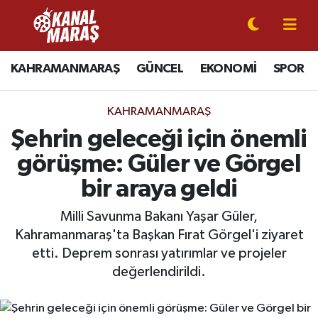
CANLI YAYIN
Kahramanmaraş Nöbetçi Eczaneler
KAHRAMANMARAŞ
GÜNCEL
EKONOMİ
SPOR
KAHRAMANMARAŞ
Kahramanmaraş Hava Durumu
KAHRAMANMARAŞ
GÜNCEL
Kahramanmaraş Namaz Vakitleri
Şehrin geleceği için önemli
görüşme: Güler ve Görgel
SPOR
Kahramanmaraş Trafik Yoğunluk Haritası
bir araya geldi
SİYASET
Süper Lig Puan Durumu ve Fikstür
Milli Savunma Bakanı Yaşar Güler,
Kahramanmaraş'ta Başkan Fırat Görgel'i ziyaret
EKONOMİ
Tüm Manşetler
etti. Deprem sonrası yatırımlar ve projeler
GÜNDEM
Son Dakika Haberleri
değerlendirildi.
MAGAZİN
Haber Arşivi