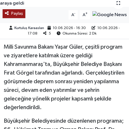
SAĞLIK
Paylaş
-
+
A
A
EĞİTİM
Kurtuluş Karaaslan
10.06.2026 - 16:30
10.06.2026 -
17:08
5
Okunma Süresi: 2 Dk
BÖLGE
Milli Savunma Bakanı Yaşar Güler, çeşitli program
KEŞFET
ve ziyaretlere katılmak üzere geldiği
Kahramanmaraş'ta, Büyükşehir Belediye Başkanı
POPÜLER
Fırat Görgel tarafından ağırlandı. Gerçekleştirilen
görüşmede deprem sonrası yeniden yapılanma
DÜNYA
süreci, devam eden yatırımlar ve şehrin
TREND
geleceğine yönelik projeler kapsamlı şekilde
değerlendirildi.
MEDYA
Büyükşehir Belediyesinde düzenlenen programa;
OTOMOTİV