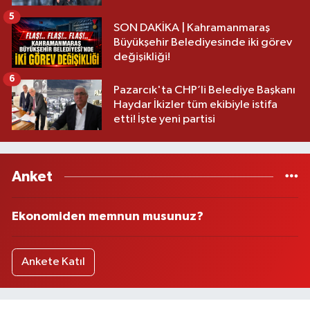
5
SON DAKİKA | Kahramanmaraş
Büyükşehir Belediyesinde iki görev
değişikliği!
6
Pazarcık'ta CHP’li Belediye Başkanı
Haydar İkizler tüm ekibiyle istifa
etti! İşte yeni partisi
Anket
Ekonomiden memnun musunuz?
Ankete Katıl