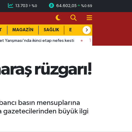
13.703
64.602,05
%
0
%
0.69
T
MAGAZİN
SAĞLIK
EĞİTİM
YAŞAM
DÜN
'nda ikinci etap nefes kesti
10:52
Kayseri'den havalandı: 5,5 s
raş rüzgarı!
abancı basın mensuplarına
gazetecilerinden büyük ilgi