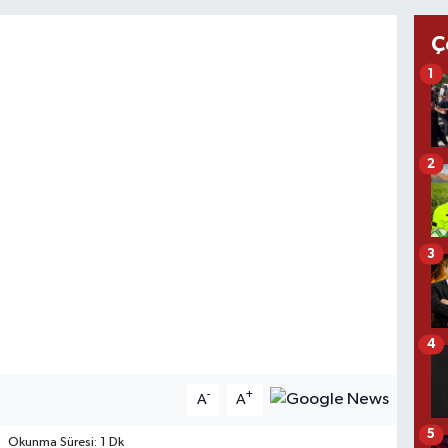
Ç
1
2
3
4
-
+
A
A
5
Okunma Süresi: 1 Dk