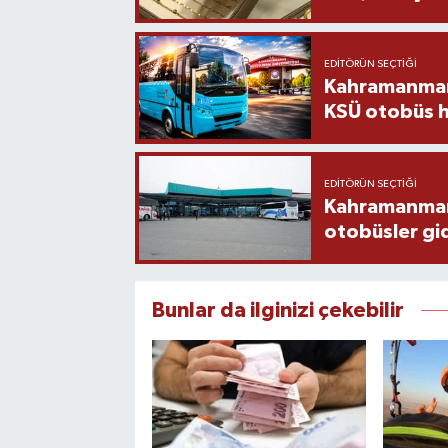
EDITÖRÜN SEÇTIĞI
Kahramanmara
KSÜ otobüs h
EDITÖRÜN SEÇTIĞI
Kahramanmaraş
otobüsler gi
Bunlar da ilginizi çekebilir