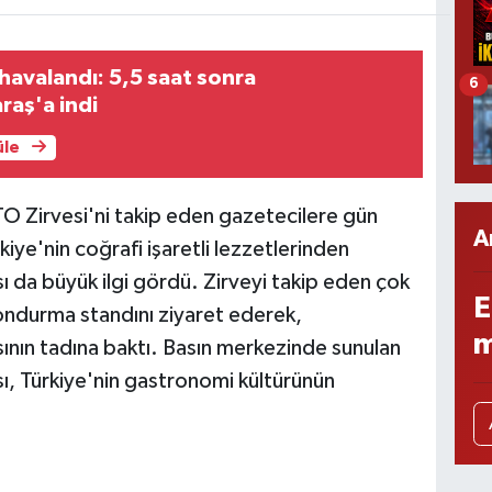
havalandı: 5,5 saat sonra
6
aş'a indi
üle
O Zirvesi'ni takip eden gazetecilere gün
A
kiye'nin coğrafi işaretli lezzetlerinden
 büyük ilgi gördü. Zirveyi takip eden çok
E
ondurma standını ziyaret ederek,
m
n tadına baktı. Basın merkezinde sunulan
Türkiye'nin gastronomi kültürünün