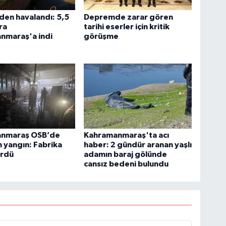
den havalandı: 5,5
Depremde zarar gören
ra
tarihi eserler için kritik
nmaraş'a indi
görüşme
nmaraş OSB’de
Kahramanmaraş'ta acı
 yangın: Fabrika
haber: 2 gündür aranan yaşlı
ördü
adamın baraj gölünde
cansız bedeni bulundu