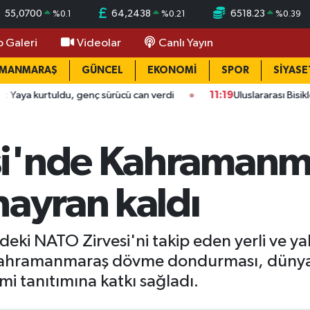
55,0700
64,2438
6518.23
%
0.1
%
0.21
%
0.39
o Galeri
Videolar
Canlı Yayın
AMANMARAŞ
GÜNCEL
EKONOMİ
SPOR
SİYASE
ldu, genç sürücü can verdi
11:19
Uluslararası Bisiklet Yarışması
i'nde Kahramanma
hayran kaldı
deki NATO Zirvesi'ni takip eden yerli ve y
i Kahramanmaraş dövme dondurması, dünya 
i tanıtımına katkı sağladı.