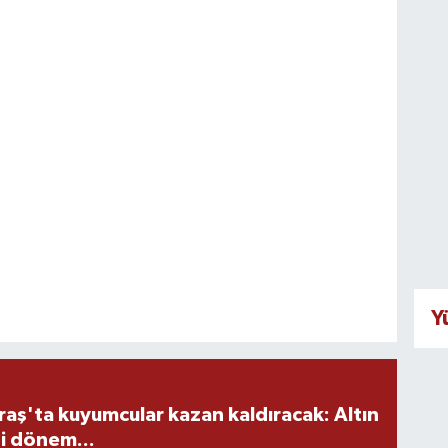
Y
ş'ta kuyumcular kazan kaldıracak: Altın
i dönem...