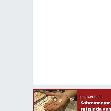
EDITÖRÜN SEÇTIĞI
Kahramanmara
satışında yen