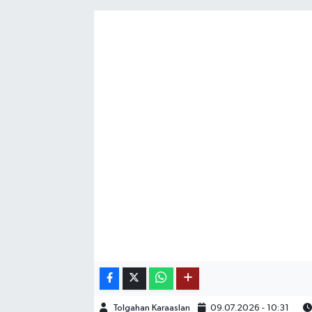
SAĞLIK
EĞİTİM
BÖLGE
KEŞFET
POPÜLER
DÜNYA
TREND
MEDYA
OTOMOTİV
Tolgahan Karaaslan
09.07.2026 - 10:31