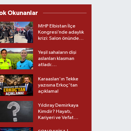
ok Okunanlar
MHP Elbistan İlçe
Kongresi’nde adaylık
krizi: Salon önünde
biber gazlı müdahale
Yeşil sahaların dişi
aslanları klasman
atladı:
Kahramanmaraş’tan
üst lige iki transfer!
Karaaslan'ın Tekke
yazısına Erkoç'tan
açıklama!
Yıldıray Demirkaya
Kimdir? Hayatı,
Kariyeri ve Vefat
Nedeni Nedir?