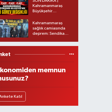
SON DAKİKA |
Kahramanmaraş
Büyükşehir
Belediyesinde iki
görev değişikliği!
Kahramanmaraş
sağlık camiasında
deprem: Sendika
başkanı istifa etti
nket
konomiden memnun
usunuz?
Ankete Katıl