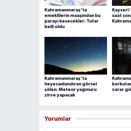
Kahramanmaraş'ta
Kayseri'
emeklilerin maaşından bu
saat son
parayı kesecekler: Tutar
Kahrama
belli oldu
Kahramanmaraş'ta
Kahrama
heyecanlandıran görsel
korkutan
şölen: Meteor yağmuru
zarar g
zirve yapacak
Yorumlar