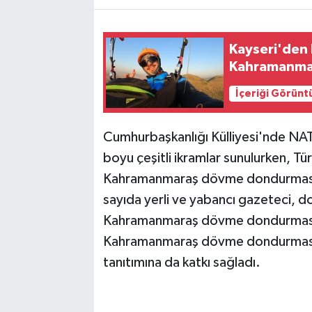
TEKNOLOJİ
Kayseri'den 
Kahramanmar
YAŞAM
İçeriği Görünt
KÜLTÜR SANAT
Cumhurbaşkanlığı Külliyesi'nde NAT
boyu çeşitli ikramlar sunulurken, Tür
Kahramanmaraş dövme dondurması da
sayıda yerli ve yabancı gazeteci, d
Kahramanmaraş dövme dondurmasını
Kahramanmaraş dövme dondurması, 
tanıtımına da katkı sağladı.