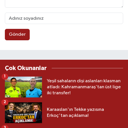
Gönder
Çok Okunanlar
1
Yeşil sahaların dişi aslanları klasman
atladı: Kahramanmaraş’tan üst lige
iki transfer!
2
Karaaslan'ın Tekke yazısına
Erkoç'tan açıklama!
3