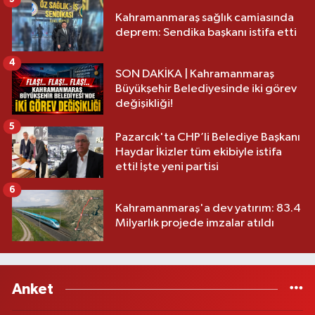
Kahramanmaraş sağlık camiasında
deprem: Sendika başkanı istifa etti
4
SON DAKİKA | Kahramanmaraş
Büyükşehir Belediyesinde iki görev
değişikliği!
5
Pazarcık'ta CHP’li Belediye Başkanı
Haydar İkizler tüm ekibiyle istifa
etti! İşte yeni partisi
6
Kahramanmaraş'a dev yatırım: 83.4
Milyarlık projede imzalar atıldı
Anket