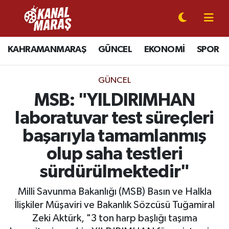
CANLI YAYIN
Kahramanmaraş Nöbetçi Eczaneler
KAHRAMANMARAŞ
GÜNCEL
EKONOMİ
SPOR
KAHRAMANMARAŞ
Kahramanmaraş Hava Durumu
GÜNCEL
GÜNCEL
Kahramanmaraş Namaz Vakitleri
MSB: "YILDIRIMHAN
laboratuvar test süreçleri
SPOR
Kahramanmaraş Trafik Yoğunluk Haritası
başarıyla tamamlanmış
SİYASET
Süper Lig Puan Durumu ve Fikstür
olup saha testleri
sürdürülmektedir"
EKONOMİ
Tüm Manşetler
Milli Savunma Bakanlığı (MSB) Basın ve Halkla
GÜNDEM
Son Dakika Haberleri
İlişkiler Müşaviri ve Bakanlık Sözcüsü Tuğamiral
Zeki Aktürk, "3 ton harp başlığı taşıma
MAGAZİN
Haber Arşivi