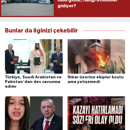
nasıl gidilir, hangi otobüsler
gidiyor?
Bunlar da ilginizi çekebilir
Türkiye, Suudi Arabistan ve
İhbar üzerine ekipler koştu
Pakistan'dan dev savunma
ama yetişemedi
adımı