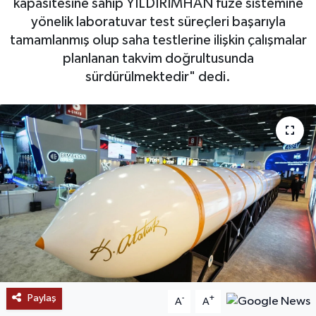
kapasitesine sahip YILDIRIMHAN füze sistemine
yönelik laboratuvar test süreçleri başarıyla
SAĞLIK
tamamlanmış olup saha testlerine ilişkin çalışmalar
planlanan takvim doğrultusunda
EĞİTİM
sürdürülmektedir" dedi.
BÖLGE
KEŞFET
POPÜLER
DÜNYA
TREND
MEDYA
Paylaş
-
+
A
A
OTOMOTİV