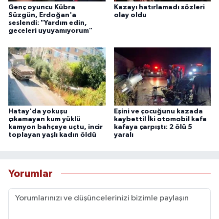
Genç oyuncu Kübra
Kazayı hatırlamadı sözleri
Süzgün, Erdoğan'a
olay oldu
seslendi: "Yardım edin,
geceleri uyuyamıyorum"
Hatay'da yokuşu
Eşini ve çocuğunu kazada
çıkamayan kum yüklü
kaybetti! İki otomobil kafa
kamyon bahçeye uçtu, incir
kafaya çarpıştı: 2 ölü 5
toplayan yaşlı kadın öldü
yaralı
Yorumlar