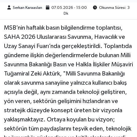
Serkan Karaaslan
07.05.2026 - 15:00
Okunma Süresi: 3
TEKNOLOJİ
Dk
MSB’nin haftalık basın bilgilendirme toplantısı,
YAŞAM
SAHA 2026 Uluslararası Savunma, Havacılık ve
KÜLTÜR SANAT
Uzay Sanayi Fuarı’nda gerçekleştirildi. Toplantıda
gündeme ilişkin değerlendirmelerde bulunan Milli
Savunma Bakanlığı Basın ve Halkla İlişkiler Müşaviri
Tuğamiral Zeki Aktürk, "Milli Savunma Bakanlığı
olarak savunma sanayiine yalnızca kullanıcı bakış
açısıyla değil, aynı zamanda teknoloji geliştiren,
yön veren, sektörün gelişimini hızlandıran ve
stratejik düzeyde konsept üreten bir vizyonla
yaklaşmaktayız. Ortaya koyulan bu vizyon;
sektörün tüm paydaşlarını teşvik eden, teknolojik