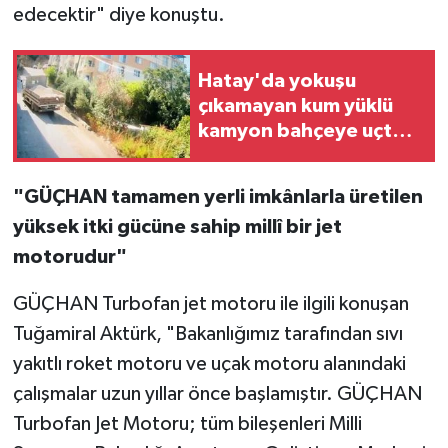
edecektir" diye konuştu.
Hatay'da yokuşu
çıkamayan kum yüklü
kamyon bahçeye uçtu,
incir toplayan yaşlı
kadın öldü
"GÜÇHAN tamamen yerli imkânlarla üretilen
yüksek itki gücüne sahip millî bir jet
motorudur"
GÜÇHAN Turbofan jet motoru ile ilgili konuşan
Tuğamiral Aktürk, "Bakanlığımız tarafından sıvı
yakıtlı roket motoru ve uçak motoru alanındaki
çalışmalar uzun yıllar önce başlamıştır. GÜÇHAN
Turbofan Jet Motoru; tüm bileşenleri Milli