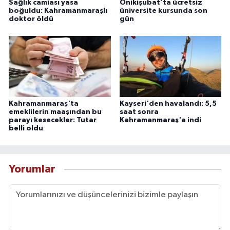
Sağlık camiası yasa
Onikişubat’ta ücretsiz
boğuldu: Kahramanmaraşlı
üniversite kursunda son
doktor öldü
gün
Kahramanmaraş'ta
Kayseri'den havalandı: 5,5
emeklilerin maaşından bu
saat sonra
parayı kesecekler: Tutar
Kahramanmaraş'a indi
belli oldu
Yorumlar