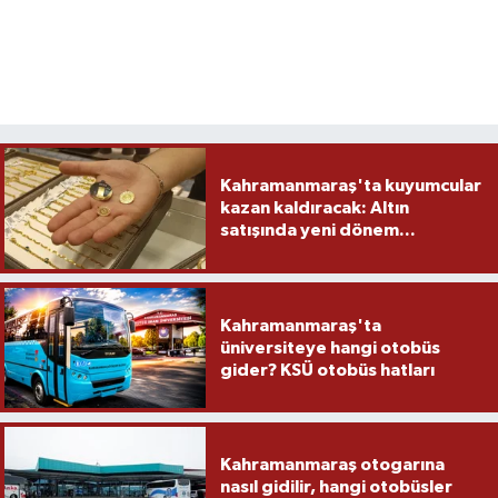
Kahramanmaraş'ta kuyumcular
kazan kaldıracak: Altın
satışında yeni dönem...
Kahramanmaraş'ta
üniversiteye hangi otobüs
gider? KSÜ otobüs hatları
Kahramanmaraş otogarına
nasıl gidilir, hangi otobüsler