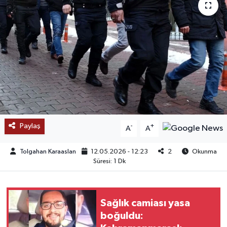
SAĞLIK
EĞİTİM
BÖLGE
KEŞFET
POPÜLER
Paylaş
-
+
A
A
DÜNYA
Tolgahan Karaaslan
12.05.2026 - 12:23
2
Okunma
Süresi: 1 Dk
TREND
MEDYA
Sağlık camiası yasa
boğuldu:
OTOMOTİV