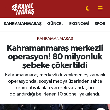
CANLI YAYIN
Kahramanmaraş Nöbetçi Eczaneler
KAHRAMANMARAŞ
GÜNCEL
EKONOMİ
SPOR
KAHRAMANMARAŞ
Kahramanmaraş Hava Durumu
KAHRAMANMARAŞ
GÜNCEL
Kahramanmaraş Namaz Vakitleri
Kahramanmaraş merkezli
operasyon! 80 milyonluk
SPOR
Kahramanmaraş Trafik Yoğunluk Haritası
şebeke çökertildi
SİYASET
Süper Lig Puan Durumu ve Fikstür
Kahramanmaraş merkezli düzenlenen eş zamanlı
operasyonda, sosyal medya üzerinden sahte
EKONOMİ
Tüm Manşetler
ürün satış ilanları vererek vatandaşları
dolandırdığı belirlenen 10 şüpheli yakalandı.
GÜNDEM
Son Dakika Haberleri
MAGAZİN
Haber Arşivi