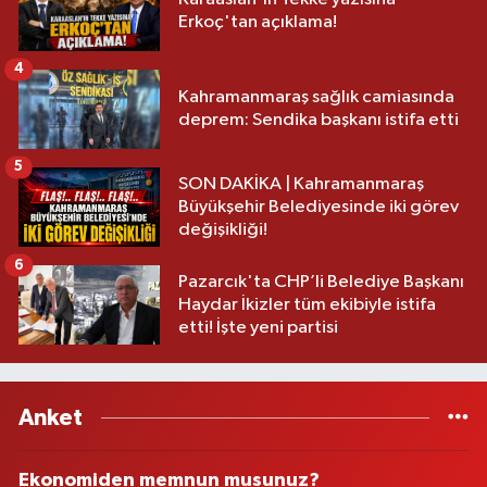
Erkoç'tan açıklama!
4
Kahramanmaraş sağlık camiasında
deprem: Sendika başkanı istifa etti
5
SON DAKİKA | Kahramanmaraş
Büyükşehir Belediyesinde iki görev
değişikliği!
6
Pazarcık'ta CHP’li Belediye Başkanı
Haydar İkizler tüm ekibiyle istifa
etti! İşte yeni partisi
Anket
Ekonomiden memnun musunuz?