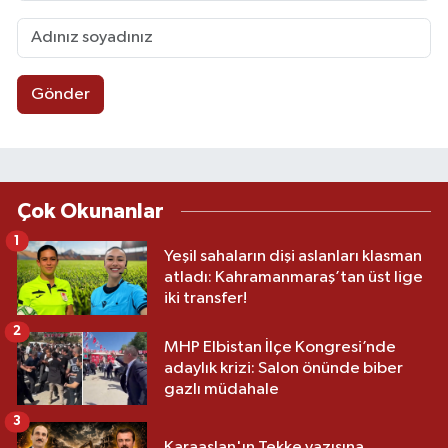
Gönder
Çok Okunanlar
1
Yeşil sahaların dişi aslanları klasman
atladı: Kahramanmaraş’tan üst lige
iki transfer!
2
MHP Elbistan İlçe Kongresi’nde
adaylık krizi: Salon önünde biber
gazlı müdahale
3
Karaaslan'ın Tekke yazısına