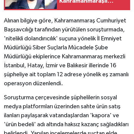
Kahramanmaraşlı
doktor öldü
TEKNOLOJİ
Alınan bilgiye göre, Kahramanmaraş Cumhuriyet
YAŞAM
Başsavcılığı tarafından yürütülen soruşturmada,
'nitelikli dolandırıcılık' suçuna yönelik İl Emniyet
KÜLTÜR SANAT
Müdürlüğü Siber Suçlarla Mücadele Şube
Müdürlüğü ekiplerince Kahramanmaraş merkezli
İstanbul, Hatay, İzmir ve Balıkesir illerinde 16
şüpheliye ait toplam 12 adrese yönelik eş zamanlı
operasyon düzenlendi.
Soruşturma çerçevesinde şüphelilerin sosyal
medya platformları üzerinden sahte ürün satış
ilanları paylaşarak vatandaşlardan 'kapora' ve
'ürün bedeli' adı altında haksız kazanç sağladıkları
belirlendi. Yapılan incelemelerde suçtan elde