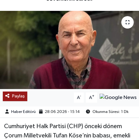
SAĞLIK
EĞİTİM
BÖLGE
KEŞFET
POPÜLER
DÜNYA
Paylaş
-
+
A
A
TREND
Haber Editörü
28.06.2026 - 15:14
Okunma Süresi: 1 Dk
MEDYA
Cumhuriyet Halk Partisi (CHP) önceki dönem
Çorum Milletvekili Tufan Köse’nin babası, emekli
OTOMOTİV