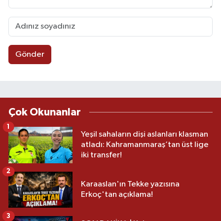
Gönder
Çok Okunanlar
1
Yeşil sahaların dişi aslanları klasman
atladı: Kahramanmaraş’tan üst lige
iki transfer!
2
Karaaslan'ın Tekke yazısına
Erkoç'tan açıklama!
3