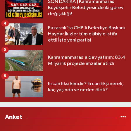
SON DAKİKA | Kahramanmaraş
Büyükşehir Belediyesinde iki görev
değişikliği!
4
Pazarcık'ta CHP’li Belediye Başkanı
Haydar İkizler tüm ekibiyle istifa
etti! İşte yeni partisi
5
Kahramanmaraş'a dev yatırım: 83.4
Milyarlık projede imzalar atıldı
6
Ercan Ekşi kimdir? Ercan Ekşi nereli,
kaç yaşında ve neden öldü?
Anket