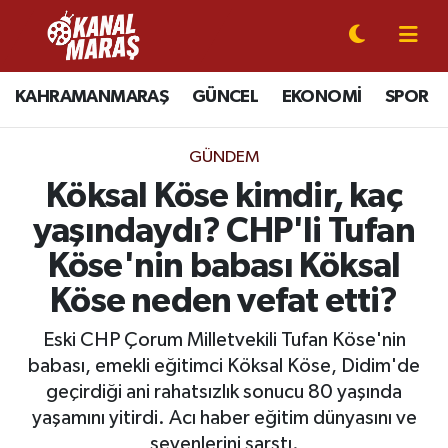
CANLI YAYIN
Kahramanmaraş Nöbetçi Eczaneler
KAHRAMANMARAŞ
GÜNCEL
EKONOMİ
SPOR
KAHRAMANMARAŞ
Kahramanmaraş Hava Durumu
GÜNDEM
GÜNCEL
Kahramanmaraş Namaz Vakitleri
Köksal Köse kimdir, kaç
yaşındaydı? CHP'li Tufan
SPOR
Kahramanmaraş Trafik Yoğunluk Haritası
Köse'nin babası Köksal
SİYASET
Süper Lig Puan Durumu ve Fikstür
Köse neden vefat etti?
EKONOMİ
Tüm Manşetler
Eski CHP Çorum Milletvekili Tufan Köse'nin
babası, emekli eğitimci Köksal Köse, Didim'de
GÜNDEM
Son Dakika Haberleri
geçirdiği ani rahatsızlık sonucu 80 yaşında
yaşamını yitirdi. Acı haber eğitim dünyasını ve
MAGAZİN
Haber Arşivi
sevenlerini sarstı.