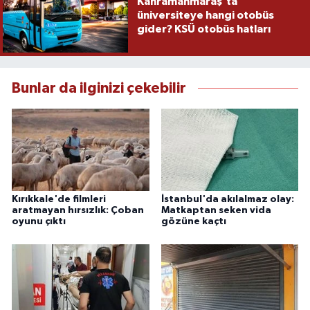
Kahramanmaraş'ta
üniversiteye hangi otobüs
gider? KSÜ otobüs hatları
Bunlar da ilginizi çekebilir
Kırıkkale'de filmleri
İstanbul'da akılalmaz olay:
aratmayan hırsızlık: Çoban
Matkaptan seken vida
oyunu çıktı
gözüne kaçtı