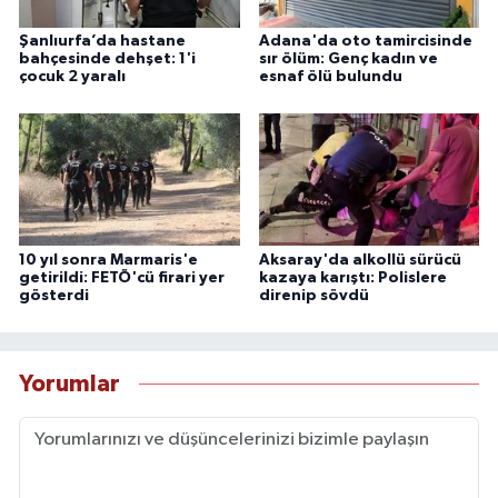
Şanlıurfa’da hastane
Adana'da oto tamircisinde
bahçesinde dehşet: 1'i
sır ölüm: Genç kadın ve
çocuk 2 yaralı
esnaf ölü bulundu
10 yıl sonra Marmaris'e
Aksaray'da alkollü sürücü
getirildi: FETÖ'cü firari yer
kazaya karıştı: Polislere
gösterdi
direnip sövdü
Yorumlar