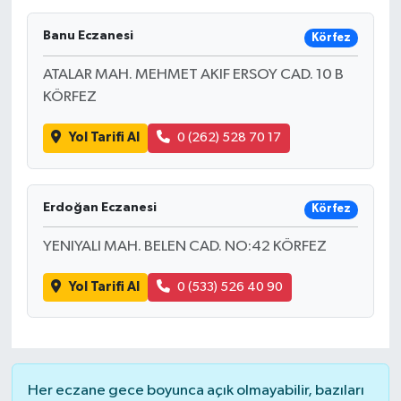
SAĞLIK
Banu Eczanesi
Körfez
ATALAR MAH. MEHMET AKIF ERSOY CAD. 10 B
EĞİTİM
KÖRFEZ
BÖLGE
Yol Tarifi Al
0 (262) 528 70 17
KEŞFET
Erdoğan Eczanesi
Körfez
POPÜLER
YENIYALI MAH. BELEN CAD. NO:42 KÖRFEZ
DÜNYA
Yol Tarifi Al
0 (533) 526 40 90
TREND
MEDYA
Her eczane gece boyunca açık olmayabilir, bazıları
OTOMOTİV