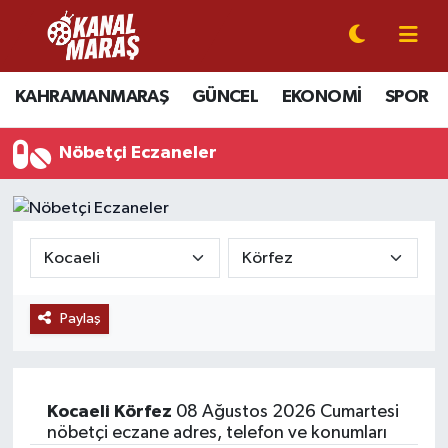
CANLI YAYIN
Kahramanmaraş Nöbetçi Eczaneler
KAHRAMANMARAŞ
GÜNCEL
EKONOMİ
SPOR
KAHRAMANMARAŞ
Kahramanmaraş Hava Durumu
Nöbetçi Eczaneler
GÜNCEL
Kahramanmaraş Namaz Vakitleri
SPOR
Kahramanmaraş Trafik Yoğunluk Haritası
SİYASET
Süper Lig Puan Durumu ve Fikstür
Paylaş
EKONOMİ
Tüm Manşetler
GÜNDEM
Son Dakika Haberleri
Kocaeli
Körfez
08 Ağustos 2026 Cumartesi
MAGAZİN
Haber Arşivi
nöbetçi eczane adres, telefon ve konumları