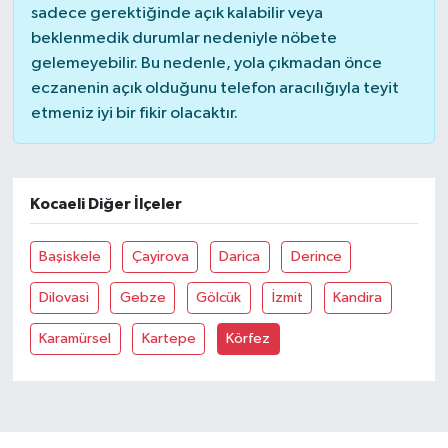
sadece gerektiğinde açık kalabilir veya
beklenmedik durumlar nedeniyle nöbete
TEKNOLOJİ
gelemeyebilir. Bu nedenle, yola çıkmadan önce
eczanenin açık olduğunu telefon aracılığıyla teyit
YAŞAM
etmeniz iyi bir fikir olacaktır.
KÜLTÜR SANAT
Kocaeli Diğer İlçeler
Başiskele
Çayirova
Darica
Derince
Dilovasi
Gebze
Gölcük
İzmit
Kandira
Karamürsel
Kartepe
Körfez