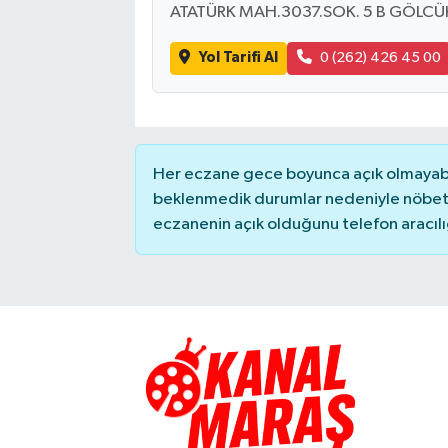
ATATÜRK MAH.3037.SOK. 5 B GÖLCÜ
TEKNOLOJİ
Yol Tarifi Al
0 (262) 426 45 00
YAŞAM
KÜLTÜR SANAT
Her eczane gece boyunca açık olmayabili
beklenmedik durumlar nedeniyle nöbete
eczanenin açık olduğunu telefon aracılığıy