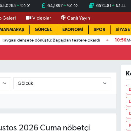
55,0265
64,1897
6574.81
%
0.01
%
0.02
%
1.44
o Galeri
Videolar
Canlı Yayın
AMANMARAŞ
GÜNCEL
EKONOMİ
SPOR
SİYASE
şete dönüştü: Bagajdan testere çıkardı
10:56
Mersin'de acı o
K
B
İ
stos 2026 Cuma nöbetçi