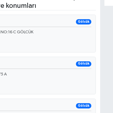
ve konumları
Gölcük
D.NO:16 C GÖLCÜK
Gölcük
75 A
Gölcük