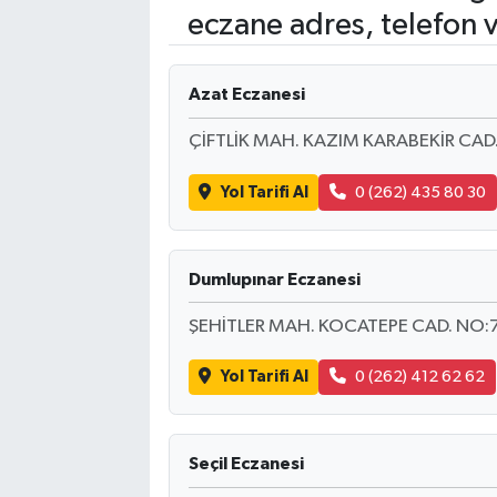
eczane adres, telefon 
SAĞLIK
Azat Eczanesi
EĞİTİM
ÇİFTLİK MAH. KAZIM KARABEKİR CA
BÖLGE
Yol Tarifi Al
0 (262) 435 80 30
KEŞFET
POPÜLER
Dumlupınar Eczanesi
DÜNYA
ŞEHİTLER MAH. KOCATEPE CAD. NO:
Yol Tarifi Al
0 (262) 412 62 62
TREND
MEDYA
Seçil Eczanesi
OTOMOTİV