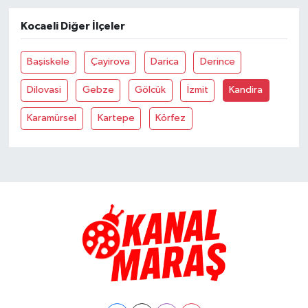
Kocaeli Diğer İlçeler
TEKNOLOJİ
Başiskele
Çayirova
Darica
Derince
YAŞAM
Dilovasi
Gebze
Gölcük
İzmit
Kandira
KÜLTÜR SANAT
Karamürsel
Kartepe
Körfez