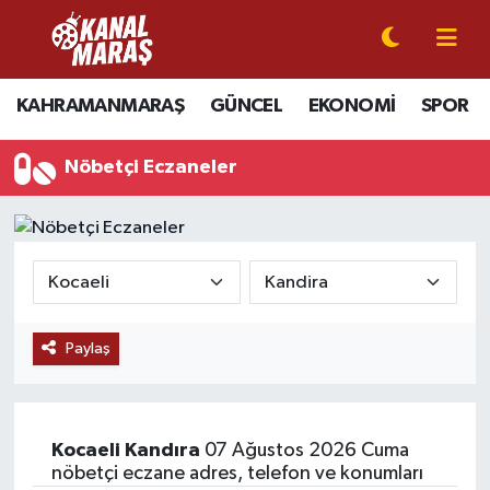
CANLI YAYIN
Kahramanmaraş Nöbetçi Eczaneler
KAHRAMANMARAŞ
GÜNCEL
EKONOMİ
SPOR
KAHRAMANMARAŞ
Kahramanmaraş Hava Durumu
Nöbetçi Eczaneler
GÜNCEL
Kahramanmaraş Namaz Vakitleri
SPOR
Kahramanmaraş Trafik Yoğunluk Haritası
SİYASET
Süper Lig Puan Durumu ve Fikstür
Paylaş
EKONOMİ
Tüm Manşetler
GÜNDEM
Son Dakika Haberleri
Kocaeli
Kandıra
07 Ağustos 2026 Cuma
MAGAZİN
Haber Arşivi
nöbetçi eczane adres, telefon ve konumları