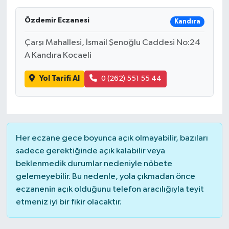
SAĞLIK
Özdemir Eczanesi
Kandıra
Çarşı Mahallesi, İsmail Şenoğlu Caddesi No:24
EĞİTİM
A Kandıra Kocaeli
BÖLGE
Yol Tarifi Al
0 (262) 551 55 44
KEŞFET
POPÜLER
Her eczane gece boyunca açık olmayabilir, bazıları
DÜNYA
sadece gerektiğinde açık kalabilir veya
beklenmedik durumlar nedeniyle nöbete
TREND
gelemeyebilir. Bu nedenle, yola çıkmadan önce
eczanenin açık olduğunu telefon aracılığıyla teyit
MEDYA
etmeniz iyi bir fikir olacaktır.
OTOMOTİV