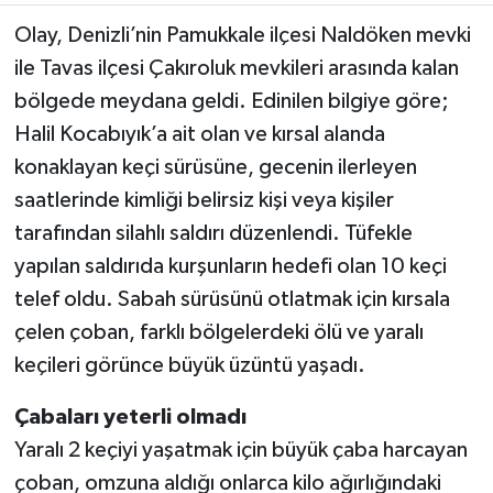
Olay, Denizli’nin Pamukkale ilçesi Naldöken mevki
TEKNOLOJİ
ile Tavas ilçesi Çakıroluk mevkileri arasında kalan
bölgede meydana geldi. Edinilen bilgiye göre;
YAŞAM
Halil Kocabıyık’a ait olan ve kırsal alanda
KÜLTÜR SANAT
konaklayan keçi sürüsüne, gecenin ilerleyen
saatlerinde kimliği belirsiz kişi veya kişiler
tarafından silahlı saldırı düzenlendi. Tüfekle
yapılan saldırıda kurşunların hedefi olan 10 keçi
telef oldu. Sabah sürüsünü otlatmak için kırsala
çelen çoban, farklı bölgelerdeki ölü ve yaralı
keçileri görünce büyük üzüntü yaşadı.
Çabaları yeterli olmadı
Yaralı 2 keçiyi yaşatmak için büyük çaba harcayan
çoban, omzuna aldığı onlarca kilo ağırlığındaki