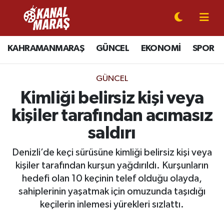
CANLI YAYIN
Kahramanmaraş Nöbetçi Eczaneler
KAHRAMANMARAŞ
GÜNCEL
EKONOMİ
SPOR
KAHRAMANMARAŞ
Kahramanmaraş Hava Durumu
GÜNCEL
GÜNCEL
Kahramanmaraş Namaz Vakitleri
Kimliği belirsiz kişi veya
kişiler tarafından acımasız
SPOR
Kahramanmaraş Trafik Yoğunluk Haritası
saldırı
SİYASET
Süper Lig Puan Durumu ve Fikstür
Denizli’de keçi sürüsüne kimliği belirsiz kişi veya
kişiler tarafından kurşun yağdırıldı. Kurşunların
EKONOMİ
Tüm Manşetler
hedefi olan 10 keçinin telef olduğu olayda,
sahiplerinin yaşatmak için omuzunda taşıdığı
GÜNDEM
Son Dakika Haberleri
keçilerin inlemesi yürekleri sızlattı.
MAGAZİN
Haber Arşivi