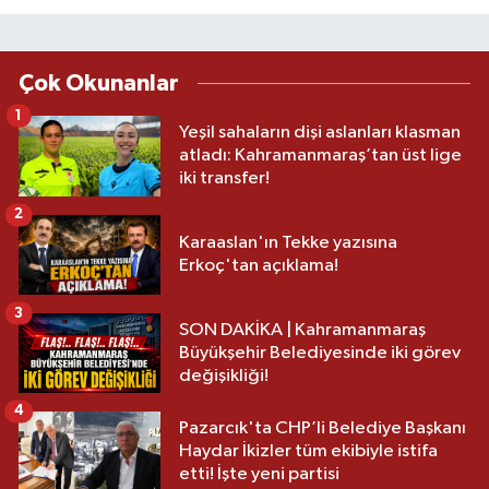
Çok Okunanlar
1
Yeşil sahaların dişi aslanları klasman
atladı: Kahramanmaraş’tan üst lige
iki transfer!
2
Karaaslan'ın Tekke yazısına
Erkoç'tan açıklama!
3
SON DAKİKA | Kahramanmaraş
Büyükşehir Belediyesinde iki görev
değişikliği!
4
Pazarcık'ta CHP’li Belediye Başkanı
Haydar İkizler tüm ekibiyle istifa
etti! İşte yeni partisi