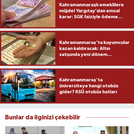
Kahramanmaraşlı emeklilere
müjde! Yargıtay’dan emsal
karar: SGK faiziyle ödeme
yapacak
Kahramanmaraş'ta kuyumcular
kazan kaldıracak: Altın
satışında yeni dönem...
Kahramanmaraş'ta
üniversiteye hangi otobüs
gider? KSÜ otobüs hatları
Bunlar da ilginizi çekebilir