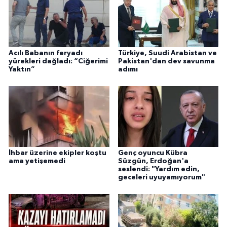
Acılı Babanın feryadı
Türkiye, Suudi Arabistan ve
yürekleri dağladı: “Ciğerimi
Pakistan'dan dev savunma
Yaktın”
adımı
İhbar üzerine ekipler koştu
Genç oyuncu Kübra
ama yetişemedi
Süzgün, Erdoğan'a
seslendi: "Yardım edin,
geceleri uyuyamıyorum"