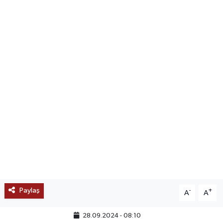
SAĞLIK
EĞİTİM
BÖLGE
KEŞFET
POPÜLER
DÜNYA
TREND
Paylaş
-
+
A
A
MEDYA
28.09.2024 - 08:10
OTOMOTİV