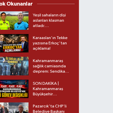
ok Okunanlar
Yeşil sahaların dişi
aslanları klasman
atladı:
Kahramanmaraş’tan
üst lige iki transfer!
Karaaslan'ın Tekke
yazısına Erkoç'tan
açıklama!
Kahramanmaraş
sağlık camiasında
deprem: Sendika
başkanı istifa etti
SON DAKİKA |
Kahramanmaraş
Büyükşehir
Belediyesinde iki
görev değişikliği!
Pazarcık'ta CHP’li
Belediye Başkanı