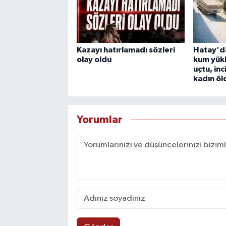
Kazayı hatırlamadı sözleri
Hatay'd
olay oldu
kum yük
uçtu, inc
kadın öl
Yorumlar