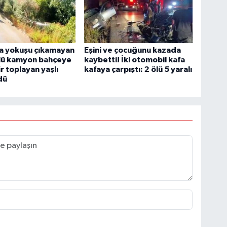
a yokuşu çıkamayan
Eşini ve çocuğunu kazada
lü kamyon bahçeye
kaybetti! İki otomobil kafa
ir toplayan yaşlı
kafaya çarpıştı: 2 ölü 5 yaralı
dü