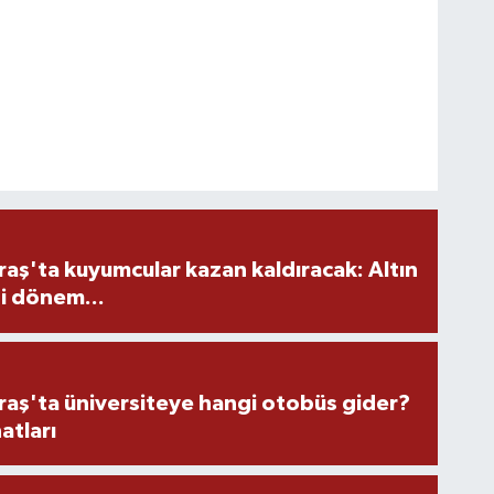
ş'ta kuyumcular kazan kaldıracak: Altın
i dönem...
ş'ta üniversiteye hangi otobüs gider?
atları