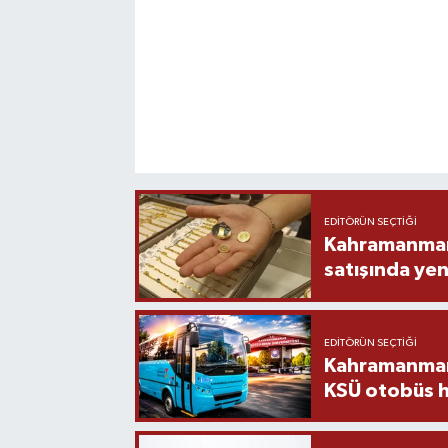
EDITÖRÜN SEÇTIĞI
Kahramanmara
satışında yen
EDITÖRÜN SEÇTIĞI
Kahramanmara
KSÜ otobüs h