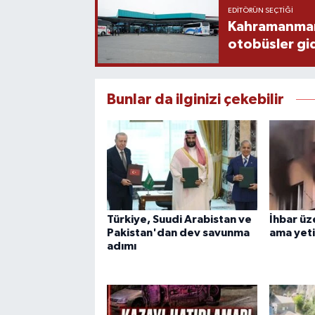
EDITÖRÜN SEÇTIĞI
Kahramanmaraş
otobüsler gi
Bunlar da ilginizi çekebilir
Türkiye, Suudi Arabistan ve
İhbar üz
Pakistan'dan dev savunma
ama yet
adımı