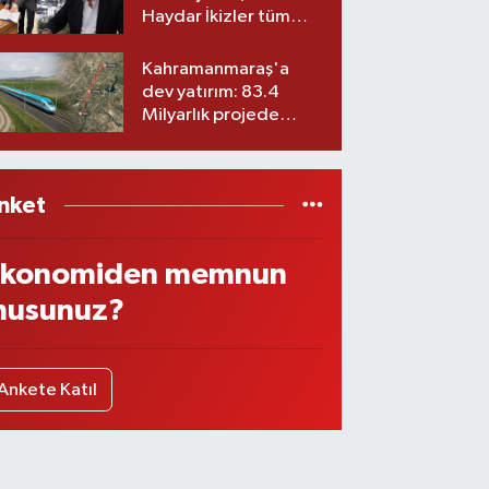
Haydar İkizler tüm
ekibiyle istifa etti! İşte
yeni partisi
Kahramanmaraş'a
dev yatırım: 83.4
Milyarlık projede
imzalar atıldı
nket
konomiden memnun
usunuz?
Ankete Katıl