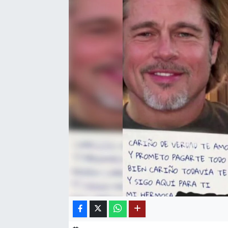
SAĞLIK
EĞİTİM
BÖLGE
KEŞFET
POPÜLER
DÜNYA
TREND
MEDYA
OTOMOTİV