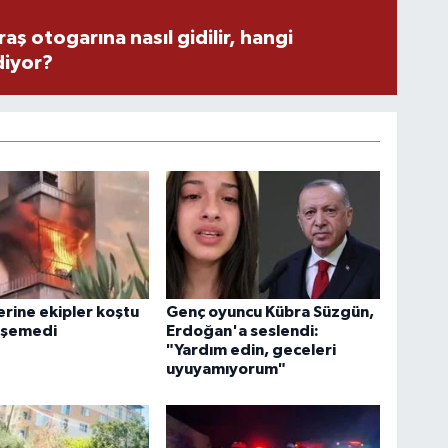
 otogarına nasıl gidilir, hangi
diyor?
erine ekipler koştu
Genç oyuncu Kübra Süzgün,
işemedi
Erdoğan'a seslendi:
"Yardım edin, geceleri
uyuyamıyorum"