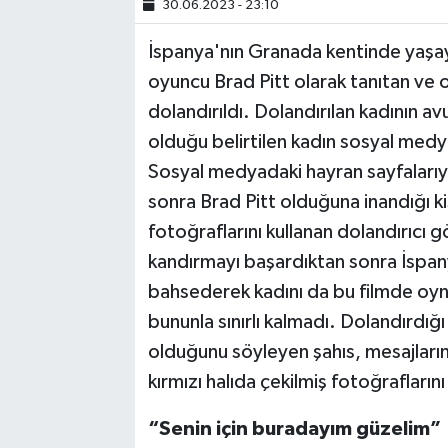
30.06.2023 - 23:10
TEKNOLOJİ
İspanya'nın Granada kentinde yaşaya
oyuncu Brad Pitt olarak tanıtan ve 
YAŞAM
dolandırıldı. Dolandırılan kadının a
olduğu belirtilen kadın sosyal medy
KÜLTÜR SANAT
Sosyal medyadaki hayran sayfalarıyl
sonra Brad Pitt olduğuna inandığı ki
fotoğraflarını kullanan dolandırıcı g
kandırmayı başardıktan sonra İspan
bahsederek kadını da bu filmde oyna
bununla sınırlı kalmadı. Dolandırdığı
olduğunu söyleyen şahıs, mesajların
kırmızı halıda çekilmiş fotoğraflarını
“Senin için buradayım güzelim”