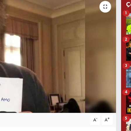
Ç
1
2
3
4
5
-
+
A
A