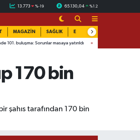
13.773
65.130,04
%
-19
%
1.2
T
MAGAZİN
SAĞLIK
EĞİTİM
YAŞAM
DÜN
a: Sorunlar masaya yatırıldı
15:41
Ağustos Fuarı'nda Madrigal
ıp 170 bin
bir şahıs tarafından 170 bin