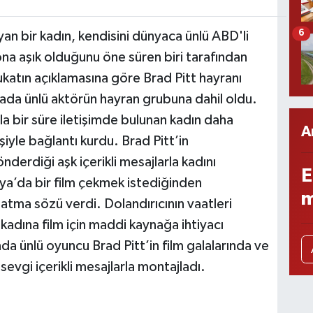
6
n bir kadın, kendisini dünyaca ünlü ABD'li
ona aşık olduğunu öne süren biri tarafından
vukatın açıklamasına göre Brad Pitt hayranı
ada ünlü aktörün hayran grubuna dahil oldu.
a bir süre iletişimde bulunan kadın daha
A
şiyle bağlantı kurdu. Brad Pitt’in
önderdiği aşk içerikli mesajlarla kadını
E
ya’da bir film çekmek istediğinden
m
tma sözü verdi. Dolandırıcının vaatleri
 kadına film için maddi kaynağa ihtiyacı
da ünlü oyuncu Brad Pitt’in film galalarında ve
 sevgi içerikli mesajlarla montajladı.