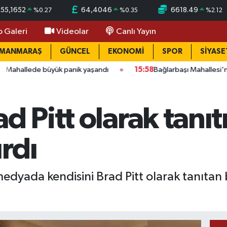
55,1652
64,4046
6618.49
%
0.27
%
0.35
%
2.12
o Galeri
Videolar
Canlı Yayın
AMANMARAŞ
GÜNCEL
EKONOMİ
SPOR
SİYASE
üyük panik yaşandı
15:58
Bağlarbaşı Mahallesi'nde 101. buluşm
d Pitt olarak tanıt
rdı
medyada kendisini Brad Pitt olarak tanıtan 