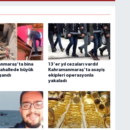
nmaraş’ta bina
13'er yıl cezaları vardı!
Mahallede büyük
Kahramanmaraş'ta asayiş
şandı
ekipleri operasyonla
yakaladı