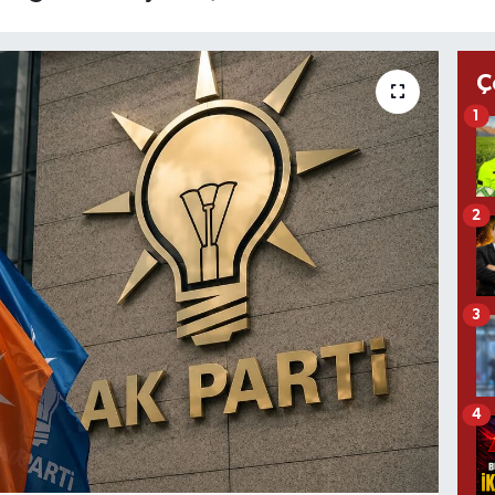
Ç
1
2
3
4