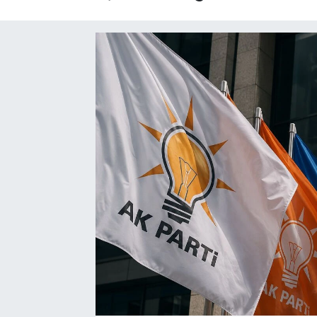
SAĞLIK
EĞİTİM
BÖLGE
KEŞFET
POPÜLER
DÜNYA
TREND
MEDYA
OTOMOTİV