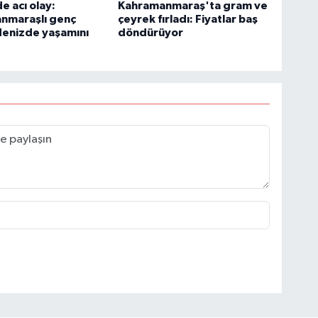
e acı olay:
Kahramanmaraş'ta gram ve
nmaraşlı genç
çeyrek fırladı: Fiyatlar baş
denizde yaşamını
döndürüyor