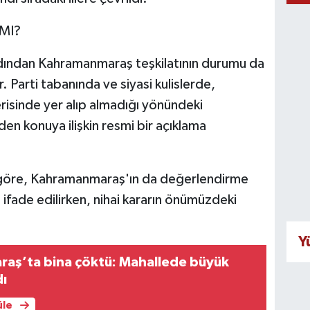
MI?
rdından Kahramanmaraş teşkilatının durumu da
Parti tabanında ve siyasi kulislerde,
risinde yer alıp almadığı yönündeki
en konuya ilişkin resmi bir açıklama
re göre, Kahramanmaraş'ın da değerlendirme
 ifade edilirken, nihai kararın önümüzdeki
Y
aş’ta bina çöktü: Mahallede büyük
dı
üle