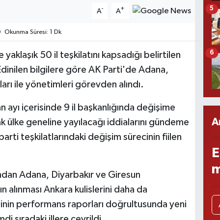
5
-
+
A
A
Okunma Süresi: 1 Dk
6
aklaşık 50 il teşkilatını kapsadığı belirtilen
. Edinilen bilgilere göre AK Parti'de Adana,
ları ile yönetimleri görevden alındı.
 ayı içerisinde 9 il başkanlığında değişime
A
ak ülke geneline yayılacağı iddialarını gündeme
arti teşkilatlarındaki değişim sürecinin fiilen
E
m
rdından Adana, Diyarbakır ve Giresun
ın alınması Ankara kulislerini daha da
zinin performans raporları doğrultusunda yeni
i sıradaki illere çevrildi.