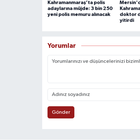
Kahramanmaraş’ta polis
Mersin'd
adaylarına müjde: 3 bin 250
Kahrama
yeni polis memuru alınacak
doktor 
yitirdi
Yorumlar
Gönder