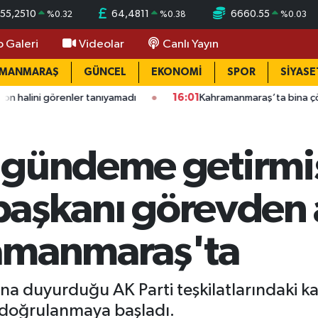
55,2510
64,4811
6660.55
%
0.32
%
0.38
%
0.03
o Galeri
Videolar
Canlı Yayın
AMANMARAŞ
GÜNCEL
EKONOMİ
SPOR
SİYASE
nler tanıyamadı
16:01
Kahramanmaraş’ta bina çöktü: Mahallede
 gündeme getirmiş
 başkanı görevden 
amanmaraş'ta
 duyurduğu AK Parti teşkilatlarındaki ka
irer doğrulanmaya başladı.