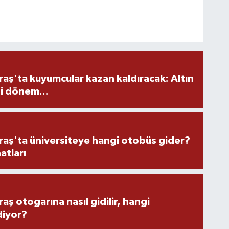
ş'ta kuyumcular kazan kaldıracak: Altın
i dönem...
ş'ta üniversiteye hangi otobüs gider?
atları
 otogarına nasıl gidilir, hangi
diyor?