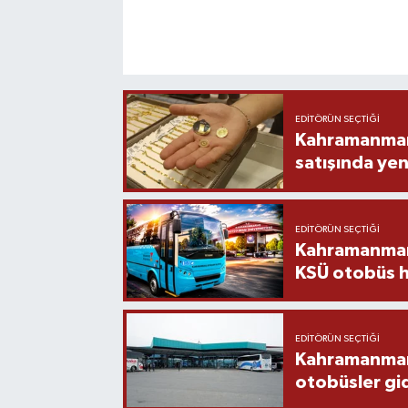
EDITÖRÜN SEÇTIĞI
Kahramanmara
satışında yen
EDITÖRÜN SEÇTIĞI
Kahramanmara
KSÜ otobüs h
EDITÖRÜN SEÇTIĞI
Kahramanmaraş
otobüsler gi