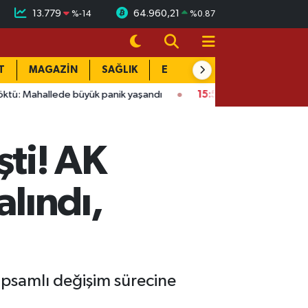
13.779
64.960,21
%
-14
%
0.87
T
MAGAZİN
SAĞLIK
EĞİTİM
YAŞAM
DÜN
 büyük panik yaşandı
15:58
Bağlarbaşı Mahallesi'nde 101. bulu
ti! AK
alındı,
psamlı değişim sürecine