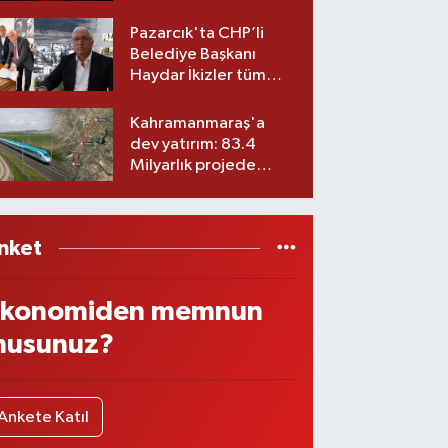
Belediyesinde iki
görev değişikliği!
Pazarcık'ta CHP’li
Belediye Başkanı
Haydar İkizler tüm
ekibiyle istifa etti! İşte
yeni partisi
Kahramanmaraş'a
dev yatırım: 83.4
Milyarlık projede
imzalar atıldı
nket
konomiden memnun
usunuz?
Ankete Katıl