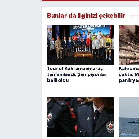
Bunlar da ilginizi çekebilir
Tour of Kahramanmaraş
Kahrama
tamamlandı: Şampiyonlar
çöktü: 
belli oldu
panik ya