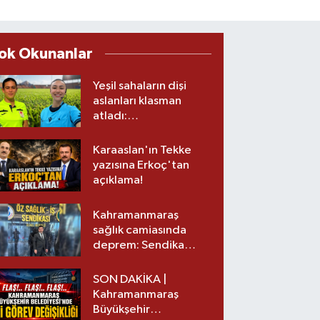
ok Okunanlar
Yeşil sahaların dişi
aslanları klasman
atladı:
Kahramanmaraş’tan
üst lige iki transfer!
Karaaslan'ın Tekke
yazısına Erkoç'tan
açıklama!
Kahramanmaraş
sağlık camiasında
deprem: Sendika
başkanı istifa etti
SON DAKİKA |
Kahramanmaraş
Büyükşehir