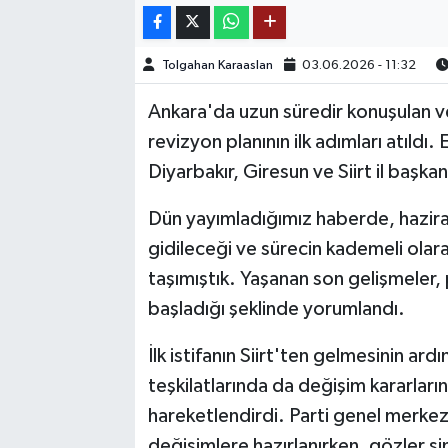
TEKNOLOJİ
Tolgahan Karaaslan
03.06.2026 - 11:32
YAŞAM
Ankara'da uzun süredir konuşulan ve y
revizyon planının ilk adımları atıldı
KÜLTÜR SANAT
Diyarbakır, Giresun ve Siirt il başkan
Dün yayımladığımız haberde, haziran
gidileceği ve sürecin kademeli olar
taşımıştık. Yaşanan son gelişmeler, p
başladığı şeklinde yorumlandı.
İlk istifanın Siirt'ten gelmesinin a
teşkilatlarında da değişim kararların
hareketlendirdi. Parti genel merke
değişimlere hazırlanırken, gözler şimd