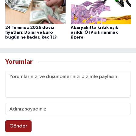
24 Temmuz 2026 döviz
Akaryakıtta kritik eşik
fiyatları: Dolar ve Euro
aşıldı: ÖTV sıfırlanmak
bugün ne kadar, kaç TL?
üzere
Yorumlar
Gönder