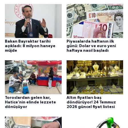
Bakan Bayraktar tarihi
Piyasalarda haftanın ilk
açıkladı: 8 milyon haneye
günü: Dolar ve euro yeni
müjde
haftaya nasıl başladı
Toroslardan gelen kar,
Altın fiyatları baş
Hatice’nin elinde lezzete
döndürüyor! 24 Temmuz
dönüşüyor
2026 güncel fiyat listesi