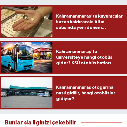
Kahramanmaraş'ta kuyumcular
kazan kaldıracak: Altın
satışında yeni dönem...
Kahramanmaraş'ta
üniversiteye hangi otobüs
gider? KSÜ otobüs hatları
Kahramanmaraş otogarına
nasıl gidilir, hangi otobüsler
gidiyor?
Bunlar da ilginizi çekebilir