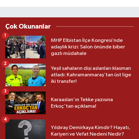
Çok Okunanlar
1
MHP Elbistan İlçe Kongresi’nde
adaylık krizi: Salon önünde biber
gazlı müdahale
2
Yeşil sahaların dişi aslanları klasman
atladı: Kahramanmaraş’tan üst lige
iki transfer!
3
Karaaslan'ın Tekke yazısına
Erkoç'tan açıklama!
4
Yıldıray Demirkaya Kimdir? Hayatı,
Kariyeri ve Vefat Nedeni Nedir?