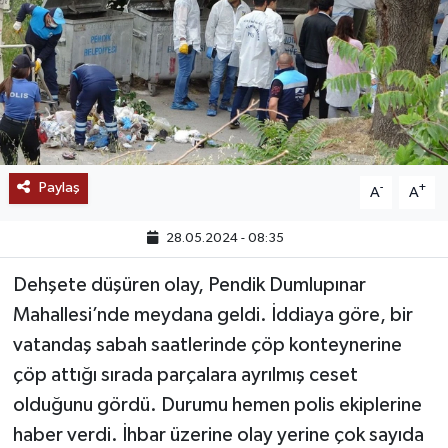
SAĞLIK
EĞİTİM
BÖLGE
KEŞFET
Paylaş
-
+
A
A
POPÜLER
28.05.2024 - 08:35
Dehşete düşüren olay, Pendik Dumlupınar
DÜNYA
Mahallesi’nde meydana geldi. İddiaya göre, bir
TREND
vatandaş sabah saatlerinde çöp konteynerine
çöp attığı sırada parçalara ayrılmış ceset
MEDYA
olduğunu gördü. Durumu hemen polis ekiplerine
haber verdi. İhbar üzerine olay yerine çok sayıda
OTOMOTİV