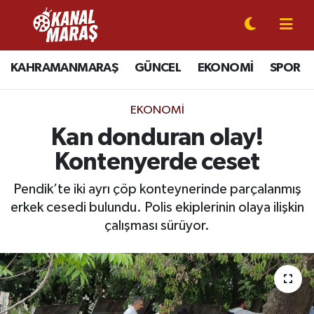
CANLI YAYIN
Kahramanmaraş Nöbetçi Eczaneler
KAHRAMANMARAŞ
GÜNCEL
EKONOMİ
SPOR
KAHRAMANMARAŞ
Kahramanmaraş Hava Durumu
EKONOMI
GÜNCEL
Kahramanmaraş Namaz Vakitleri
Kan donduran olay!
Kontenyerde ceset
SPOR
Kahramanmaraş Trafik Yoğunluk Haritası
Pendik’te iki ayrı çöp konteynerinde parçalanmış
SİYASET
Süper Lig Puan Durumu ve Fikstür
erkek cesedi bulundu. Polis ekiplerinin olaya ilişkin
çalışması sürüyor.
EKONOMİ
Tüm Manşetler
GÜNDEM
Son Dakika Haberleri
MAGAZİN
Haber Arşivi