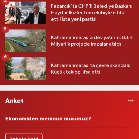
4
Pazarcık'ta CHP’li Belediye Başkanı
Haydar İkizler tüm ekibiyle istifa
etti! İşte yeni partisi
5
Kahramanmaraş'a dev yatırım: 83.4
Milyarlık projede imzalar atıldı
6
Kahramanmaraş'ta çevre skandalı:
Küçük takipçi ifşa etti
Anket
Ekonomiden memnun musunuz?