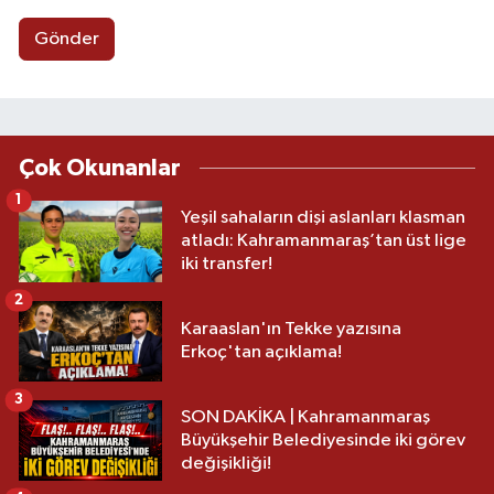
Gönder
Çok Okunanlar
1
Yeşil sahaların dişi aslanları klasman
atladı: Kahramanmaraş’tan üst lige
iki transfer!
2
Karaaslan'ın Tekke yazısına
Erkoç'tan açıklama!
3
SON DAKİKA | Kahramanmaraş
Büyükşehir Belediyesinde iki görev
değişikliği!