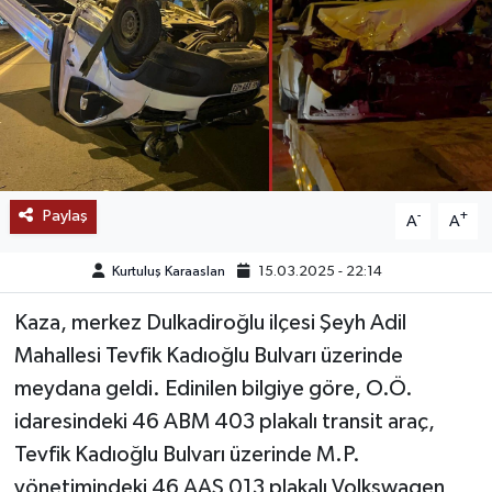
SAĞLIK
EĞİTİM
BÖLGE
KEŞFET
Paylaş
-
+
A
A
POPÜLER
Kurtuluş Karaaslan
15.03.2025 - 22:14
DÜNYA
Kaza, merkez Dulkadiroğlu ilçesi Şeyh Adil
Mahallesi Tevfik Kadıoğlu Bulvarı üzerinde
TREND
meydana geldi. Edinilen bilgiye göre, O.Ö.
idaresindeki 46 ABM 403 plakalı transit araç,
MEDYA
Tevfik Kadıoğlu Bulvarı üzerinde M.P.
yönetimindeki 46 AAS 013 plakalı Volkswagen
OTOMOTİV