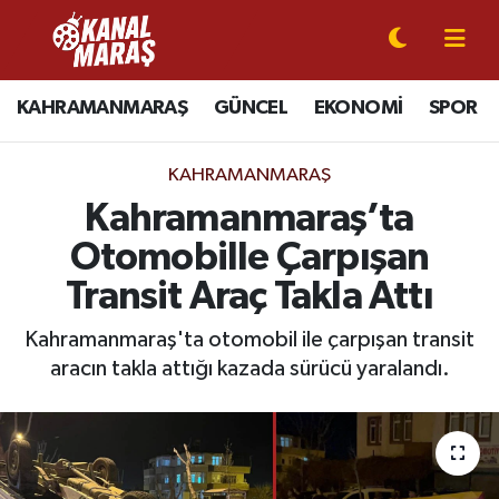
CANLI YAYIN
Kahramanmaraş Nöbetçi Eczaneler
KAHRAMANMARAŞ
GÜNCEL
EKONOMİ
SPOR
KAHRAMANMARAŞ
Kahramanmaraş Hava Durumu
KAHRAMANMARAŞ
GÜNCEL
Kahramanmaraş Namaz Vakitleri
Kahramanmaraş’ta
Otomobille Çarpışan
SPOR
Kahramanmaraş Trafik Yoğunluk Haritası
Transit Araç Takla Attı
SİYASET
Süper Lig Puan Durumu ve Fikstür
Kahramanmaraş'ta otomobil ile çarpışan transit
aracın takla attığı kazada sürücü yaralandı.
EKONOMİ
Tüm Manşetler
GÜNDEM
Son Dakika Haberleri
MAGAZİN
Haber Arşivi