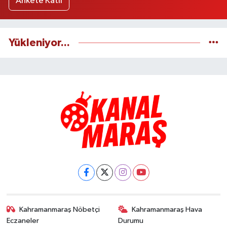
Ankete Katıl
Yükleniyor...
Kahramanmaraş Nöbetçi
Kahramanmaraş Hava
Eczaneler
Durumu