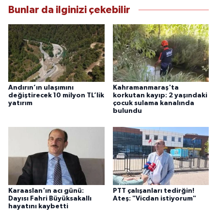
Bunlar da ilginizi çekebilir
Andırın’ın ulaşımını
Kahramanmaraş'ta
değiştirecek 10 milyon TL’lik
korkutan kayıp: 2 yaşındaki
yatırım
çocuk sulama kanalında
bulundu
Karaaslan'ın acı günü:
PTT çalışanları tedirğin!
Dayısı Fahri Büyüksakallı
Ateş: "Vicdan istiyorum"
hayatını kaybetti