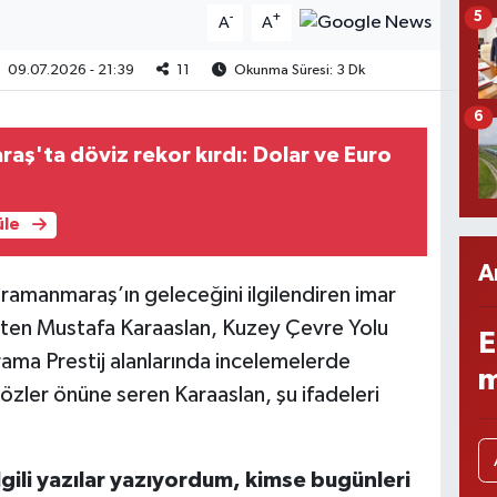
5
-
+
A
A
09.07.2026 - 21:39
11
Okunma Süresi: 3 Dk
6
ş'ta döviz rekor kırdı: Dolar ve Euro
üle
A
amanmaraş’ın geleceğini ilgilendiren imar
irten Mustafa Karaaslan, Kuzey Çevre Yolu
E
rama Prestij alanlarında incelemelerde
m
özler önüne seren Karaaslan, şu ifadeleri
ilgili yazılar yazıyordum, kimse bugünleri