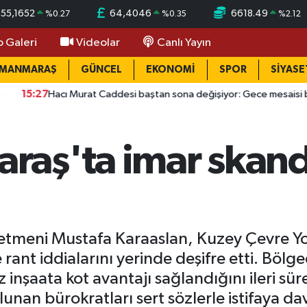
55,1652
64,4046
6618.49
%
0.27
%
0.35
%
2.12
o Galeri
Videolar
Canlı Yayın
AMANMARAŞ
GÜNCEL
EKONOMİ
SPOR
SİYASE
ı Murat Caddesi baştan sona değişiyor: Gece mesaisi başladı
aş'ta imar skanda
tmeni Mustafa Karaaslan, Kuzey Çevre Yolu
rant iddialarını yerinde deşifre etti. Bölge
z inşaata kot avantajı sağlandığını ileri s
an bürokratları sert sözlerle istifaya dav