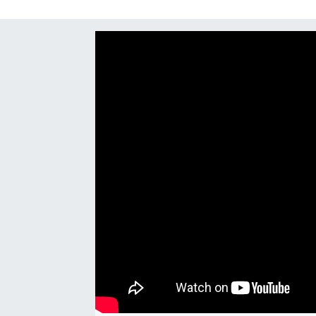
SAĞLIK
EĞİTİM
BÖLGE
KEŞFET
POPÜLER
DÜNYA
TREND
MEDYA
OTOMOTİV