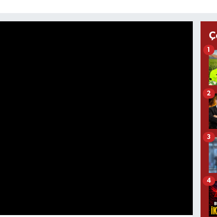
Ç
1
2
3
4