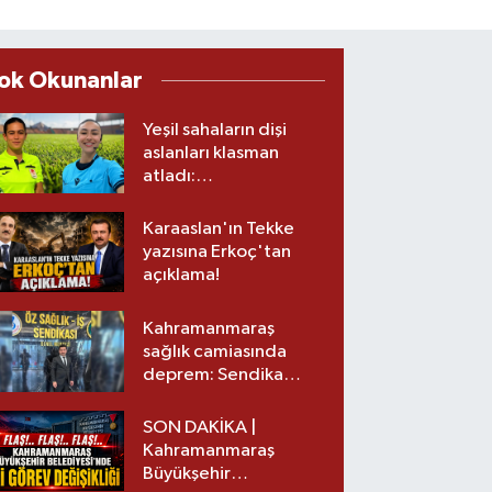
ok Okunanlar
Yeşil sahaların dişi
aslanları klasman
atladı:
Kahramanmaraş’tan
üst lige iki transfer!
Karaaslan'ın Tekke
yazısına Erkoç'tan
açıklama!
Kahramanmaraş
sağlık camiasında
deprem: Sendika
başkanı istifa etti
SON DAKİKA |
Kahramanmaraş
Büyükşehir