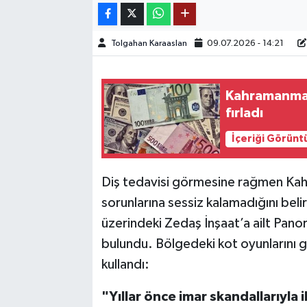
TEKNOLOJİ
Tolgahan Karaaslan
09.07.2026 - 14:21
YAŞAM
Kahramanmara
KÜLTÜR SANAT
fırladı
İçeriği Görünt
Diş tedavisi görmesine rağmen Kahr
sorunlarına sessiz kalamadığını bel
üzerindeki Zedaş İnşaat’a ailt Pano
bulundu. Bölgedeki kot oyunlarını g
kullandı:
"Yıllar önce imar skandallarıyla 