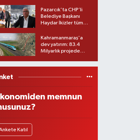
Belediyesinde iki
görev değişikliği!
Pazarcık'ta CHP’li
Belediye Başkanı
Haydar İkizler tüm
ekibiyle istifa etti! İşte
yeni partisi
Kahramanmaraş'a
dev yatırım: 83.4
Milyarlık projede
imzalar atıldı
nket
konomiden memnun
usunuz?
Ankete Katıl