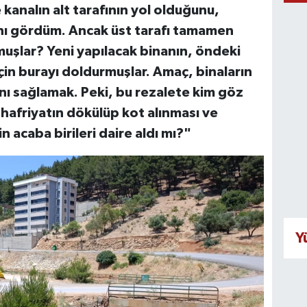
kanalın alt tarafının yol olduğunu,
nı gördüm. Ancak üst tarafı tamamen
muşlar? Yeni yapılacak binanın, öndeki
çin burayı doldurmuşlar. Amaç, binaların
nı sağlamak. Peki, bu rezalete kim göz
afriyatın dökülüp kot alınması ve
n acaba birileri daire aldı mı?"
Y