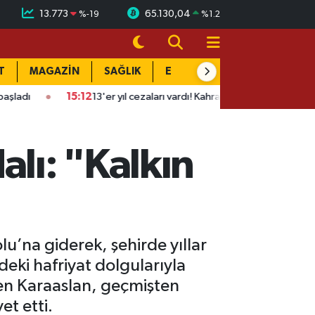
13.773
65.130,04
%
-19
%
1.2
T
MAGAZİN
SAĞLIK
EĞİTİM
YAŞAM
DÜN
15:12
13'er yıl cezaları vardı! Kahramanmaraş'ta asayiş ekipleri opera
lı: "Kalkın
’na giderek, şehirde yıllar
deki hafriyat dolgularıyla
üren Karaaslan, geçmişten
et etti.