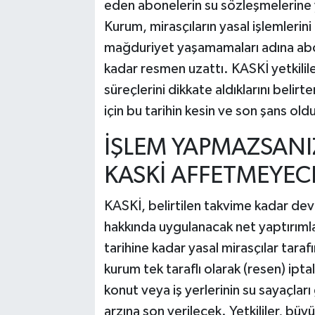
eden abonelerin su sözleşmelerine y
Kurum, mirasçıların yasal işlemlerin
mağduriyet yaşamamaları adına abo
kadar resmen uzattı. KASKİ yetkilil
süreçlerini dikkate aldıklarını belirt
için bu tarihin kesin ve son şans oldu
İŞLEM YAPMAZSANI
KASKİ AFFETMEYEC
KASKİ, belirtilen takvime kadar dev
hakkında uygulanacak net yaptırım
tarihine kadar yasal mirasçılar tara
kurum tek taraflı olarak (resen) ip
konut veya iş yerlerinin su sayaçlar
arzına son verilecek. Yetkililer, bü