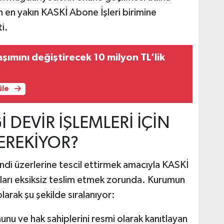
en yakın KASKİ Abone İşleri birimine
i.
aşımını değiştirecek 10 milyon TL’lik
üle
 DEVİR İŞLEMLERİ İÇİN
EREKİYOR?
endi üzerlerine tescil ettirmek amacıyla KASKİ
akları eksiksiz teslim etmek zorunda. Kurumun
olarak şu şekilde sıralanıyor:
unu ve hak sahiplerini resmi olarak kanıtlayan