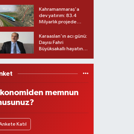
ekibiyle istifa etti! İşte
yeni partisi
Kahramanmaraş'a
dev yatırım: 83.4
Milyarlık projede
imzalar atıldı
Karaaslan'ın acı günü:
Dayısı Fahri
Büyüksakallı hayatını
kaybetti
nket
konomiden memnun
usunuz?
Ankete Katıl