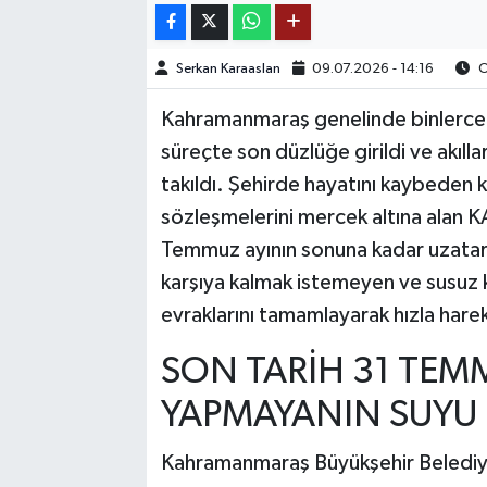
TEKNOLOJİ
Serkan Karaaslan
09.07.2026 - 14:16
O
YAŞAM
Kahramanmaraş genelinde binlerce a
süreçte son düzlüğe girildi ve akıl
KÜLTÜR SANAT
takıldı. Şehirde hayatını kaybeden kiş
sözleşmelerini mercek altına alan KA
Temmuz ayının sonuna kadar uzatarak
karşıya kalmak istemeyen ve susuz k
evraklarını tamamlayarak hızla har
SON TARİH 31 TEM
YAPMAYANIN SUYU 
Kahramanmaraş Büyükşehir Belediyes