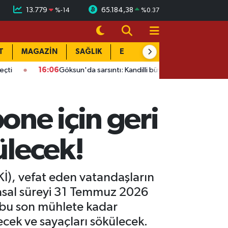
13.779
65.184,38
%
-14
%
0.37
T
MAGAZİN
SAĞLIK
EĞİTİM
YAŞAM
DÜN
16:06
Göksun'da sarsıntı: Kandilli büyüklüğü açıkladı
14:12
Si
ne için geri
ülecek!
İ), vefat eden vatandaşların
 yasal süreyi 31 Temmuz 2026
 bu son mühlete kadar
ecek ve sayaçları sökülecek.