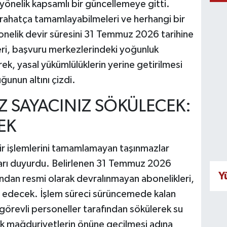
önelik kapsamlı bir güncellemeye gitti.
i rahatça tamamlayabilmeleri ve herhangi bir
nelik devir süresini 31 Temmuz 2026 tarihine
eri, başvuru merkezlerindeki yoğunluk
erek, yasal yükümlülüklerin yerine getirilmesi
ğunun altını çizdi.
Z SAYACINIZ SÖKÜLECEK:
EK
ir işlemlerini tamamlamayan taşınmazlar
ları duyurdu. Belirlenen 31 Temmuz 2026
Y
fından resmi olarak devralınmayan abonelikleri,
tal edecek. İşlem süreci sürüncemede kalan
ı görevli personeller tarafından sökülerek su
yük mağduriyetlerin önüne geçilmesi adına