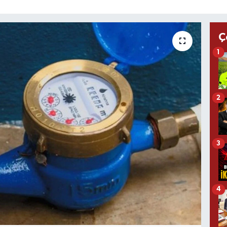
Ç
1
2
3
4