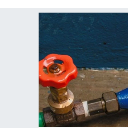
SAĞLIK
EĞİTİM
BÖLGE
KEŞFET
POPÜLER
DÜNYA
TREND
MEDYA
OTOMOTİV