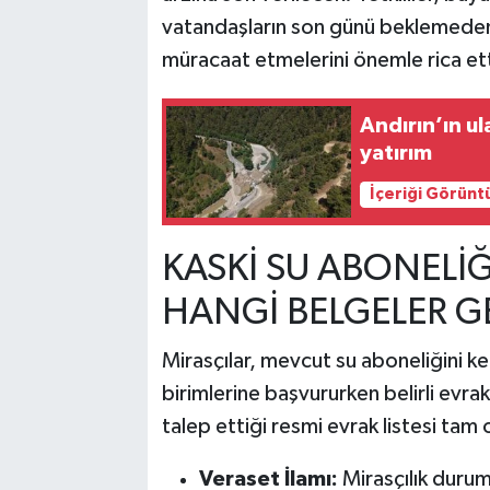
vatandaşların son günü beklemeden 
müracaat etmelerini önemle rica ett
Andırın’ın ul
yatırım
İçeriği Görünt
KASKİ SU ABONELİĞİ
HANGİ BELGELER G
Mirasçılar, mevcut su aboneliğini k
birimlerine başvururken belirli evr
talep ettiği resmi evrak listesi tam 
Veraset İlamı:
Mirasçılık durum