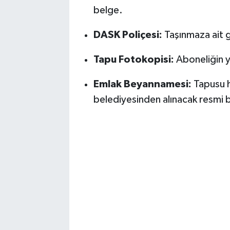
belge.
DASK Poliçesi:
Taşınmaza ait 
Tapu Fotokopisi:
Aboneliğin y
Emlak Beyannamesi:
Tapusu he
belediyesinden alınacak resmi