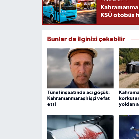
EDITÖRÜN SEÇTIĞI
Kahramanmara
KSÜ otobüs h
Bunlar da ilginizi çekebilir
Tünel inşaatında acı göçük:
Kahrama
Kahramanmaraşlı işçi vefat
korkutan
etti
yoldan a