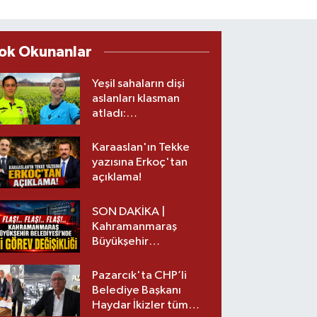
ok Okunanlar
Yeşil sahaların dişi
aslanları klasman
atladı:
Kahramanmaraş’tan
üst lige iki transfer!
Karaaslan'ın Tekke
yazısına Erkoç'tan
açıklama!
SON DAKİKA |
Kahramanmaraş
Büyükşehir
Belediyesinde iki
görev değişikliği!
Pazarcık'ta CHP’li
Belediye Başkanı
Haydar İkizler tüm