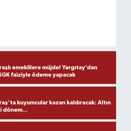
şlı emeklilere müjde! Yargıtay’dan
 SGK faiziyle ödeme yapacak
ş'ta kuyumcular kazan kaldıracak: Altın
i dönem...