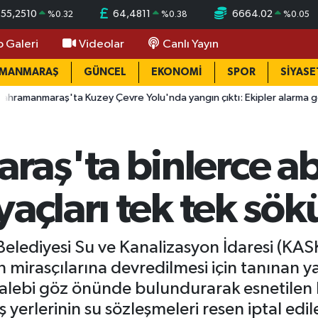
55,2510
64,4811
6664.02
%
0.32
%
0.38
%
0.05
o Galeri
Videolar
Canlı Yayın
AMANMARAŞ
GÜNCEL
EKONOMİ
SPOR
SİYASE
raş'ta Kuzey Çevre Yolu'nda yangın çıktı: Ekipler alarma geçti
aş'ta binlerce abo
yaçları tek tek sök
ediyesi Su ve Kanalizasyon İdaresi (KASK
nin mirasçılarına devredilmesi için tanınan
 talebi göz önünde bulundurarak esnetilen
yerlerinin su sözleşmeleri resen iptal edil