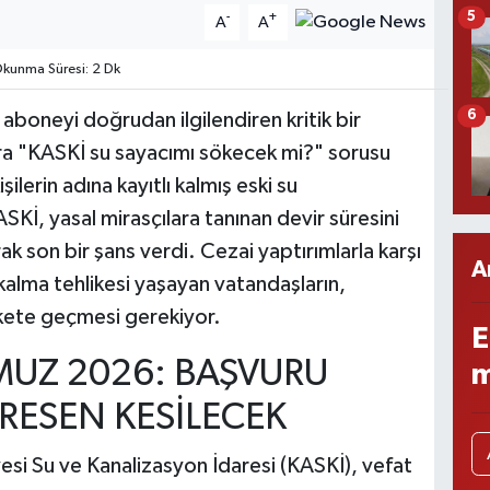
5
-
+
A
A
kunma Süresi: 2 Dk
6
boneyi doğrudan ilgilendiren kritik bir
lara "KASKİ su sayacımı sökecek mi?" sorusu
ilerin adına kayıtlı kalmış eski su
SKİ, yasal mirasçılara tanınan devir süresini
 son bir şans verdi. Cezai yaptırımlarla karşı
A
alma tehlikesi yaşayan vatandaşların,
ekete geçmesi gerekiyor.
E
MUZ 2026: BAŞVURU
m
RESEN KESİLECEK
i Su ve Kanalizasyon İdaresi (KASKİ), vefat