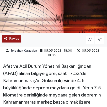
SAĞLIK
EĞİTİM
BÖLGE
Paylaş
-
+
A
A
KEŞFET
Tolgahan Karaaslan
05.05.2023 - 18:00
05.05.2023 -
18:05
POPÜLER
Afet ve Acil Durum Yönetimi Başkanlığından
DÜNYA
(AFAD) alınan bilgiye göre, saat 17.52'de
Kahramanmaraş'ın Göksun ilçesinde 4.6
TREND
büyüklüğünde deprem meydana geldi. Yerin 7.5
MEDYA
kilometre derinliğinde meydana gelen depremin
Kahramanmaraş merkez başta olmak üzere
OTOMOTİV