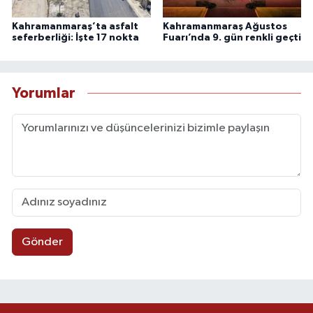
Kahramanmaraş’ta asfalt
Kahramanmaraş Ağustos
seferberliği: İşte 17 nokta
Fuarı’nda 9. gün renkli geçti
Yorumlar
Gönder