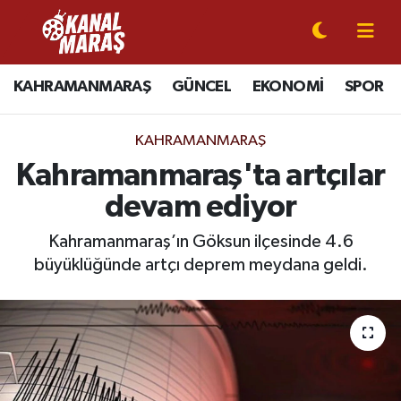
CANLI YAYIN
Kahramanmaraş Nöbetçi Eczaneler
KAHRAMANMARAŞ
GÜNCEL
EKONOMİ
SPOR
KAHRAMANMARAŞ
Kahramanmaraş Hava Durumu
KAHRAMANMARAŞ
GÜNCEL
Kahramanmaraş Namaz Vakitleri
Kahramanmaraş'ta artçılar
devam ediyor
SPOR
Kahramanmaraş Trafik Yoğunluk Haritası
Kahramanmaraş’ın Göksun ilçesinde 4.6
SİYASET
Süper Lig Puan Durumu ve Fikstür
büyüklüğünde artçı deprem meydana geldi.
EKONOMİ
Tüm Manşetler
GÜNDEM
Son Dakika Haberleri
MAGAZİN
Haber Arşivi