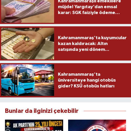
Kahramanmaraşlı emeklilere
müjde! Yargıtay’dan emsal
karar: SGK faiziyle ödeme
yapacak
Kahramanmaraş'ta kuyumcular
kazan kaldıracak: Altın
satışında yeni dönem...
Kahramanmaraş'ta
üniversiteye hangi otobüs
gider? KSÜ otobüs hatları
Bunlar da ilginizi çekebilir