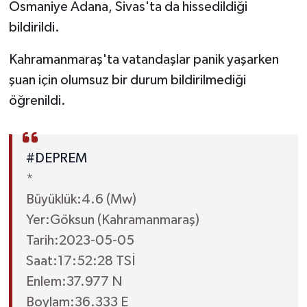
Osmaniye Adana, Sivas'ta da hissedildiği
bildirildi.
TEKNOLOJİ
Kahramanmaraş'ta vatandaşlar panik yaşarken
YAŞAM
şuan için olumsuz bir durum bildirilmediği
öğrenildi.
KÜLTÜR SANAT
#DEPREM
*
Büyüklük:4.6 (Mw)
Yer:Göksun (Kahramanmaraş)
Tarih:2023-05-05
Saat:17:52:28 TSİ
Enlem:37.977 N
Boylam:36.333 E