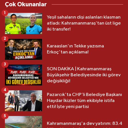
Çok Okunanlar
1
Yeşil sahaların dişi aslanları klasman
atladı: Kahramanmaraş’tan üst lige
iki transfer!
2
Karaaslan'ın Tekke yazısına
Erkoç'tan açıklama!
3
SON DAKİKA | Kahramanmaraş
Büyükşehir Belediyesinde iki görev
değişikliği!
4
Pazarcık'ta CHP’li Belediye Başkanı
Haydar İkizler tüm ekibiyle istifa
etti! İşte yeni partisi
5
Kahramanmaraş'a dev yatırım: 83.4