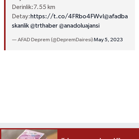
Derinlik:7.55 km
Detay:
https://t.co/4FRbo4FWvI
@afadba
skanlik
@trthaber
@anadoluajansi
— AFAD Deprem (@DepremDairesi)
May 5, 2023