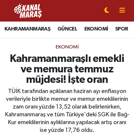
CANLI YAYIN
Kahramanmaraş Nöbetçi Eczaneler
KAHRAMANMARAŞ
GÜNCEL
EKONOMİ
SPOR
KAHRAMANMARAŞ
Kahramanmaraş Hava Durumu
EKONOMI
GÜNCEL
Kahramanmaraş Namaz Vakitleri
Kahramanmaraşlı emekli
ve memura temmuz
SPOR
Kahramanmaraş Trafik Yoğunluk Haritası
müjdesi! İşte oran
SİYASET
Süper Lig Puan Durumu ve Fikstür
TÜİK tarafından açıklanan haziran ayı enflasyon
verileriyle birlikte memur ve memur emeklilerinin
EKONOMİ
Tüm Manşetler
zam oranı yüzde 13,52 olarak belirlenirken,
Kahramanmaraş ve tüm Türkiye'deki SGK ile Bağ-
GÜNDEM
Son Dakika Haberleri
Kur emeklilerinin aylıklarına yapılacak artış oranı
MAGAZİN
Haber Arşivi
ise yüzde 17,76 oldu.