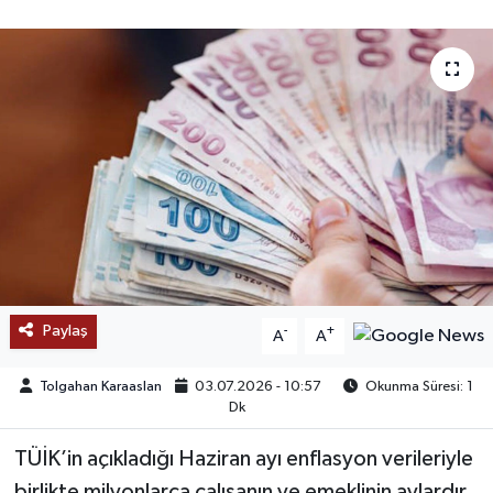
SAĞLIK
EĞİTİM
BÖLGE
KEŞFET
POPÜLER
DÜNYA
Paylaş
-
+
A
A
TREND
Tolgahan Karaaslan
03.07.2026 - 10:57
Okunma Süresi: 1
Dk
MEDYA
TÜİK’in açıkladığı Haziran ayı enflasyon verileriyle
OTOMOTİV
birlikte milyonlarca çalışanın ve emeklinin aylardır