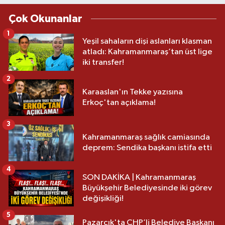
Çok Okunanlar
1
Yeşil sahaların dişi aslanları klasman
atladı: Kahramanmaraş’tan üst lige
iki transfer!
2
Karaaslan'ın Tekke yazısına
Erkoç'tan açıklama!
3
Kahramanmaraş sağlık camiasında
deprem: Sendika başkanı istifa etti
4
SON DAKİKA | Kahramanmaraş
Büyükşehir Belediyesinde iki görev
değişikliği!
5
Pazarcık'ta CHP’li Belediye Başkanı