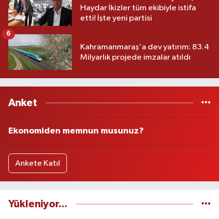
Haydar İkizler tüm ekibiyle istifa
etti! İşte yeni partisi
6
Kahramanmaraş'a dev yatırım: 83.4
Milyarlık projede imzalar atıldı
Anket
Ekonomiden memnun musunuz?
Ankete Katıl
Yükleniyor...