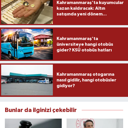
Kahramanmaraş'ta kuyumcular
kazan kaldıracak: Altın
satışında yeni dönem...
Kahramanmaraş'ta
üniversiteye hangi otobüs
gider? KSÜ otobüs hatları
Kahramanmaraş otogarına
nasıl gidilir, hangi otobüsler
gidiyor?
Bunlar da ilginizi çekebilir