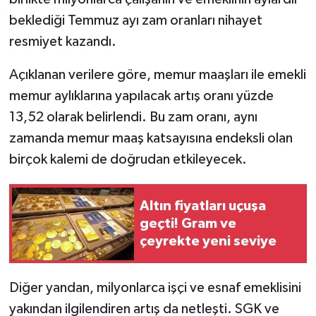
beklediği Temmuz ayı zam oranları nihayet
TEKNOLOJİ
resmiyet kazandı.
YAŞAM
Açıklanan verilere göre, memur maaşları ile emekli
memur aylıklarına yapılacak artış oranı yüzde
KÜLTÜR SANAT
13,52 olarak belirlendi. Bu zam oranı, aynı
zamanda memur maaş katsayısına endeksli olan
birçok kalemi de doğrudan etkileyecek.
Altın fiyatları uçuşa
geçti! Gram ve
çeyrekte yeni seviye
Diğer yandan, milyonlarca işçi ve esnaf emeklisini
yakından ilgilendiren artış da netleşti. SGK ve