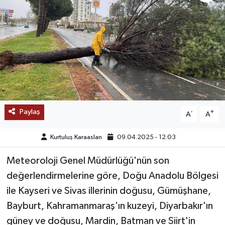
SAĞLIK
EĞİTİM
BÖLGE
KEŞFET
Paylaş
-
+
A
A
POPÜLER
Kurtuluş Karaaslan
09.04.2025 - 12:03
DÜNYA
Meteoroloji Genel Müdürlüğü'nün son
TREND
değerlendirmelerine göre, Doğu Anadolu Bölgesi
ile Kayseri ve Sivas illerinin doğusu, Gümüşhane,
MEDYA
Bayburt, Kahramanmaraş'ın kuzeyi, Diyarbakır'ın
güney ve doğusu, Mardin, Batman ve Siirt'in
OTOMOTİV