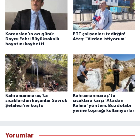
Karaaslan'ın acı günü:
PTT çalışanları tedirğin!
Dayısı Fahri Büyüksakallı
Ateş: "Vicdan istiyorum"
hayatını kaybetti
Kahramanmaraş'ta
Kahramanmaraş’ta
sıcaklardan kaçanlar Savruk
sıcaklara karşı 'Atadan
Şelalesi'ne koştu
Kalma' yöntem: Buzdolabı
yerine toprağı kullanıyorlar
Yorumlar