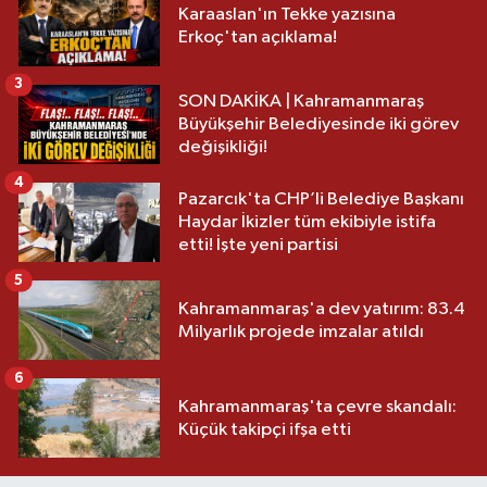
Karaaslan'ın Tekke yazısına
Erkoç'tan açıklama!
3
SON DAKİKA | Kahramanmaraş
Büyükşehir Belediyesinde iki görev
değişikliği!
4
Pazarcık'ta CHP’li Belediye Başkanı
Haydar İkizler tüm ekibiyle istifa
etti! İşte yeni partisi
5
Kahramanmaraş'a dev yatırım: 83.4
Milyarlık projede imzalar atıldı
6
Kahramanmaraş'ta çevre skandalı:
Küçük takipçi ifşa etti