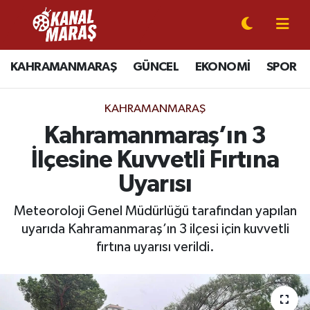
CANLI YAYIN
Kahramanmaraş Nöbetçi Eczaneler
KAHRAMANMARAŞ
GÜNCEL
EKONOMİ
SPOR
KAHRAMANMARAŞ
Kahramanmaraş Hava Durumu
KAHRAMANMARAŞ
GÜNCEL
Kahramanmaraş Namaz Vakitleri
Kahramanmaraş’ın 3
İlçesine Kuvvetli Fırtına
SPOR
Kahramanmaraş Trafik Yoğunluk Haritası
Uyarısı
SİYASET
Süper Lig Puan Durumu ve Fikstür
Meteoroloji Genel Müdürlüğü tarafından yapılan
uyarıda Kahramanmaraş’ın 3 ilçesi için kuvvetli
EKONOMİ
Tüm Manşetler
fırtına uyarısı verildi.
GÜNDEM
Son Dakika Haberleri
MAGAZİN
Haber Arşivi