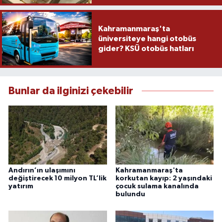
Kahramanmaraş'ta
üniversiteye hangi otobüs
gider? KSÜ otobüs hatları
Bunlar da ilginizi çekebilir
Andırın’ın ulaşımını
Kahramanmaraş'ta
değiştirecek 10 milyon TL’lik
korkutan kayıp: 2 yaşındaki
yatırım
çocuk sulama kanalında
bulundu