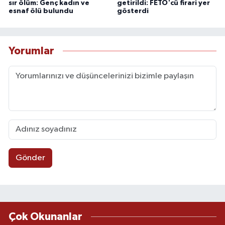
sır ölüm: Genç kadın ve
getirildi: FETÖ'cü firari yer
esnaf ölü bulundu
gösterdi
Yorumlar
Gönder
Çok Okunanlar