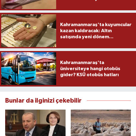
yapacak
Kahramanmaraş'ta kuyumcular
kazan kaldıracak: Altın
satışında yeni dönem...
Kahramanmaraş'ta
üniversiteye hangi otobüs
gider? KSÜ otobüs hatları
Bunlar da ilginizi çekebilir