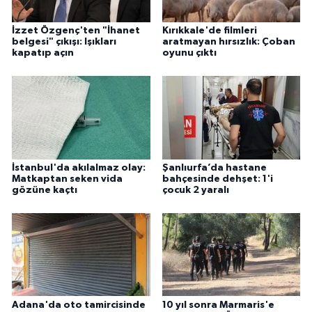
İzzet Özgenç'ten "İhanet
Kırıkkale'de filmleri
belgesi" çıkışı: Işıkları
aratmayan hırsızlık: Çoban
kapatıp açın
oyunu çıktı
İstanbul'da akılalmaz olay:
Şanlıurfa’da hastane
Matkaptan seken vida
bahçesinde dehşet: 1'i
gözüne kaçtı
çocuk 2 yaralı
Adana'da oto tamircisinde
10 yıl sonra Marmaris'e