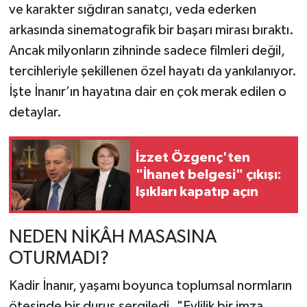
ve karakter sığdıran sanatçı, veda ederken
arkasında sinematografik bir başarı mirası bıraktı.
TEKNOLOJİ
Ancak milyonların zihninde sadece filmleri değil,
YAŞAM
tercihleriyle şekillenen özel hayatı da yankılanıyor.
İşte İnanır’ın hayatına dair en çok merak edilen o
KÜLTÜR SANAT
detaylar.
İzzet Özgenç'ten
"İhanet belgesi" çıkışı:
Işıkları kapatıp açın
NEDEN NİKÂH MASASINA
OTURMADI?
Kadir İnanır, yaşamı boyunca toplumsal normların
ötesinde bir duruş sergiledi. "Evlilik bir imza