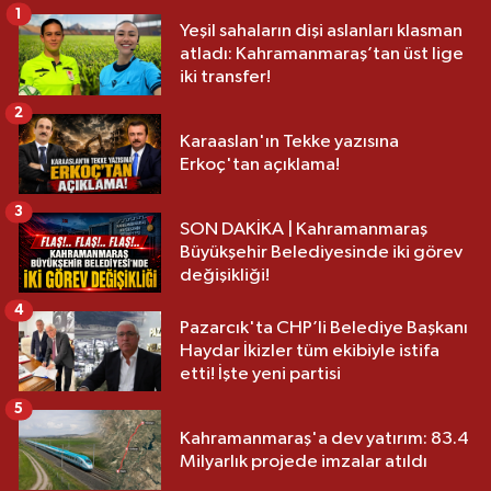
1
Yeşil sahaların dişi aslanları klasman
atladı: Kahramanmaraş’tan üst lige
iki transfer!
2
Karaaslan'ın Tekke yazısına
Erkoç'tan açıklama!
3
SON DAKİKA | Kahramanmaraş
Büyükşehir Belediyesinde iki görev
değişikliği!
4
Pazarcık'ta CHP’li Belediye Başkanı
Haydar İkizler tüm ekibiyle istifa
etti! İşte yeni partisi
5
Kahramanmaraş'a dev yatırım: 83.4
Milyarlık projede imzalar atıldı