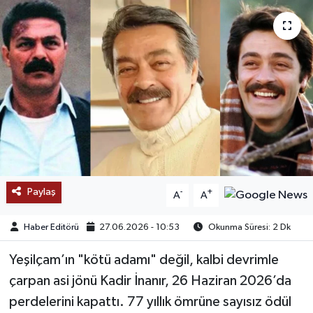
SAĞLIK
EĞİTİM
BÖLGE
KEŞFET
POPÜLER
Paylaş
-
+
A
A
DÜNYA
Haber Editörü
27.06.2026 - 10:53
Okunma Süresi: 2 Dk
TREND
Yeşilçam’ın "kötü adamı" değil, kalbi devrimle
MEDYA
çarpan asi jönü Kadir İnanır, 26 Haziran 2026’da
perdelerini kapattı. 77 yıllık ömrüne sayısız ödül
OTOMOTİV