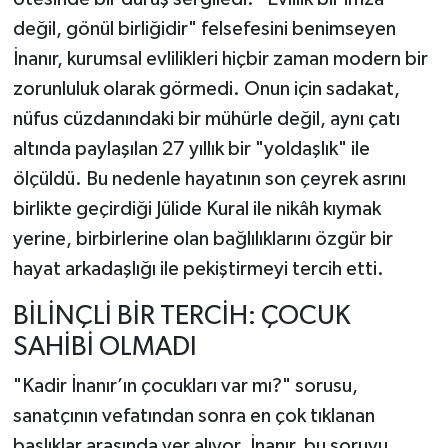
değil, gönül birliğidir" felsefesini benimseyen
İnanır, kurumsal evlilikleri hiçbir zaman modern bir
zorunluluk olarak görmedi. Onun için sadakat,
nüfus cüzdanındaki bir mühürle değil, aynı çatı
altında paylaşılan 27 yıllık bir "yoldaşlık" ile
ölçüldü. Bu nedenle hayatının son çeyrek asrını
birlikte geçirdiği Jülide Kural ile nikâh kıymak
yerine, birbirlerine olan bağlılıklarını özgür bir
hayat arkadaşlığı ile pekiştirmeyi tercih etti.
BİLİNÇLİ BİR TERCİH: ÇOCUK
SAHİBİ OLMADI
"Kadir İnanır’ın çocukları var mı?" sorusu,
sanatçının vefatından sonra en çok tıklanan
başlıklar arasında yer alıyor. İnanır, bu soruyu