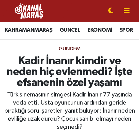
CANLI YAYIN
Kahramanmaraş Nöbetçi Eczaneler
KAHRAMANMARAŞ
GÜNCEL
EKONOMİ
SPOR
KAHRAMANMARAŞ
Kahramanmaraş Hava Durumu
GÜNDEM
GÜNCEL
Kahramanmaraş Namaz Vakitleri
Kadir İnanır kimdir ve
neden hiç evlenmedi? İşte
SPOR
Kahramanmaraş Trafik Yoğunluk Haritası
efsanenin özel yaşamı
SİYASET
Süper Lig Puan Durumu ve Fikstür
Türk sinemasının simgesi Kadir İnanır 77 yaşında
veda etti. Usta oyuncunun ardından geride
EKONOMİ
Tüm Manşetler
bıraktığı soru işaretleri yanıt buluyor: İnanır neden
evliliğe uzak durdu? Çocuk sahibi olmayı neden
GÜNDEM
Son Dakika Haberleri
seçmedi?
MAGAZİN
Haber Arşivi