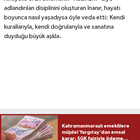
adlandırılan disiplinini oluşturan İnanır, hayatı
boyunca nasıl yaşadıysa öyle veda etti: Kendi
kurallarıyla, kendi doğrularıyla ve sanatına
duyduğu büyük aşkla.
Kahramanmaraşlı emeklilere
müjde! Yargıtay’dan emsal
karar: SGK faiziyle ödeme