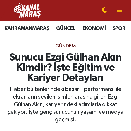
CANLI YAYIN
Kahramanmaraş Nöbetçi Eczaneler
KAHRAMANMARAŞ
GÜNCEL
EKONOMİ
SPOR
KAHRAMANMARAŞ
Kahramanmaraş Hava Durumu
GÜNDEM
GÜNCEL
Kahramanmaraş Namaz Vakitleri
Sunucu Ezgi Gülhan Akın
Kimdir? İşte Eğitim ve
SPOR
Kahramanmaraş Trafik Yoğunluk Haritası
Kariyer Detayları
SİYASET
Süper Lig Puan Durumu ve Fikstür
Haber bültenlerindeki başarılı performansı ile
ekranların sevilen isimleri arasına giren Ezgi
EKONOMİ
Tüm Manşetler
Gülhan Akın, kariyerindeki adımlarla dikkat
çekiyor. İşte genç sunucunun yaşamı ve medya
GÜNDEM
Son Dakika Haberleri
geçmişi.
MAGAZİN
Haber Arşivi