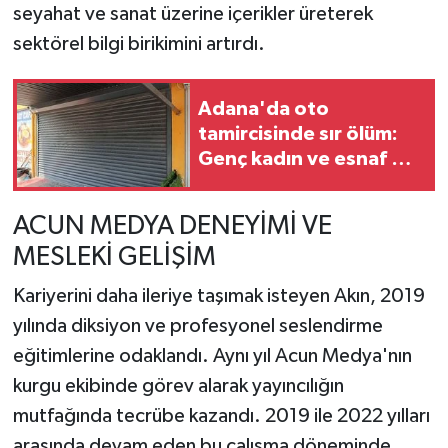
seyahat ve sanat üzerine içerikler üreterek
sektörel bilgi birikimini artırdı.
Adana'da oto
tamircisinde sır ölüm:
Genç kadın ve esnaf ölü
bulundu
ACUN MEDYA DENEYİMİ VE
MESLEKİ GELİŞİM
Kariyerini daha ileriye taşımak isteyen Akın, 2019
yılında diksiyon ve profesyonel seslendirme
eğitimlerine odaklandı. Aynı yıl Acun Medya'nın
kurgu ekibinde görev alarak yayıncılığın
mutfağında tecrübe kazandı. 2019 ile 2022 yılları
arasında devam eden bu çalışma döneminde,