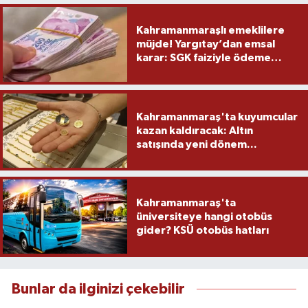
Kahramanmaraşlı emeklilere
müjde! Yargıtay’dan emsal
karar: SGK faiziyle ödeme
yapacak
Kahramanmaraş'ta kuyumcular
kazan kaldıracak: Altın
satışında yeni dönem...
Kahramanmaraş'ta
üniversiteye hangi otobüs
gider? KSÜ otobüs hatları
Bunlar da ilginizi çekebilir