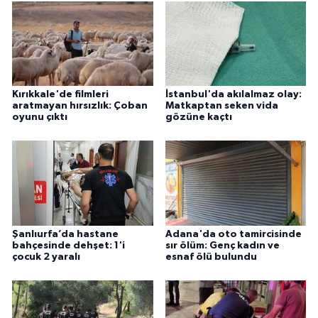
Kırıkkale'de filmleri
İstanbul'da akılalmaz olay:
aratmayan hırsızlık: Çoban
Matkaptan seken vida
oyunu çıktı
gözüne kaçtı
Şanlıurfa’da hastane
Adana'da oto tamircisinde
bahçesinde dehşet: 1'i
sır ölüm: Genç kadın ve
çocuk 2 yaralı
esnaf ölü bulundu