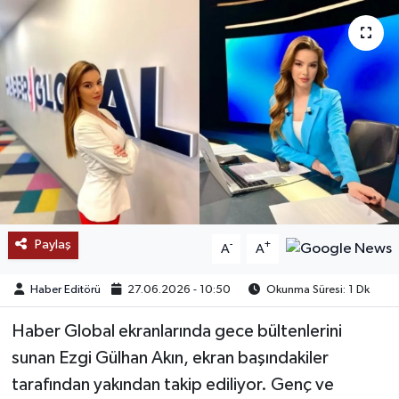
SAĞLIK
EĞİTİM
BÖLGE
KEŞFET
POPÜLER
Paylaş
-
+
A
A
DÜNYA
Haber Editörü
27.06.2026 - 10:50
Okunma Süresi: 1 Dk
TREND
Haber Global ekranlarında gece bültenlerini
MEDYA
sunan Ezgi Gülhan Akın, ekran başındakiler
tarafından yakından takip ediliyor. Genç ve
OTOMOTİV