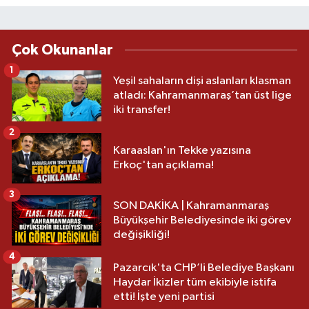
Çok Okunanlar
1
Yeşil sahaların dişi aslanları klasman
atladı: Kahramanmaraş’tan üst lige
iki transfer!
2
Karaaslan'ın Tekke yazısına
Erkoç'tan açıklama!
3
SON DAKİKA | Kahramanmaraş
Büyükşehir Belediyesinde iki görev
değişikliği!
4
Pazarcık'ta CHP’li Belediye Başkanı
Haydar İkizler tüm ekibiyle istifa
etti! İşte yeni partisi