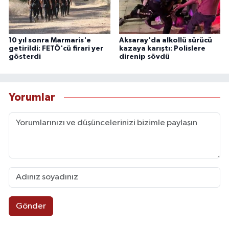
10 yıl sonra Marmaris'e
Aksaray'da alkollü sürücü
getirildi: FETÖ'cü firari yer
kazaya karıştı: Polislere
gösterdi
direnip sövdü
Yorumlar
Gönder