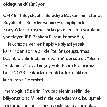
olduğunu düşünüyor.
TEKNOLOJİ
CHP’li 11 Büyükşehir Belediye Başkanı'nın İstanbul
Büyükşehir Belediyesi'nin ev sahipliğinde
YAŞAM
Konya’daki buluşmasında gazetecilerin sorularını
KÜLTÜR SANAT
yanıtlayan İBB Başkanı Ekrem İmamoğlu,
“Hakkınızda verilen hapis ve siyasi yasak
kararından sonra bir de ‘terör soruşturması’
başlatıldı. Bir B planınız var mı” sorusuna, “Bizim
‘B planımız’ diye bir şey yok. Bizim B planımız
belli; 2023’te iktidar olmak bu kötülükten
kurtulmak." demişti.
İmamoğlu sözlerini "mücadelenin şeklini de
biliyoruz biz: Milletimizle kucaklaşmak, buluşmak;
toplumun, insanlarımızın coşkusunu artırmak…