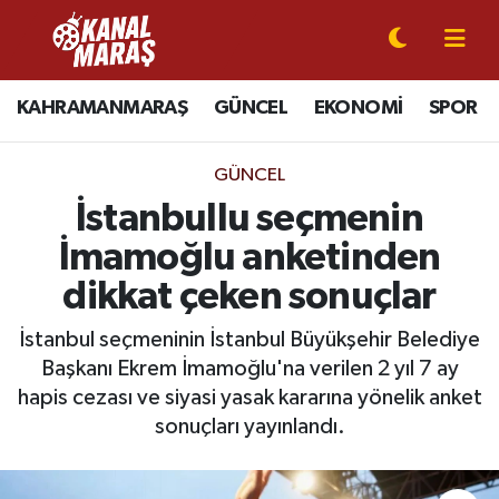
CANLI YAYIN
Kahramanmaraş Nöbetçi Eczaneler
KAHRAMANMARAŞ
GÜNCEL
EKONOMİ
SPOR
KAHRAMANMARAŞ
Kahramanmaraş Hava Durumu
GÜNCEL
GÜNCEL
Kahramanmaraş Namaz Vakitleri
İstanbullu seçmenin
İmamoğlu anketinden
SPOR
Kahramanmaraş Trafik Yoğunluk Haritası
dikkat çeken sonuçlar
SİYASET
Süper Lig Puan Durumu ve Fikstür
İstanbul seçmeninin İstanbul Büyükşehir Belediye
Başkanı Ekrem İmamoğlu'na verilen 2 yıl 7 ay
EKONOMİ
Tüm Manşetler
hapis cezası ve siyasi yasak kararına yönelik anket
GÜNDEM
Son Dakika Haberleri
sonuçları yayınlandı.
MAGAZİN
Haber Arşivi