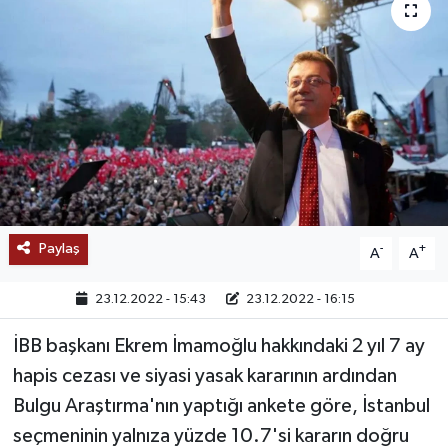
SAĞLIK
EĞİTİM
BÖLGE
KEŞFET
POPÜLER
Paylaş
-
+
A
A
DÜNYA
23.12.2022 - 15:43
23.12.2022 - 16:15
TREND
İBB başkanı Ekrem İmamoğlu hakkındaki 2 yıl 7 ay
hapis cezası ve siyasi yasak kararının ardından
MEDYA
Bulgu Araştırma'nın yaptığı ankete göre, İstanbul
seçmeninin yalnıza yüzde 10.7'si kararın doğru
OTOMOTİV