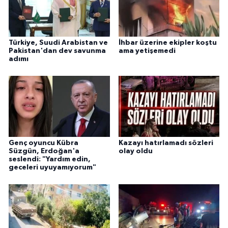
Türkiye, Suudi Arabistan ve
İhbar üzerine ekipler koştu
Pakistan'dan dev savunma
ama yetişemedi
adımı
Genç oyuncu Kübra
Kazayı hatırlamadı sözleri
Süzgün, Erdoğan'a
olay oldu
seslendi: "Yardım edin,
geceleri uyuyamıyorum"