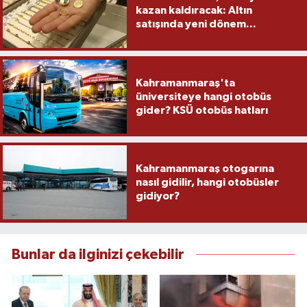
kazan kaldıracak: Altın
satışında yeni dönem...
Kahramanmaraş'ta
üniversiteye hangi otobüs
gider? KSÜ otobüs hatları
Kahramanmaraş otogarına
nasıl gidilir, hangi otobüsler
gidiyor?
Bunlar da ilginizi çekebilir