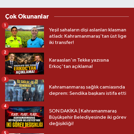
Çok Okunanlar
1
Yeşil sahaların dişi aslanları klasman
atladı: Kahramanmaraş’tan üst lige
iki transfer!
2
Karaaslan'ın Tekke yazısına
Erkoç'tan açıklama!
3
Kahramanmaraş sağlık camiasında
deprem: Sendika başkanı istifa etti
4
SON DAKİKA | Kahramanmaraş
Büyükşehir Belediyesinde iki görev
değişikliği!
5