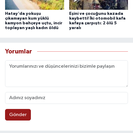
Hatay'da yokuşu
Eşini ve çocuğunu kazada
çıkamayan kum yüklü
kaybetti! İki otomobil kafa
kamyon bahçeye uçtu, incir
kafaya çarpıştı: 2 ölü 5
toplayan yaşlı kadın öldü
yaralı
Yorumlar
Gönder