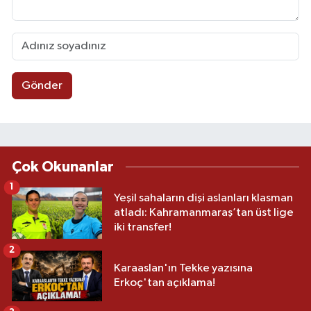
Gönder
Çok Okunanlar
1
Yeşil sahaların dişi aslanları klasman
atladı: Kahramanmaraş’tan üst lige
iki transfer!
2
Karaaslan'ın Tekke yazısına
Erkoç'tan açıklama!