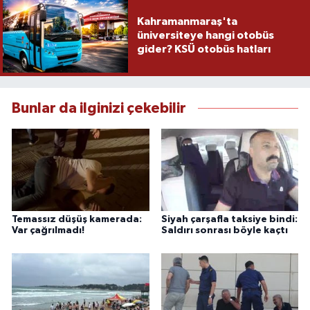
Kahramanmaraş'ta
üniversiteye hangi otobüs
gider? KSÜ otobüs hatları
Bunlar da ilginizi çekebilir
Temassız düşüş kamerada:
Siyah çarşafla taksiye bindi:
Var çağrılmadı!
Saldırı sonrası böyle kaçtı