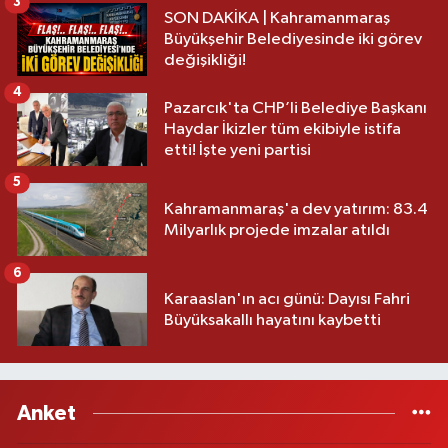
3
SON DAKİKA | Kahramanmaraş
Büyükşehir Belediyesinde iki görev
değişikliği!
4
Pazarcık'ta CHP’li Belediye Başkanı
Haydar İkizler tüm ekibiyle istifa
etti! İşte yeni partisi
5
Kahramanmaraş'a dev yatırım: 83.4
Milyarlık projede imzalar atıldı
6
Karaaslan'ın acı günü: Dayısı Fahri
Büyüksakallı hayatını kaybetti
Anket