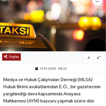
SAĞLIK
EĞİTİM
BÖLGE
KEŞFET
POPÜLER
Paylaş
-
+
A
A
DÜNYA
12.01.2024 - 09:22
Medya ve Hukuk Çalışmaları Derneği (MLSA)
TREND
Hukuk Birimi avukatlarından E.Ö., bir gazetecinin
MEDYA
yargılandığı dava kapsamında Anayasa
Mahkemesi (AYM) başvuru yapmak üzere dün
OTOMOTİV