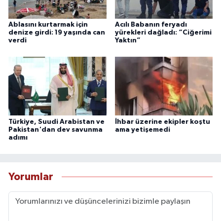
Ablasını kurtarmak için
Acılı Babanın feryadı
denize girdi: 19 yaşında can
yürekleri dağladı: “Ciğerimi
verdi
Yaktın”
Türkiye, Suudi Arabistan ve
İhbar üzerine ekipler koştu
Pakistan'dan dev savunma
ama yetişemedi
adımı
Yorumlar