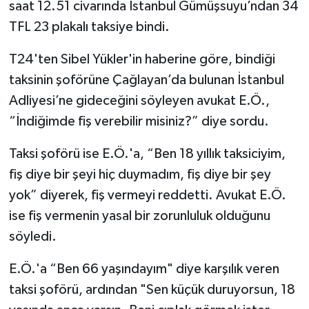
saat 12.51 civarında İstanbul Gümüşsuyu’ndan 34
TFL 23 plakalı taksiye bindi.
TEKNOLOJİ
T24'ten Sibel Yükler'in haberine göre, bindiği
YAŞAM
taksinin şoförüne Çağlayan’da bulunan İstanbul
Adliyesi’ne gideceğini söyleyen avukat E.Ö.,
KÜLTÜR SANAT
“İndiğimde fiş verebilir misiniz?” diye sordu.
Taksi şoförü ise E.Ö.'a, “Ben 18 yıllık taksiciyim,
fiş diye bir şeyi hiç duymadım, fiş diye bir şey
yok” diyerek, fiş vermeyi reddetti. Avukat E.Ö.
ise fiş vermenin yasal bir zorunluluk olduğunu
söyledi.
E.Ö.'a “Ben 66 yaşındayım" diye karşılık veren
taksi şoförü, ardından "Sen küçük duruyorsun, 18