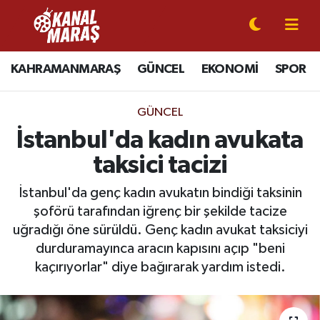
CANLI YAYIN
Kahramanmaraş Nöbetçi Eczaneler
KAHRAMANMARAŞ
GÜNCEL
EKONOMİ
SPOR
KAHRAMANMARAŞ
Kahramanmaraş Hava Durumu
GÜNCEL
GÜNCEL
Kahramanmaraş Namaz Vakitleri
İstanbul'da kadın avukata
taksici tacizi
SPOR
Kahramanmaraş Trafik Yoğunluk Haritası
İstanbul'da genç kadın avukatın bindiği taksinin
SİYASET
Süper Lig Puan Durumu ve Fikstür
şoförü tarafından iğrenç bir şekilde tacize
uğradığı öne sürüldü. Genç kadın avukat taksiciyi
EKONOMİ
Tüm Manşetler
durduramayınca aracın kapısını açıp "beni
kaçırıyorlar" diye bağırarak yardım istedi.
GÜNDEM
Son Dakika Haberleri
MAGAZİN
Haber Arşivi