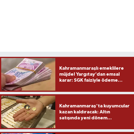
Kahramanmaraşlı emeklilere
müjde! Yargıtay’dan emsal
karar: SGK faiziyle ödeme
yapacak
Kahramanmaraş'ta kuyumcular
kazan kaldıracak: Altın
satışında yeni dönem...