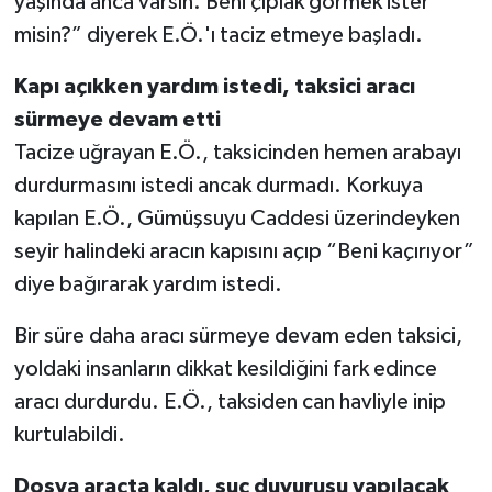
yaşında anca varsın. Beni çıplak görmek ister
misin?” diyerek E.Ö.'ı taciz etmeye başladı.
Kapı açıkken yardım istedi, taksici aracı
sürmeye devam etti
Tacize uğrayan E.Ö., taksicinden hemen arabayı
durdurmasını istedi ancak durmadı. Korkuya
kapılan E.Ö., Gümüşsuyu Caddesi üzerindeyken
seyir halindeki aracın kapısını açıp “Beni kaçırıyor”
diye bağırarak yardım istedi.
Bir süre daha aracı sürmeye devam eden taksici,
yoldaki insanların dikkat kesildiğini fark edince
aracı durdurdu. E.Ö., taksiden can havliyle inip
kurtulabildi.
Dosya araçta kaldı, suç duyurusu yapılacak