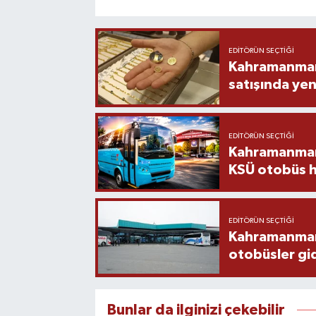
EDITÖRÜN SEÇTIĞI
Kahramanmara
satışında yen
EDITÖRÜN SEÇTIĞI
Kahramanmara
KSÜ otobüs h
EDITÖRÜN SEÇTIĞI
Kahramanmaraş
otobüsler gi
Bunlar da ilginizi çekebilir