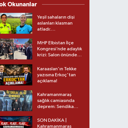
ok Okunanlar
Yeşil sahaların dişi
aslanları klasman
atladı:
Kahramanmaraş’tan
üst lige iki transfer!
MHP Elbistan İlçe
Kongresi’nde adaylık
krizi: Salon önünde
biber gazlı müdahale
Karaaslan'ın Tekke
yazısına Erkoç'tan
açıklama!
Kahramanmaraş
sağlık camiasında
deprem: Sendika
başkanı istifa etti
SON DAKİKA |
Kahramanmaraş