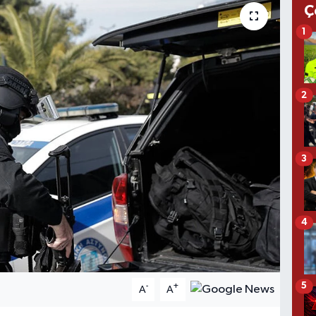
Ç
1
2
3
4
5
-
+
A
A