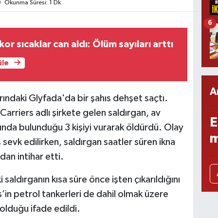
Okunma Süresi: 1 Dk
6
or sıcaklar can aldı: Ölüm sayıları arttı
üle
A
rındaki Glyfada'da bir şahıs dehşet saçtı.
arriers adlı şirkete gelen saldırgan, av
E
arında bulunduğu 3 kişiyi vurarak öldürdü. Olay
m
sevk edilirken, saldırgan saatler süren ikna
dan intihar etti.
 saldırganın kısa süre önce işten çıkarıldığını
’in petrol tankerleri de dahil olmak üzere
 olduğu ifade edildi.