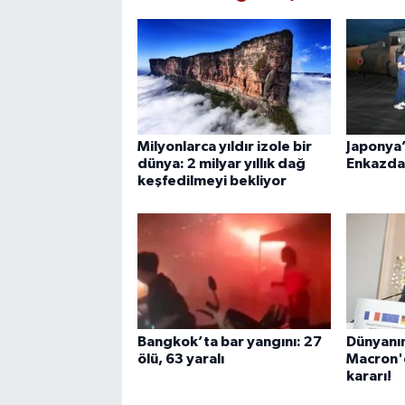
Milyonlarca yıldır izole bir
Japonya’
dünya: 2 milyar yıllık dağ
Enkazda 
keşfedilmeyi bekliyor
Bangkok’ta bar yangını: 27
Dünyanın
ölü, 63 yaralı
Macron'd
kararı!