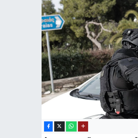
SAĞLIK
EĞİTİM
BÖLGE
KEŞFET
POPÜLER
DÜNYA
TREND
MEDYA
OTOMOTİV