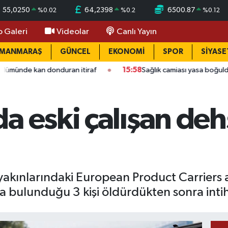
55,0250
64,2398
6500.87
%
0.02
%
0.2
%
0.12
o Galeri
Videolar
Canlı Yayın
AMANMARAŞ
GÜNCEL
EKONOMİ
SPOR
SİYASE
 donduran itiraf
15:58
Sağlık camiası yasa boğuldu: Kahramanm
a eski çalışan dehş
yakınlarındaki European Product Carriers ad
da bulunduğu 3 kişi öldürdükten sonra intih