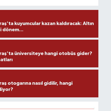
ş'ta kuyumcular kazan kaldıracak: Altın
i dönem...
ş'ta üniversiteye hangi otobüs gider?
atları
 otogarına nasıl gidilir, hangi
diyor?