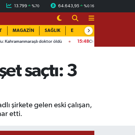
13.799
64.643,95
%
70
%
0.16
T
MAGAZİN
SAĞLIK
EĞİTİM
YAŞAM
DÜN
araşlı doktor öldü
15:48
Onikişubat’ta ücretsiz üniversite k
et saçtı: 3
lı şirkete gelen eski çalışan,
ar etti.