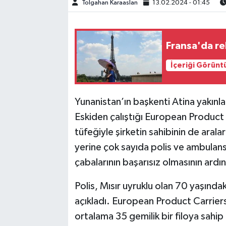
Tolgahan Karaaslan
13.02.2024 - 01:45
TEKNOLOJİ
Fransa'da rek
YAŞAM
İçeriği Görünt
KÜLTÜR SANAT
Yunanistan’ın başkenti Atina yakınla
Eskiden çalıştığı European Product C
tüfeğiyle şirketin sahibinin de aral
yerine çok sayıda polis ve ambulans 
çabalarının başarısız olmasının ardın
Polis, Mısır uyruklu olan 70 yaşındaki
açıkladı. European Product Carriers
ortalama 35 gemilik bir filoya sahip