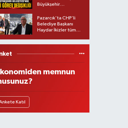
Büyükşehir
Belediyesinde iki
görev değişikliği!
Pazarcık'ta CHP’li
Belediye Başkanı
Haydar İkizler tüm
ekibiyle istifa etti! İşte
yeni partisi
nket
konomiden memnun
usunuz?
Ankete Katıl