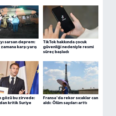
yı sarsan deprem:
TikTok hakkında çocuk
zamana karşı yarış
güvenliği nedeniyle resmi
süreç başladı
 gözü bu zirvede:
Fransa'da rekor sıcaklar can
an kritik Suriye
aldı: Ölüm sayıları arttı