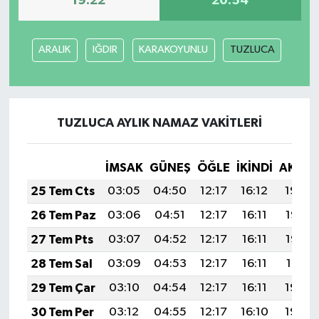
19:22
20:54
TEKNOLOJİ
ARALIK
IĞDIR
KARAKOYUNLU
TUZLUCA
YAŞAM
KÜLTÜR SANAT
TUZLUCA AYLIK NAMAZ VAKITLERI
İMSAK
GÜNEŞ
ÖĞLE
İKINDI
AKŞA
25 Tem Cts
03:05
04:50
12:17
16:12
19:34
26 Tem Paz
03:06
04:51
12:17
16:11
19:33
27 Tem Pts
03:07
04:52
12:17
16:11
19:32
28 Tem Sal
03:09
04:53
12:17
16:11
19:31
29 Tem Çar
03:10
04:54
12:17
16:11
19:30
30 Tem Per
03:12
04:55
12:17
16:10
19:29