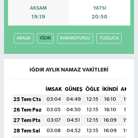
AKŞAM
YATSI
TEKNOLOJİ
19:19
20:50
YAŞAM
ARALIK
IĞDIR
KARAKOYUNLU
TUZLUCA
KÜLTÜR SANAT
IĞDIR AYLIK NAMAZ VAKITLERI
İMSAK
GÜNEŞ
ÖĞLE
İKINDI
AKŞA
25 Tem Cts
03:04
04:49
12:15
16:10
19:32
26 Tem Paz
03:05
04:50
12:15
16:10
19:31
27 Tem Pts
03:07
04:51
12:15
16:09
19:30
28 Tem Sal
03:08
04:52
12:15
16:09
19:29