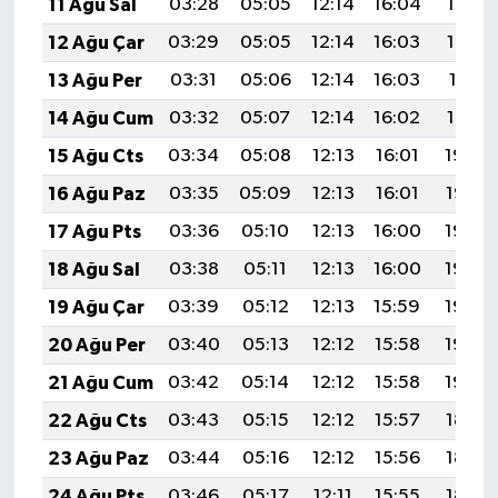
11 Ağu Sal
03:28
05:05
12:14
16:04
19:14
12 Ağu Çar
03:29
05:05
12:14
16:03
19:13
13 Ağu Per
03:31
05:06
12:14
16:03
19:11
14 Ağu Cum
03:32
05:07
12:14
16:02
19:10
15 Ağu Cts
03:34
05:08
12:13
16:01
19:09
16 Ağu Paz
03:35
05:09
12:13
16:01
19:07
17 Ağu Pts
03:36
05:10
12:13
16:00
19:06
18 Ağu Sal
03:38
05:11
12:13
16:00
19:05
19 Ağu Çar
03:39
05:12
12:13
15:59
19:03
20 Ağu Per
03:40
05:13
12:12
15:58
19:02
21 Ağu Cum
03:42
05:14
12:12
15:58
19:00
22 Ağu Cts
03:43
05:15
12:12
15:57
18:59
23 Ağu Paz
03:44
05:16
12:12
15:56
18:57
24 Ağu Pts
03:46
05:17
12:11
15:55
18:56