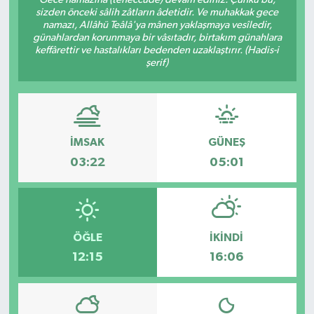
sizden önceki sâlih zâtların âdetidir. Ve muhakkak gece
SAĞLIK
namazı, Allâhü Teâlâ'ya mânen yaklaşmaya vesîledir,
günahlardan korunmaya bir vâsıtadır, birtakım günahlara
keffârettir ve hastalıkları bedenden uzaklaştırır. (Hadis-i
EĞİTİM
şerif)
BÖLGE
KEŞFET
İMSAK
GÜNEŞ
03:22
05:01
POPÜLER
DÜNYA
ÖĞLE
İKINDI
TREND
12:15
16:06
MEDYA
OTOMOTİV