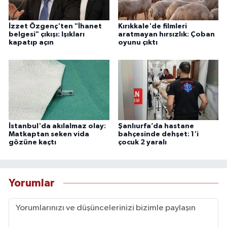
İzzet Özgenç'ten "İhanet
Kırıkkale'de filmleri
belgesi" çıkışı: Işıkları
aratmayan hırsızlık: Çoban
kapatıp açın
oyunu çıktı
İstanbul'da akılalmaz olay:
Şanlıurfa’da hastane
Matkaptan seken vida
bahçesinde dehşet: 1'i
gözüne kaçtı
çocuk 2 yaralı
Yorumlar