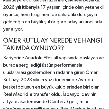
kanıtlayarak dikkatleri üzerine çekmeyi başardı.
2026 yılı itibarıyla 17 yaşının içinde olan yetenekli
oyuncu, hem fiziği hem de sahadaki duruşuyla
geleceğin en büyük şutör gard adayları arasında
yer alıyor.
ÖMER KUTLUAY NEREDE VE HANGİ
TAKIMDA OYNUYOR?
Kariyerine Anadolu Efes altyapısında başlayan ve
burada sergilediği üstün performansla
uluslararası gözlemcilerin radarına giren Ömer
Kutluay, 2023 yılının yaz döneminde Avrupa
basketbolunun en büyük kulüplerinden biri olan
Real Madrid'e transfer oldu. İspanyol devinin
altyapı akademisinde (Cantera) gelişimini
sürdüren genç milli oyuncu, Real Madrid'in alt yaş