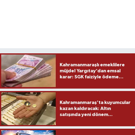
Kahramanmaraşlı emeklilere
müjde! Yargıtay’dan emsal
karar: SGK faiziyle ödeme
yapacak
Kahramanmaraş'ta kuyumcular
kazan kaldıracak: Altın
satışında yeni dönem...