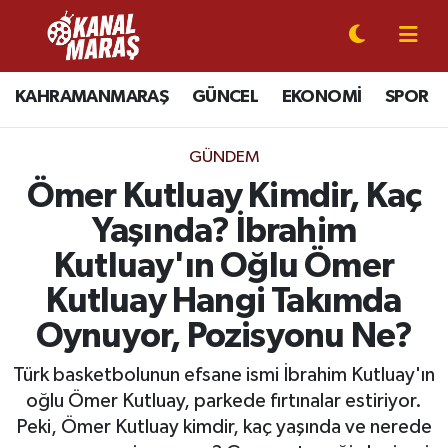
CANLI YAYIN
Kahramanmaraş Nöbetçi Eczaneler
KAHRAMANMARAŞ
GÜNCEL
EKONOMİ
SPOR
KAHRAMANMARAŞ
Kahramanmaraş Hava Durumu
GÜNDEM
GÜNCEL
Kahramanmaraş Namaz Vakitleri
Ömer Kutluay Kimdir, Kaç
Yaşında? İbrahim
SPOR
Kahramanmaraş Trafik Yoğunluk Haritası
Kutluay'ın Oğlu Ömer
SİYASET
Süper Lig Puan Durumu ve Fikstür
Kutluay Hangi Takımda
Oynuyor, Pozisyonu Ne?
EKONOMİ
Tüm Manşetler
Türk basketbolunun efsane ismi İbrahim Kutluay'ın
GÜNDEM
Son Dakika Haberleri
oğlu Ömer Kutluay, parkede fırtınalar estiriyor.
Peki, Ömer Kutluay kimdir, kaç yaşında ve nerede
MAGAZİN
Haber Arşivi