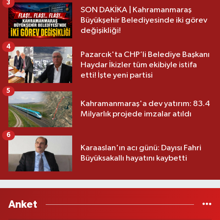
3
SON DAKİKA | Kahramanmaraş
Büyükşehir Belediyesinde iki görev
değişikliği!
4
Pazarcık'ta CHP’li Belediye Başkanı
Haydar İkizler tüm ekibiyle istifa
etti! İşte yeni partisi
5
Kahramanmaraş'a dev yatırım: 83.4
Milyarlık projede imzalar atıldı
6
Karaaslan'ın acı günü: Dayısı Fahri
Büyüksakallı hayatını kaybetti
Anket