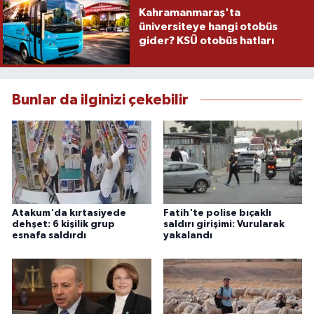
Kahramanmaraş'ta
üniversiteye hangi otobüs
gider? KSÜ otobüs hatları
Bunlar da ilginizi çekebilir
Atakum'da kırtasiyede
Fatih'te polise bıçaklı
dehşet: 6 kişilik grup
saldırı girişimi: Vurularak
esnafa saldırdı
yakalandı