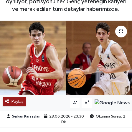
oynuyor, pozisyonu ne? Genç yeteneğin kariyeri
ve merak edilen tüm detaylar haberimizde.
SAĞLIK
EĞİTİM
BÖLGE
KEŞFET
POPÜLER
DÜNYA
TREND
Paylaş
-
+
A
A
MEDYA
Serkan Karaaslan
28.06.2026 - 23:30
Okunma Süresi: 2
Dk
OTOMOTİV