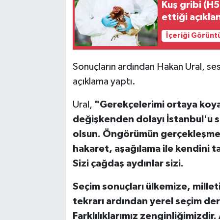
Kuş gribi (H5
ettiği açıkla
İçeriği Görünt
Sonuçların ardından Hakan Ural, se
açıklama yaptı.
Ural,
"Gerekçelerimi ortaya koya
değişkenden dolayı İstanbul'u sa
olsun. Öngörümün gerçekleşmeme
hakaret, aşağılama ile kendini 
Sizi çağdaş aydınlar sizi.
Seçim sonuçları ülkemize, millet
tekrarı ardından yerel seçim de
Farklılıklarımız zenginliğimizdi