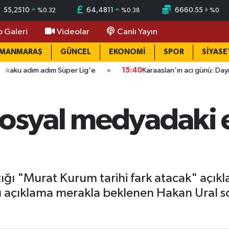
55,2510
64,4811
6660.55
%
0.32
%
0.38
%
0
o Galeri
Videolar
Canlı Yayın
AMANMARAŞ
GÜNCEL
EKONOMİ
SPOR
SİYASE
adım Süper Lig'e
15:40
Karaaslan'ın acı günü: Dayısı Fahri Büyü
osyal medyadaki el
ığı "Murat Kurum tarihi fark atacak" açıkl
 açıklama merakla beklenen Hakan Ural so