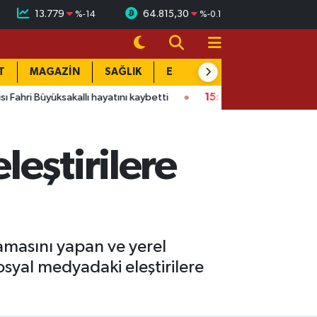
13.779
64.815,30
%
-14
%
-0.1
T
MAGAZİN
SAĞLIK
EĞİTİM
YAŞAM
DÜN
ksakallı hayatını kaybetti
15:38
PTT çalışanları tedirğin! Ateş: 
eştirilere
amasını yapan ve yerel
syal medyadaki eleştirilere