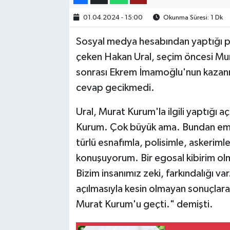
01.04.2024 - 15:00
Okunma Süresi: 1 Dk
TEKNOLOJİ
Sosyal medya hesabından yaptığı pay
YAŞAM
çeken Hakan Ural, seçim öncesi Mu
sonrası Ekrem İmamoğlu'nun kazanm
KÜLTÜR SANAT
cevap gecikmedi.
Ural, Murat Kurum'la ilgili yaptığı
Kurum. Çok büyük ama. Bundan emi
türlü esnafımla, polisimle, askerim
konuşuyorum. Bir egosal kibirim ol
Bizim insanımız zeki, farkındalığı var.
açılmasıyla kesin olmayan sonuçla
Murat Kurum'u geçti." demişti.