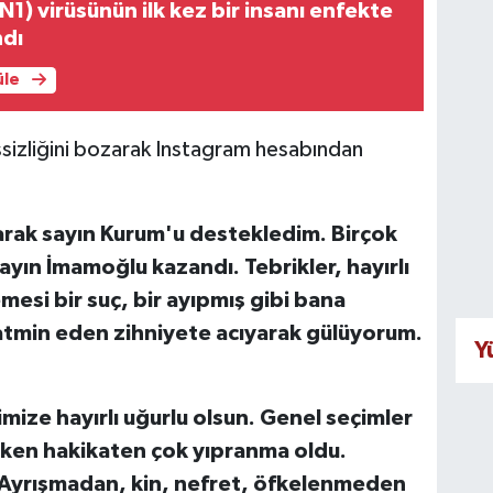
N1) virüsünün ilk kez bir insanı enfekte
ndı
üle
ssizliğini bozarak Instagram hesabından
rak sayın Kurum'u destekledim. Birçok
yın İmamoğlu kazandı. Tebrikler, hayırlı
si bir suç, bir ayıpmış gibi bana
tatmin eden zihniyete acıyarak gülüyorum.
Y
imize hayırlı uğurlu olsun. Genel seçimler
rken hakikaten çok yıpranma oldu.
r. Ayrışmadan, kin, nefret, öfkelenmeden