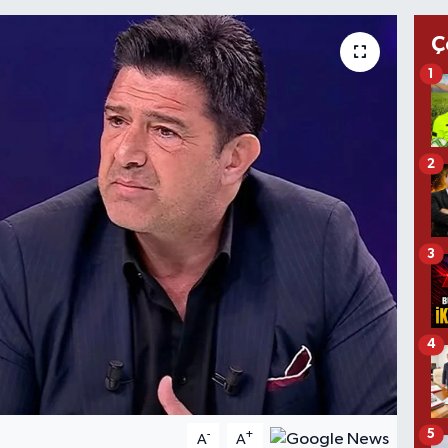
Ç
1
2
3
4
5
-
+
A
A