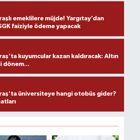
şlı emeklilere müjde! Yargıtay’dan
 SGK faiziyle ödeme yapacak
ş'ta kuyumcular kazan kaldıracak: Altın
i dönem...
ş'ta üniversiteye hangi otobüs gider?
atları