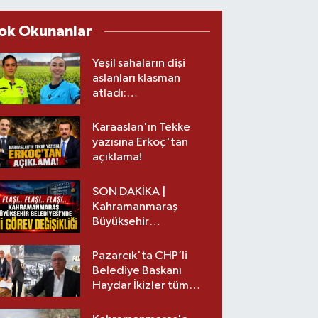
ok Okunanlar
Yeşil sahaların dişi
aslanları klasman
atladı:
Kahramanmaraş’tan
üst lige iki transfer!
Karaaslan'ın Tekke
yazısına Erkoç'tan
açıklama!
SON DAKİKA |
Kahramanmaraş
Büyükşehir
Belediyesinde iki
görev değişikliği!
Pazarcık'ta CHP’li
Belediye Başkanı
Haydar İkizler tüm
ekibiyle istifa etti! İşte
yeni partisi