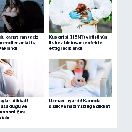
lu karıştıran taciz
Kuş gribi (H5N1) virüsünün
renciler anlattı,
ilk kez bir insanı enfekte
ayaklandı
ettiği açıklandı
yları dikkat!
Uzmanı uyardı! Karında
düşüklüğü ve
şişlik ve hazımsızlığa dikkat
n sarılığını
ebilir”