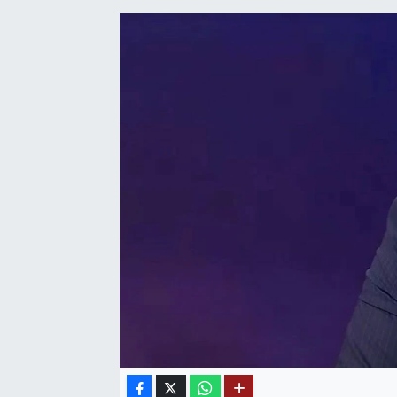
SAĞLIK
EĞİTİM
BÖLGE
KEŞFET
POPÜLER
DÜNYA
TREND
MEDYA
OTOMOTİV