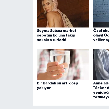
Şeyma Subaşı market
Özel oku
sepetini koluna takıp
olayı! Öğ
sokakta turladı!
veliler 
Bir bardak su artık cep
Anne ada
yakıyor
"Şeker 
yenidoğa
tetikley