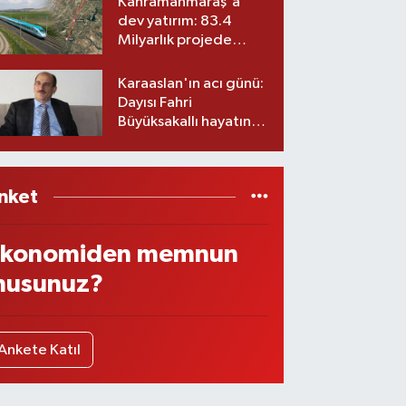
Kahramanmaraş'a
dev yatırım: 83.4
Milyarlık projede
imzalar atıldı
Karaaslan'ın acı günü:
Dayısı Fahri
Büyüksakallı hayatını
kaybetti
nket
konomiden memnun
usunuz?
Ankete Katıl