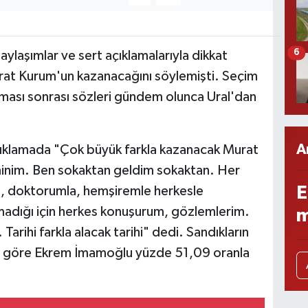
6
laşımlar ve sert açıklamalarıyla dikkat
rat Kurum'un kazanacağını söylemişti. Seçim
ası sonrası sözleri gündem olunca Ural'dan
A
 açıklamada "Çok büyük farkla kazanacak Murat
nim. Ben sokaktan geldim sokaktan. Her
E
le, doktorumla, hemşiremle herkesle
madığı için herkes konuşurum, gözlemlerim.
m
 Tarihi farkla alacak tarihi" dedi. Sandıkların
ra göre Ekrem İmamoğlu yüzde 51,09 oranla