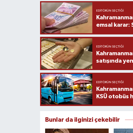
EDITÖRÜN SEÇTIĞI
Kahramanmara
emsal karar:
EDITÖRÜN SEÇTIĞI
Kahramanmara
satışında yen
EDITÖRÜN SEÇTIĞI
Kahramanmara
KSÜ otobüs h
Bunlar da ilginizi çekebilir