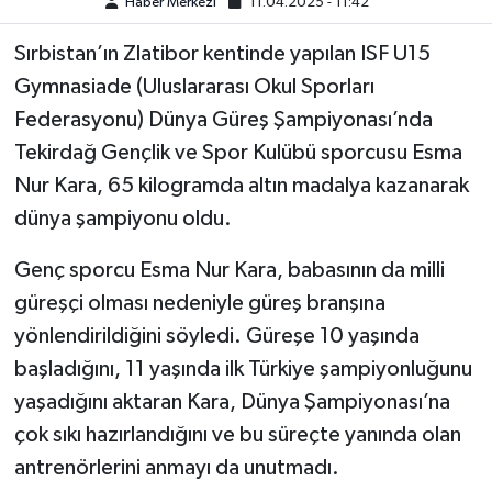
Haber Merkezi
11.04.2025 - 11:42
TEKNOLOJİ
Sırbistan’ın Zlatibor kentinde yapılan ISF U15
Gymnasiade (Uluslararası Okul Sporları
YAŞAM
Federasyonu) Dünya Güreş Şampiyonası’nda
Tekirdağ Gençlik ve Spor Kulübü sporcusu Esma
KÜLTÜR SANAT
Nur Kara, 65 kilogramda altın madalya kazanarak
dünya şampiyonu oldu.
Genç sporcu Esma Nur Kara, babasının da milli
güreşçi olması nedeniyle güreş branşına
yönlendirildiğini söyledi. Güreşe 10 yaşında
başladığını, 11 yaşında ilk Türkiye şampiyonluğunu
yaşadığını aktaran Kara, Dünya Şampiyonası’na
çok sıkı hazırlandığını ve bu süreçte yanında olan
antrenörlerini anmayı da unutmadı.