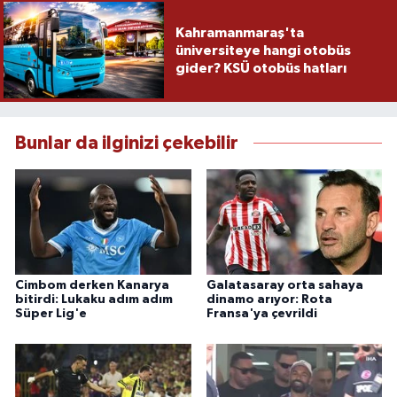
Kahramanmaraş'ta
üniversiteye hangi otobüs
gider? KSÜ otobüs hatları
Bunlar da ilginizi çekebilir
Cimbom derken Kanarya
Galatasaray orta sahaya
bitirdi: Lukaku adım adım
dinamo arıyor: Rota
Süper Lig'e
Fransa'ya çevrildi