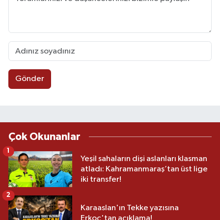
Gönder
Çok Okunanlar
1
Yeşil sahaların dişi aslanları klasman
atladı: Kahramanmaraş’tan üst lige
iki transfer!
2
Karaaslan'ın Tekke yazısına
Erkoç'tan açıklama!