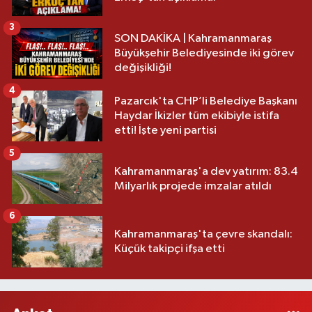
3
SON DAKİKA | Kahramanmaraş
Büyükşehir Belediyesinde iki görev
değişikliği!
4
Pazarcık'ta CHP’li Belediye Başkanı
Haydar İkizler tüm ekibiyle istifa
etti! İşte yeni partisi
5
Kahramanmaraş'a dev yatırım: 83.4
Milyarlık projede imzalar atıldı
6
Kahramanmaraş'ta çevre skandalı:
Küçük takipçi ifşa etti