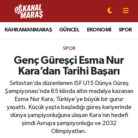
CANLI YAYIN
Kahramanmaraş Nöbetçi Eczaneler
KAHRAMANMARAŞ
GÜNCEL
EKONOMİ
SPOR
KAHRAMANMARAŞ
Kahramanmaraş Hava Durumu
SPOR
GÜNCEL
Kahramanmaraş Namaz Vakitleri
Genç Güreşçi Esma Nur
Kara’dan Tarihi Başarı
SPOR
Kahramanmaraş Trafik Yoğunluk Haritası
Sırbistan’da düzenlenen ISF U15 Dünya Güreş
SİYASET
Süper Lig Puan Durumu ve Fikstür
Şampiyonası’nda 65 kiloda altın madalya kazanan
Esma Nur Kara, Türkiye’ye büyük bir gurur
EKONOMİ
Tüm Manşetler
yaşattı. Küçük yaşta başladığı güreş kariyerinde
dünya şampiyonluğuna ulaşan Kara’nın hedefi
GÜNDEM
Son Dakika Haberleri
şimdi Avrupa şampiyonluğu ve 2032
Olimpiyatları.
MAGAZİN
Haber Arşivi