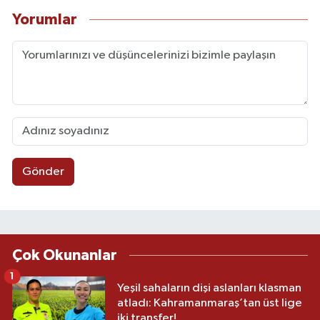
Yorumlar
Gönder
Çok Okunanlar
1
Yeşil sahaların dişi aslanları klasman
atladı: Kahramanmaraş’tan üst lige
iki transfer!