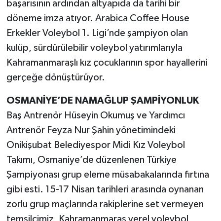
başarısının ardından altyapıda da tarihi bir
döneme imza atıyor. Arabica Coffee House
TEKNOLOJİ
Erkekler Voleybol 1. Ligi’nde şampiyon olan
kulüp, sürdürülebilir voleybol yatırımlarıyla
YAŞAM
Kahramanmaraşlı kız çocuklarının spor hayallerini
KÜLTÜR SANAT
gerçeğe dönüştürüyor.
OSMANİYE’DE NAMAĞLUP ŞAMPİYONLUK
Baş Antrenör Hüseyin Okumuş ve Yardımcı
Antrenör Feyza Nur Şahin yönetimindeki
Onikişubat Belediyespor Midi Kız Voleybol
Takımı, Osmaniye’de düzenlenen Türkiye
Şampiyonası grup eleme müsabakalarında fırtına
gibi esti. 15-17 Nisan tarihleri arasında oynanan
zorlu grup maçlarında rakiplerine set vermeyen
temsilcimiz, Kahramanmaraş yerel voleybol