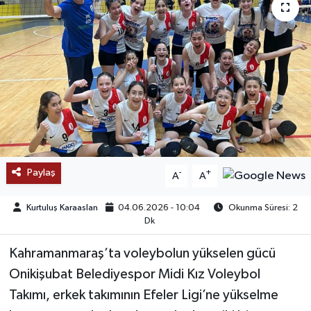
SAĞLIK
EĞİTİM
BÖLGE
KEŞFET
POPÜLER
Paylaş
-
+
A
A
DÜNYA
Kurtuluş Karaaslan
04.06.2026 - 10:04
Okunma Süresi: 2
Dk
TREND
Kahramanmaraş’ta voleybolun yükselen gücü
MEDYA
Onikişubat Belediyespor Midi Kız Voleybol
Takımı, erkek takımının Efeler Ligi’ne yükselme
OTOMOTİV