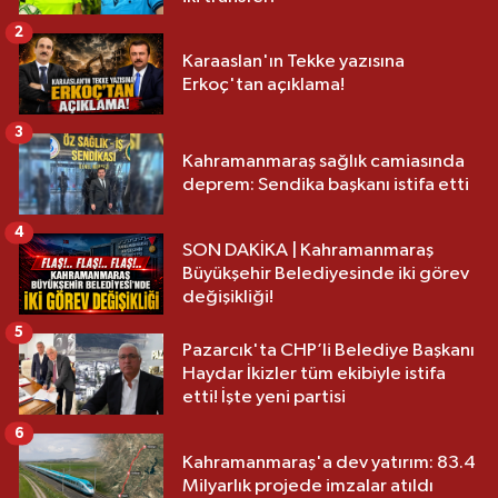
2
Karaaslan'ın Tekke yazısına
Erkoç'tan açıklama!
3
Kahramanmaraş sağlık camiasında
deprem: Sendika başkanı istifa etti
4
SON DAKİKA | Kahramanmaraş
Büyükşehir Belediyesinde iki görev
değişikliği!
5
Pazarcık'ta CHP’li Belediye Başkanı
Haydar İkizler tüm ekibiyle istifa
etti! İşte yeni partisi
6
Kahramanmaraş'a dev yatırım: 83.4
Milyarlık projede imzalar atıldı