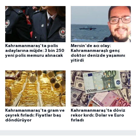
Kahramanmaraş’ta polis
Mersin'de acı olay:
adaylarına müjde: 3 bin 250
Kahramanmaraşlı genç
yeni polis memuru alınacak
doktor denizde yaşamını
yitirdi
Kahramanmaraş'ta gram ve
Kahramanmaraş'ta döviz
çeyrek fırladı: Fiyatlar baş
rekor kırdı: Dolar ve Euro
döndürüyor
fırladı