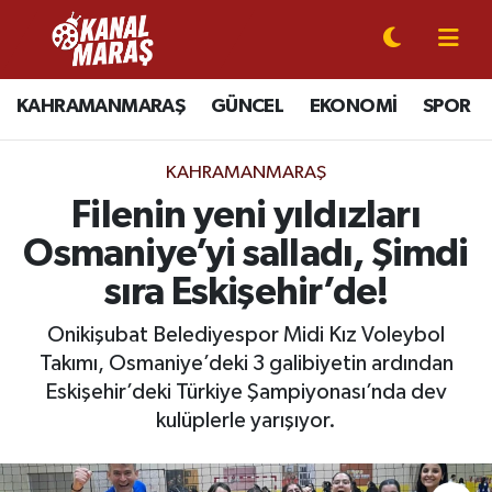
CANLI YAYIN
Kahramanmaraş Nöbetçi Eczaneler
KAHRAMANMARAŞ
GÜNCEL
EKONOMİ
SPOR
KAHRAMANMARAŞ
Kahramanmaraş Hava Durumu
KAHRAMANMARAŞ
GÜNCEL
Kahramanmaraş Namaz Vakitleri
Filenin yeni yıldızları
Osmaniye’yi salladı, Şimdi
SPOR
Kahramanmaraş Trafik Yoğunluk Haritası
sıra Eskişehir’de!
SİYASET
Süper Lig Puan Durumu ve Fikstür
Onikişubat Belediyespor Midi Kız Voleybol
Takımı, Osmaniye’deki 3 galibiyetin ardından
EKONOMİ
Tüm Manşetler
Eskişehir’deki Türkiye Şampiyonası’nda dev
GÜNDEM
Son Dakika Haberleri
kulüplerle yarışıyor.
MAGAZİN
Haber Arşivi