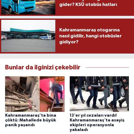
gider? KSÜ otobüs hatları
Kahramanmaraş otogarına
nasıl gidilir, hangi otobüsler
gidiyor?
Bunlar da ilginizi çekebilir
Kahramanmaraş’ta bina
13'er yıl cezaları vardı!
çöktü: Mahallede büyük
Kahramanmaraş'ta asayiş
panik yaşandı
ekipleri operasyonla
yakaladı