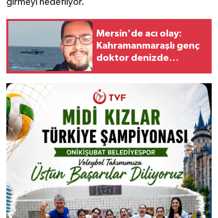
girmeyi hedefliyor.
Mersin'de acı olay:
Kahramanmaraşlı genç
doktor denizde
yaşamını yitirdi