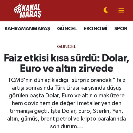
CANLI YAYIN
Kahramanmaraş Nöbetçi Eczaneler
KAHRAMANMARAŞ
GÜNCEL
EKONOMİ
SPOR
KAHRAMANMARAŞ
Kahramanmaraş Hava Durumu
GÜNCEL
GÜNCEL
Kahramanmaraş Namaz Vakitleri
Faiz etkisi kısa sürdü: Dolar,
Euro ve altın zirvede
SPOR
Kahramanmaraş Trafik Yoğunluk Haritası
TCMB'nin dün açıkladığı "sürpriz orandaki" faiz
SİYASET
Süper Lig Puan Durumu ve Fikstür
artışı sonrasında Türk Lirası karşısında düşüş
görülen başta Dolar, Euro ve altın olmak üzere
EKONOMİ
Tüm Manşetler
hem döviz hem de değerli metaller yeniden
tırmanışa geçti. İşte Dolar, Euro, Sterlin, Yen,
GÜNDEM
Son Dakika Haberleri
altın, gümüş, brent petrol ve kripto paralarında
son durum...
MAGAZİN
Haber Arşivi