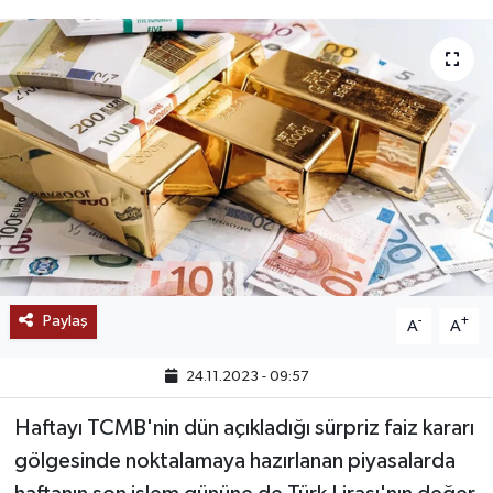
SAĞLIK
EĞİTİM
BÖLGE
KEŞFET
POPÜLER
DÜNYA
Paylaş
-
+
A
A
TREND
24.11.2023 - 09:57
Haftayı TCMB'nin dün açıkladığı sürpriz faiz kararı
MEDYA
gölgesinde noktalamaya hazırlanan piyasalarda
OTOMOTİV