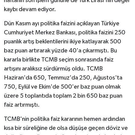
haftanın son işlem gününe de Türk Lirası'nın değer
kaybı devam ediyor.
TEKNOLOJİ
Dün Kasım ayı politika faizini açıklayan Türkiye
YAŞAM
Cumhuriyet Merkez Bankası, politika faizini 250
puanlık artış beklentilerini ikiye katlayarak 500
KÜLTÜR SANAT
baz puan artırarak yüzde 40'a çıkarmıştı. Bu
kararla birlikte TCMB seçim sonrasında faiz
artışını aralıksız sürdürmüş oldu. TCMB
Haziran'da 650, Temmuz'da 250, Ağustos'ta
750, Eylül ve Ekim'de 500'er baz puan olmak
üzere 5 toplantıda toplam 2 bin 650 baz puan
faiz artırmıştı.
TCMB'nin politika faiz kararının hemen ardından
kısa bir süreliğine de olsa düşüşe geçen döviz ve