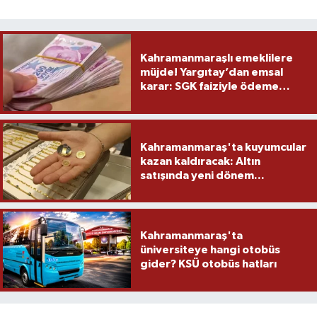
Kahramanmaraşlı emeklilere
müjde! Yargıtay’dan emsal
karar: SGK faiziyle ödeme
yapacak
Kahramanmaraş'ta kuyumcular
kazan kaldıracak: Altın
satışında yeni dönem...
Kahramanmaraş'ta
üniversiteye hangi otobüs
gider? KSÜ otobüs hatları