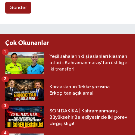
Gönder
Çok Okunanlar
1
Yeşil sahaların dişi aslanları klasman
atladı: Kahramanmaraş’tan üst lige
iki transfer!
2
Karaaslan'ın Tekke yazısına
Erkoç'tan açıklama!
3
SON DAKİKA | Kahramanmaraş
Büyükşehir Belediyesinde iki görev
değişikliği!
4