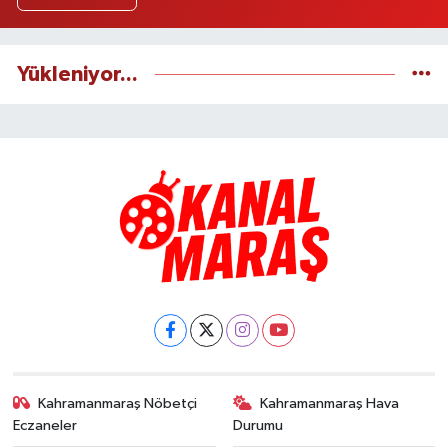
Yükleniyor...
Kahramanmaraş Nöbetçi
Kahramanmaraş Hava
Eczaneler
Durumu