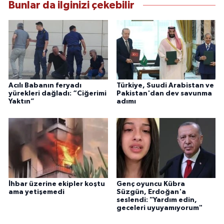
Bunlar da ilginizi çekebilir
Acılı Babanın feryadı
Türkiye, Suudi Arabistan ve
yürekleri dağladı: “Ciğerimi
Pakistan'dan dev savunma
Yaktın”
adımı
İhbar üzerine ekipler koştu
Genç oyuncu Kübra
ama yetişemedi
Süzgün, Erdoğan'a
seslendi: "Yardım edin,
geceleri uyuyamıyorum"