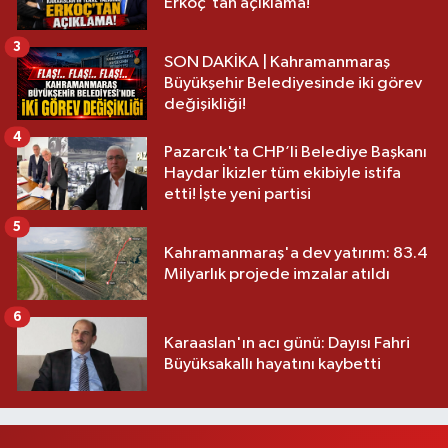
Erkoç'tan açıklama!
3
SON DAKİKA | Kahramanmaraş
Büyükşehir Belediyesinde iki görev
değişikliği!
4
Pazarcık'ta CHP’li Belediye Başkanı
Haydar İkizler tüm ekibiyle istifa
etti! İşte yeni partisi
5
Kahramanmaraş'a dev yatırım: 83.4
Milyarlık projede imzalar atıldı
6
Karaaslan'ın acı günü: Dayısı Fahri
Büyüksakallı hayatını kaybetti