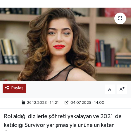
SAĞLIK
EĞİTİM
BÖLGE
KEŞFET
POPÜLER
DÜNYA
Paylaş
-
+
A
A
TREND
26.12.2023 - 14:21
04.07.2025 - 14:00
MEDYA
Rol aldığı dizilerle şöhreti yakalayan ve 2021'de
katıldığı Survivor yarışmasıyla ününe ün katan
OTOMOTİV