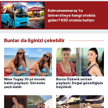
Kahramanmaraş'ta
üniversiteye hangi otobüs
gider? KSÜ otobüs hatları
Bunlar da ilginizi çekebilir
Mine Tugay 30 yıl önceki
Burcu Özberk setten
halini paylaştı: Görenler
paylaştı: Doğal güzelliğiyle
şaştı kaldı
büyüledi