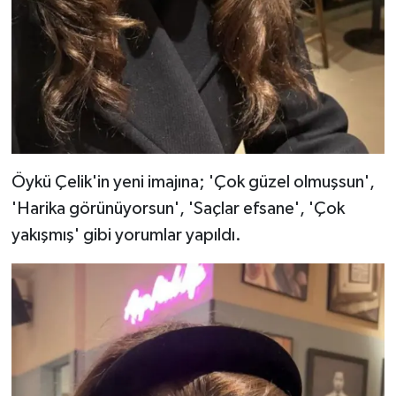
Öykü Çelik'in yeni imajına; 'Çok güzel olmuşsun',
'Harika görünüyorsun', 'Saçlar efsane', 'Çok
yakışmış' gibi yorumlar yapıldı.