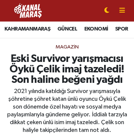
CANLI YAYIN
Kahramanmaraş Nöbetçi Eczaneler
KAHRAMANMARAŞ
GÜNCEL
EKONOMİ
SPOR
KAHRAMANMARAŞ
Kahramanmaraş Hava Durumu
MAGAZİN
GÜNCEL
Kahramanmaraş Namaz Vakitleri
Eski Survivor yarışmacısı
Öykü Çelik imaj tazeledi!
SPOR
Kahramanmaraş Trafik Yoğunluk Haritası
Son haline beğeni yağdı
SİYASET
Süper Lig Puan Durumu ve Fikstür
2021 yılında katıldığı Survivor yarışmasıyla
şöhretine şöhret katan ünlü oyuncu Öykü Çelik
EKONOMİ
Tüm Manşetler
son dönemde özel hayatı ve sosyal medya
paylaşımlarıyla gündeme geliyor. İddialı tarzıyla
GÜNDEM
Son Dakika Haberleri
dikkat çeken ünlü isim imaj tazeledi. Çelik son
MAGAZİN
Haber Arşivi
haliyle takipçilerinden tam not aldı.