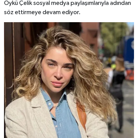
Öykü Çelik sosyal medya paylaşımlarıyla adından
söz ettirmeye devam ediyor.
TEKNOLOJİ
YAŞAM
KÜLTÜR SANAT