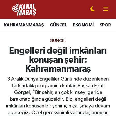
CANLI YAYIN
Kahramanmaraş Nöbetçi Eczaneler
KAHRAMANMARAŞ
GÜNCEL
EKONOMİ
SPOR
KAHRAMANMARAŞ
Kahramanmaraş Hava Durumu
GÜNCEL
GÜNCEL
Kahramanmaraş Namaz Vakitleri
Engelleri değil imkânları
konuşan şehir:
SPOR
Kahramanmaraş Trafik Yoğunluk Haritası
Kahramanmaraş
SİYASET
Süper Lig Puan Durumu ve Fikstür
3 Aralık Dünya Engelliler Günü’nde düzenlenen
farkındalık programına katılan Başkan Fırat
EKONOMİ
Tüm Manşetler
Görgel, “Bir şehir, en çok kimseyi geride
bırakmadığında güzeldir. Biz, engelleri değil
GÜNDEM
Son Dakika Haberleri
imkânları konuşan bir şehir için çalışmaya devam
MAGAZİN
Haber Arşivi
edeceğiz. Özel gereksinimli vatandaşlarımızın