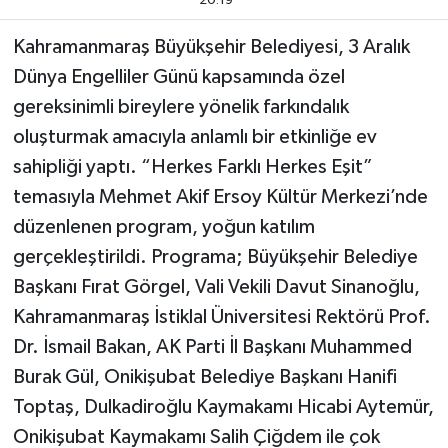
20:19
Kahramanmaraş Büyükşehir Belediyesi, 3 Aralık
TEKNOLOJİ
Dünya Engelliler Günü kapsamında özel
YAŞAM
gereksinimli bireylere yönelik farkındalık
oluşturmak amacıyla anlamlı bir etkinliğe ev
KÜLTÜR SANAT
sahipliği yaptı. “Herkes Farklı Herkes Eşit”
temasıyla Mehmet Akif Ersoy Kültür Merkezi’nde
düzenlenen program, yoğun katılım
gerçekleştirildi. Programa; Büyükşehir Belediye
Başkanı Fırat Görgel, Vali Vekili Davut Sinanoğlu,
Kahramanmaraş İstiklal Üniversitesi Rektörü Prof.
Dr. İsmail Bakan, AK Parti İl Başkanı Muhammed
Burak Gül, Onikişubat Belediye Başkanı Hanifi
Toptaş, Dulkadiroğlu Kaymakamı Hicabi Aytemür,
Onikişubat Kaymakamı Salih Çiğdem ile çok