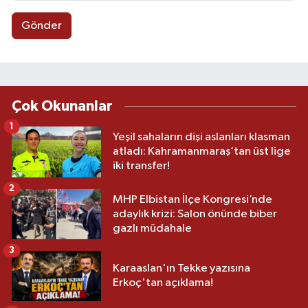
Gönder
Çok Okunanlar
1
Yeşil sahaların dişi aslanları klasman
atladı: Kahramanmaraş’tan üst lige
iki transfer!
2
MHP Elbistan İlçe Kongresi’nde
adaylık krizi: Salon önünde biber
gazlı müdahale
3
Karaaslan'ın Tekke yazısına
Erkoç'tan açıklama!