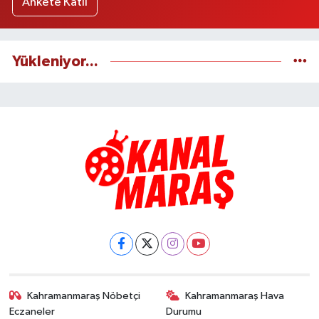
Ankete Katıl
Yükleniyor...
Kahramanmaraş Nöbetçi
Kahramanmaraş Hava
Eczaneler
Durumu