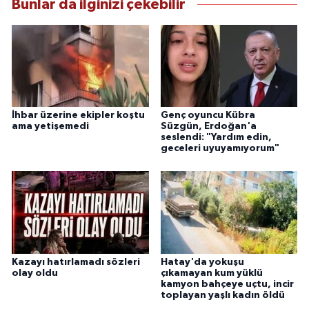
Bunlar da ilginizi çekebilir
İhbar üzerine ekipler koştu
Genç oyuncu Kübra
ama yetişemedi
Süzgün, Erdoğan'a
seslendi: "Yardım edin,
geceleri uyuyamıyorum"
Kazayı hatırlamadı sözleri
Hatay'da yokuşu
olay oldu
çıkamayan kum yüklü
kamyon bahçeye uçtu, incir
toplayan yaşlı kadın öldü