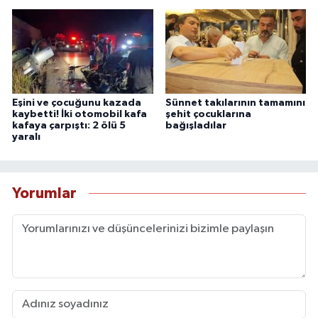
Eşini ve çocuğunu kazada
Sünnet takılarının tamamını
kaybetti! İki otomobil kafa
şehit çocuklarına
kafaya çarpıştı: 2 ölü 5
bağışladılar
yaralı
Yorumlar