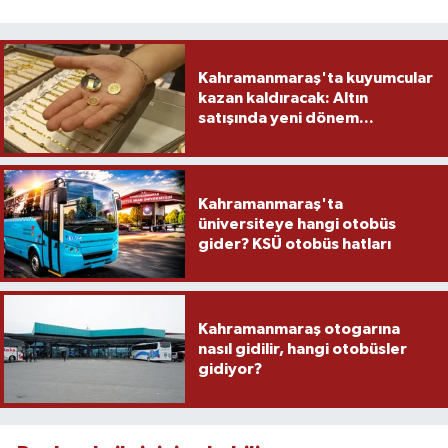
Kahramanmaraş'ta kuyumcular
kazan kaldıracak: Altın
satışında yeni dönem...
Kahramanmaraş'ta
üniversiteye hangi otobüs
gider? KSÜ otobüs hatları
Kahramanmaraş otogarına
nasıl gidilir, hangi otobüsler
gidiyor?