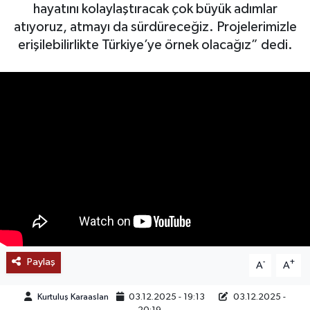
hayatını kolaylaştıracak çok büyük adımlar
SAĞLIK
atıyoruz, atmayı da sürdüreceğiz. Projelerimizle
erişilebilirlikte Türkiye’ye örnek olacağız” dedi.
EĞİTİM
BÖLGE
KEŞFET
POPÜLER
DÜNYA
TREND
Paylaş
-
+
A
A
MEDYA
Kurtuluş Karaaslan
03.12.2025 - 19:13
03.12.2025 -
OTOMOTİV